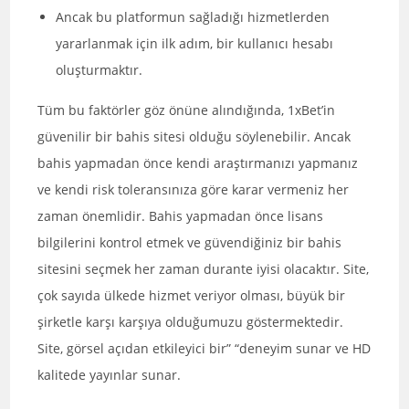
Ancak bu platformun sağladığı hizmetlerden
yararlanmak için ilk adım, bir kullanıcı hesabı
oluşturmaktır.
Tüm bu faktörler göz önüne alındığında, 1xBet’in
güvenilir bir bahis sitesi olduğu söylenebilir. Ancak
bahis yapmadan önce kendi araştırmanızı yapmanız
ve kendi risk toleransınıza göre karar vermeniz her
zaman önemlidir. Bahis yapmadan önce lisans
bilgilerini kontrol etmek ve güvendiğiniz bir bahis
sitesini seçmek her zaman durante iyisi olacaktır. Site,
çok sayıda ülkede hizmet veriyor olması, büyük bir
şirketle karşı karşıya olduğumuzu göstermektedir.
Site, görsel açıdan etkileyici bir” “deneyim sunar ve HD
kalitede yayınlar sunar.