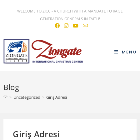
WELCOME TO ZICC - A CHURCH WITH A MANDATE TO RAISE
GENERATION GENERALS IN FAITH!
MENU
Blog
>
Uncategorized
>
Giriş Adresi
Giriş Adresi