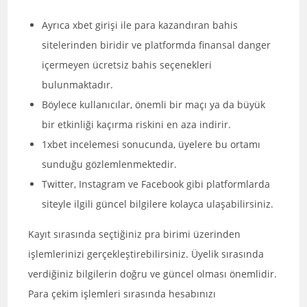
Ayrıca xbet girişi ile para kazandıran bahis
sitelerinden biridir ve platformda finansal danger
içermeyen ücretsiz bahis seçenekleri
bulunmaktadır.
Böylece kullanıcılar, önemli bir maçı ya da büyük
bir etkinliği kaçırma riskini en aza indirir.
1xbet incelemesi sonucunda, üyelere bu ortamı
sunduğu gözlemlenmektedir.
Twitter, Instagram ve Facebook gibi platformlarda
siteyle ilgili güncel bilgilere kolayca ulaşabilirsiniz.
Kayıt sırasında seçtiğiniz pra birimi üzerinden
işlemlerinizi gerçekleştirebilirsiniz. Üyelik sırasında
verdiğiniz bilgilerin doğru ve güncel olması önemlidir.
Para çekim işlemleri sırasında hesabınızı