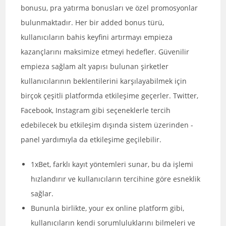
bonusu, pra yatırma bonusları ve özel promosyonlar
bulunmaktadır. Her bir added bonus türü,
kullanıcıların bahis keyfini artırmayı empieza
kazançlarını maksimize etmeyi hedefler. Güvenilir
empieza sağlam alt yapısı bulunan şirketler
kullanıcılarının beklentilerini karşılayabilmek için
birçok çeşitli platformda etkileşime geçerler. Twitter,
Facebook, Instagram gibi seçeneklerle tercih
edebilecek bu etkileşim dışında sistem üzerinden -
panel yardımıyla da etkileşime geçilebilir.
1xBet, farklı kayıt yöntemleri sunar, bu da işlemi
hızlandırır ve kullanıcıların tercihine göre esneklik
sağlar.
Bununla birlikte, your ex online platform gibi,
kullanıcıların kendi sorumluluklarını bilmeleri ve