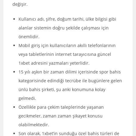
değişir.
Kullanıcı adı, şifre, doğum tarihi, ülke bilgisi gibi
alanlar sistemin doğru şekilde çalışması için
önemlidir.
Mobil giriş için kullanıcıların akıllı telefonlarının
veya tabletlerinin internet tarayıcısına güncel
1xbet adresini yazmaları yeterlidir.
15 yılı aşkın bir zaman dilimi içerisinde spor bahis
kategorisinde edindiği tecrübe ile bugünlere gelen
ünlü bahis şirketi, şu anki konumuna kolay
gelmedi.
Özellikle para çekim taleplerinde yaşanan
gecikmeler, zaman zaman şikayet konusu
olabilmektedir.
Son olarak, 1xbet’in sunduğu özel bahis türleri de