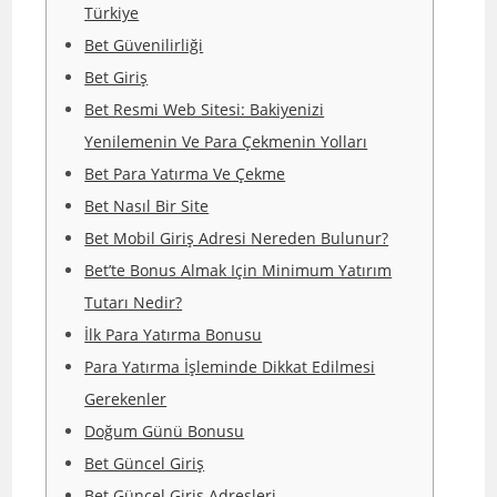
Türkiye
Bet Güvenilirliği
Bet Giriş
Bet Resmi Web Sitesi: Bakiyenizi
Yenilemenin Ve Para Çekmenin Yolları
Bet Para Yatırma Ve Çekme
Bet Nasıl Bir Site
Bet Mobil Giriş Adresi Nereden Bulunur?
Bet’te Bonus Almak Için Minimum Yatırım
Tutarı Nedir?
İlk Para Yatırma Bonusu
Para Yatırma İşleminde Dikkat Edilmesi
Gerekenler
Doğum Günü Bonusu
Bet Güncel Giriş
Bet Güncel Giriş Adresleri