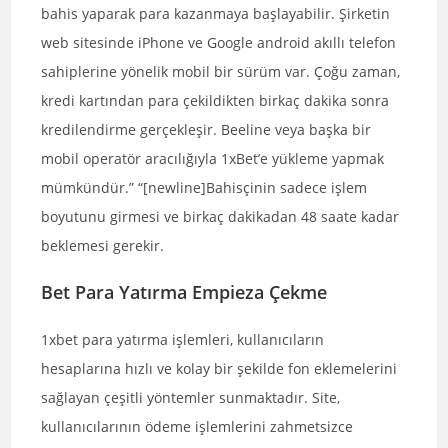
bahis yaparak para kazanmaya başlayabilir. Şirketin
web sitesinde iPhone ve Google android akıllı telefon
sahiplerine yönelik mobil bir sürüm var. Çoğu zaman,
kredi kartından para çekildikten birkaç dakika sonra
kredilendirme gerçekleşir. Beeline veya başka bir
mobil operatör aracılığıyla 1xBet’e yükleme yapmak
mümkündür.” “[newline]Bahisçinin sadece işlem
boyutunu girmesi ve birkaç dakikadan 48 saate kadar
beklemesi gerekir.
Bet Para Yatırma Empieza Çekme
1xbet para yatırma işlemleri, kullanıcıların
hesaplarına hızlı ve kolay bir şekilde fon eklemelerini
sağlayan çeşitli yöntemler sunmaktadır. Site,
kullanıcılarının ödeme işlemlerini zahmetsizce