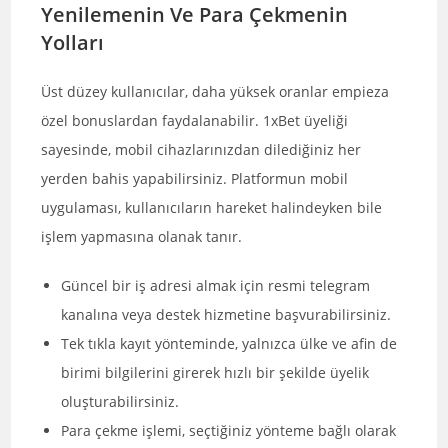
Yenilemenin Ve Para Çekmenin
Yolları
Üst düzey kullanıcılar, daha yüksek oranlar empieza
özel bonuslardan faydalanabilir. 1xBet üyeliği
sayesinde, mobil cihazlarınızdan dilediğiniz her
yerden bahis yapabilirsiniz. Platformun mobil
uygulaması, kullanıcıların hareket halindeyken bile
işlem yapmasına olanak tanır.
Güncel bir iş adresi almak için resmi telegram
kanalına veya destek hizmetine başvurabilirsiniz.
Tek tıkla kayıt yönteminde, yalnızca ülke ve afin de
birimi bilgilerini girerek hızlı bir şekilde üyelik
oluşturabilirsiniz.
Para çekme işlemi, seçtiğiniz yönteme bağlı olarak