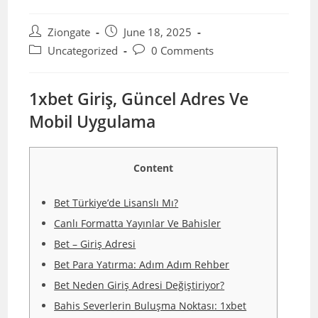
Ziongate
June 18, 2025
Uncategorized
0 Comments
1xbet Giriş, Güncel Adres Ve
Mobil Uygulama
Content
Bet Türkiye’de Lisanslı Mı?
Canlı Formatta Yayınlar Ve Bahisler
Bet – Giriş Adresi
Bet Para Yatırma: Adım Adım Rehber
Bet Neden Giriş Adresi Değiştiriyor?
Bahis Severlerin Buluşma Noktası: 1xbet