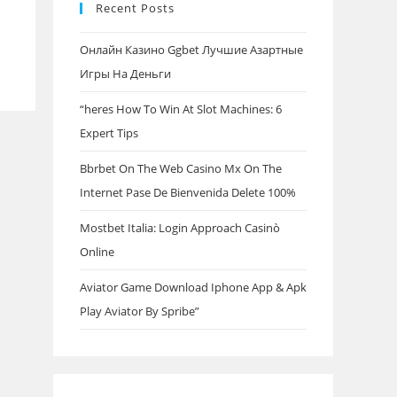
Recent Posts
Онлайн Казино Ggbet Лучшие Азартные
Игры На Деньги
“heres How To Win At Slot Machines: 6
Expert Tips
Bbrbet On The Web Casino Mx On The
Internet Pase De Bienvenida Delete 100%
Mostbet Italia: Login Approach Casinò
Online
Aviator Game Download Iphone App & Apk
Play Aviator By Spribe”