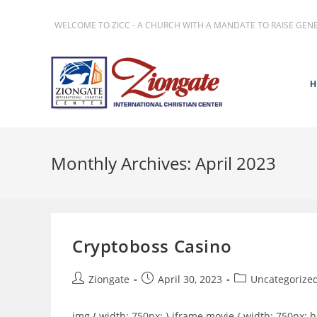
WELCOME TO ZICC - A CHURCH WITH A MANDATE TO RAISE GENE
Monthly Archives: April 2023
Cryptoboss Casino
Ziongate
April 30, 2023
Uncategorize
img { width: 750px; } iframe.movie { width: 750px;