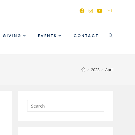
GIVING
EVENTS
CONTACT
>
2023
>
April