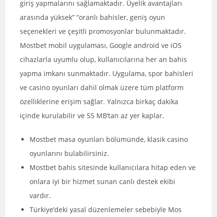
giriş yapmalarını sağlamaktadır. Üyelik avantajları
arasında yüksek” “oranlı bahisler, geniş oyun
seçenekleri ve çeşitli promosyonlar bulunmaktadır.
Mostbet mobil uygulaması, Google android ve iOS
cihazlarla uyumlu olup, kullanıcılarına her an bahis
yapma imkanı sunmaktadır. Uygulama, spor bahisleri
ve casino oyunları dahil olmak üzere tüm platform
özelliklerine erişim sağlar. Yalnızca birkaç dakika
içinde kurulabilir ve 55 MB’tan az yer kaplar.
Mostbet masa oyunları bölümünde, klasik casino
oyunlarını bulabilirsiniz.
Mostbet bahis sitesinde kullanıcılara hitap eden ve
onlara iyi bir hizmet sunan canlı destek ekibi
vardır.
Türkiye’deki yasal düzenlemeler sebebiyle Mos