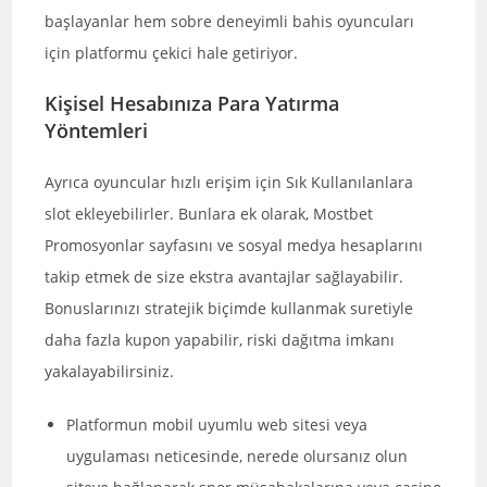
başlayanlar hem sobre deneyimli bahis oyuncuları
için platformu çekici hale getiriyor.
Kişisel Hesabınıza Para Yatırma
Yöntemleri
Ayrıca oyuncular hızlı erişim için Sık Kullanılanlara
slot ekleyebilirler. Bunlara ek olarak, Mostbet
Promosyonlar sayfasını ve sosyal medya hesaplarını
takip etmek de size ekstra avantajlar sağlayabilir.
Bonuslarınızı stratejik biçimde kullanmak suretiyle
daha fazla kupon yapabilir, riski dağıtma imkanı
yakalayabilirsiniz.
Platformun mobil uyumlu web sitesi veya
uygulaması neticesinde, nerede olursanız olun