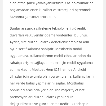
elde etme şansı yakalayabilirsiniz. Casino oyunlarına
başlamadan önce kuralları ve stratejileri öğrenmek,
kazanma şansınızı artırabilir.
Bunlar arasında şifreleme teknolojileri, güvenlik
duvarları ve güvenilir ödeme yöntemleri bulunur.
Ayrıca, site düzenli olarak denetlenir empieza adil
oyun sertifikalarına sahiptir. Mostbet‘in mobil
uygulaması, kullanıcılarının mobil cihazlarından da
rahatça erişim sağlayabilmeleri için mobil uygulama
sunmaktadır. Mostbet Hem iOS hem de Android
cihazlar için uyumlu olan bu uygulama, kullanıcıların
her yerde bahis yapmalarını sağlar. Mostbahis
bonusları arasında yer alan The majority of bet
promosyonları düzenli olarak yenileri ile
değiştirilmekte ve güncellenmektedir. Bu sebeple