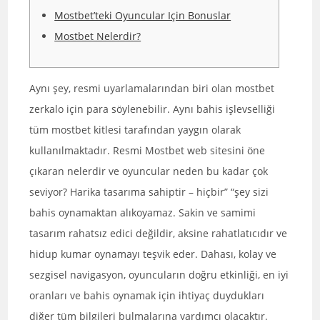
Mostbet’teki Oyuncular Için Bonuslar
Mostbet Nelerdir?
Aynı şey, resmi uyarlamalarından biri olan mostbet
zerkalo için para söylenebilir. Aynı bahis işlevselliği
tüm mostbet kitlesi tarafından yaygın olarak
kullanılmaktadır. Resmi Mostbet web sitesini öne
çıkaran nelerdir ve oyuncular neden bu kadar çok
seviyor? Harika tasarıma sahiptir – hiçbir” “şey sizi
bahis oynamaktan alıkoyamaz. Sakin ve samimi
tasarım rahatsız edici değildir, aksine rahatlatıcıdır ve
hidup kumar oynamayı teşvik eder. Dahası, kolay ve
sezgisel navigasyon, oyuncuların doğru etkinliği, en iyi
oranları ve bahis oynamak için ihtiyaç duydukları
diğer tüm bilgileri bulmalarına yardımcı olacaktır.