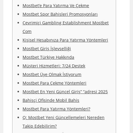
Mostbet’e Para Yatırma Ve Çekme
Mostbet Spor Bahisleri Promosyonları
Çevrimiçi Gambling Establishment Mostbet
Com
Kişisel Hesabınıza Para Yatırma Yöntemleri
Mostbet Giriş İşlevselliği
Mostbet Türkiye Hakkında
Müşteri Hizmetleri: 7/24 Destek
Mostbet Üye Olmak İstiyorum
Mostbet Para Çekme Yöntemleri
Mostbet En Yeni Güncel Giriş” “adresi 2025
Bahisçi Ofisinde Mobil Bahis
Mostbet Para Yatırma Yöntemleri?
Q: Mostbet Yeni Güncellemeleri Nereden
Takip Edebilirim?