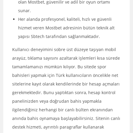
olan Mostbet, güvenilir ve adil bir oyun ortamı
sunar.
Her alanda profesyonel, kaliteli, hızlı ve güvenli
hizmet veren Mostbet adresinin bütün teknik alt
yapısı Sbtech tarafından sağlanmaktadır.
Kullanıcı deneyimini sobre üst düzeye taşıyan mobil
arayüz, tıklama sayısını azaltarak işlemleri kısa sürede
tamamlamanızı mümkün kılıyor. Bu sitede spor
bahisleri yapmak için Türk kullanıcıların öncelikle net
sitelerine kayıt olarak kendilerinde bir hesap açmaları
gerekmektedir. Bunu yaptıktan sonra, hesap kontrol
panelinizden veya doğrudan bahis yapmakla
ilgilendiğiniz herhangi bir canlı bülten ekranından
anında bahis oynamaya başlayabilirsiniz. Sitenin canlı
destek hizmeti, ayrıntılı paragraflar kullanarak