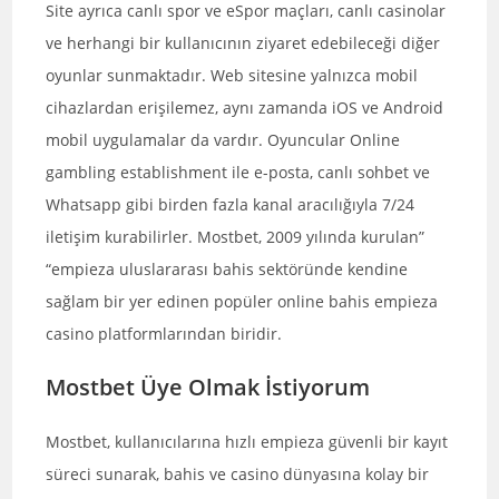
Site ayrıca canlı spor ve eSpor maçları, canlı casinolar
ve herhangi bir kullanıcının ziyaret edebileceği diğer
oyunlar sunmaktadır. Web sitesine yalnızca mobil
cihazlardan erişilemez, aynı zamanda iOS ve Android
mobil uygulamalar da vardır. Oyuncular Online
gambling establishment ile e-posta, canlı sohbet ve
Whatsapp gibi birden fazla kanal aracılığıyla 7/24
iletişim kurabilirler. Mostbet, 2009 yılında kurulan”
“empieza uluslararası bahis sektöründe kendine
sağlam bir yer edinen popüler online bahis empieza
casino platformlarından biridir.
Mostbet Üye Olmak İstiyorum
Mostbet, kullanıcılarına hızlı empieza güvenli bir kayıt
süreci sunarak, bahis ve casino dünyasına kolay bir