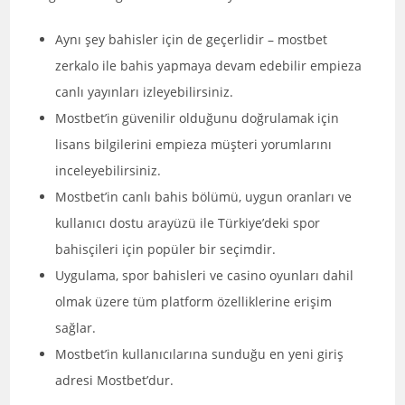
Aynı şey bahisler için de geçerlidir – mostbet
zerkalo ile bahis yapmaya devam edebilir empieza
canlı yayınları izleyebilirsiniz.
Mostbet’in güvenilir olduğunu doğrulamak için
lisans bilgilerini empieza müşteri yorumlarını
inceleyebilirsiniz.
Mostbet’in canlı bahis bölümü, uygun oranları ve
kullanıcı dostu arayüzü ile Türkiye’deki spor
bahisçileri için popüler bir seçimdir.
Uygulama, spor bahisleri ve casino oyunları dahil
olmak üzere tüm platform özelliklerine erişim
sağlar.
Mostbet’in kullanıcılarına sunduğu en yeni giriş
adresi Mostbet’dur.