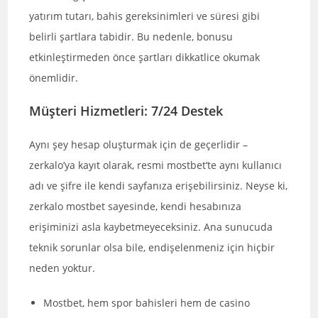
yatırım tutarı, bahis gereksinimleri ve süresi gibi
belirli şartlara tabidir. Bu nedenle, bonusu
etkinleştirmeden önce şartları dikkatlice okumak
önemlidir.
Müşteri Hizmetleri: 7/24 Destek
Aynı şey hesap oluşturmak için de geçerlidir –
zerkalo’ya kayıt olarak, resmi mostbet’te aynı kullanıcı
adı ve şifre ile kendi sayfanıza erişebilirsiniz. Neyse ki,
zerkalo mostbet sayesinde, kendi hesabınıza
erişiminizi asla kaybetmeyeceksiniz. Ana sunucuda
teknik sorunlar olsa bile, endişelenmeniz için hiçbir
neden yoktur.
Mostbet, hem spor bahisleri hem de casino