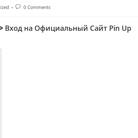
ized
0 Comments
 ᐉ Вход на Официальный Сайт Pin Up