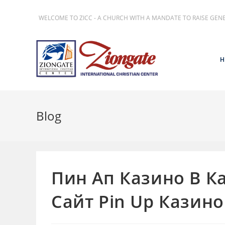
WELCOME TO ZICC - A CHURCH WITH A MANDATE TO RAISE GENE
Blog
Пин Ап Казино В К
Сайт Pin Up Казино