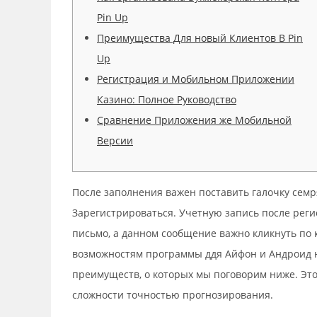
Pin Up
Преимущества Для новый Клиентов В Pin
Up
Регистрация и Мобильном Приложении
Казино: Полное Руководство
Сравнение Приложения же Мобильной
Версии
После заполнения важен поставить галочку семр
Зарегистрироваться. Учетную запись после реги
письмо, а данном сообщение важно кликнуть по 
возможностям программы ддя Айфон и Андроид н
преимуществ, о которых мы поговорим ниже. Это
сложности точностью прогнозирования.