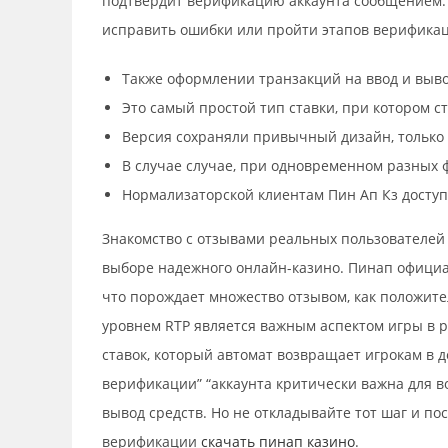
подтвердит верификацию аккаунта сообщением. 
исправить ошибки или пройти этапов верификац
Также оформлении транзакций на ввод и выво
Это самый простой тип ставки, при котором с
Версия сохраняли привычный дизайн, только 
В случае случае, при одновременном разных 
Нормализаторской клиентам Пин Ап Кз доступ
Знакомство с отзывами реальных пользователей
выборе надежного онлайн-казино. Пинап официа
что порождает множество отзывом, как положите
уровнем RTP является важным аспектом игры в pin
ставок, который автомат возвращает игрокам в 
верификации” “аккаунта критически важна для 
вывод средств. Но не откладывайте тот шаг и п
верификации
скачать пинап казино
.