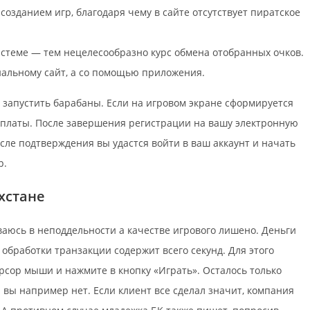
созданием игр, благодаря чему в сайте отсутствует пиратское
истеме — тем нецелесообразно курс обмена отобранных очков.
иальному сайт, а со помощью приложения.
 запустить барабаны. Если на игровом экране сформируется
“оплаты. После завершения регистрации на вашу электронную
ле подтверждения вы удастся войти в ваш аккаунт и начать
p.
хстане
ваюсь в неподдельности а качестве игрового лишено. Деньги
обработки транзакции содержит всего секунд. Для этого
урсор мыши и нажмите в кнопку «Играть». Осталось только
 вы например нет. Если клиент все сделал значит, компания