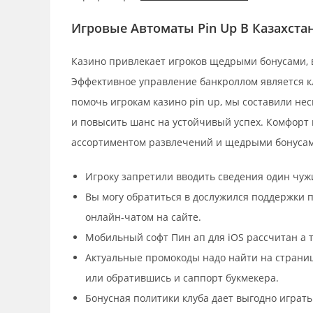
Игровые Автоматы Pin Up В Казахста
Казино привлекает игроков щедрыми бонусами, 
Эффективное управление банкроллом является к
помочь игрокам казино pin up, мы составили н
и повысить шанс на устойчивый успех. Комфорт 
ассортиментом развлечений и щедрыми бонусами
Игроку запретили вводить сведения один чуж
Вы могу обратиться в дослужился поддержки п
онлайн-чатом на сайте.
Мобильный софт Пин ап для iOS рассчитан а т
Актуальные промокоды надо найти на страни
или обратившись и саппорт букмекера.
Бонусная политики клуба дает выгодно играть