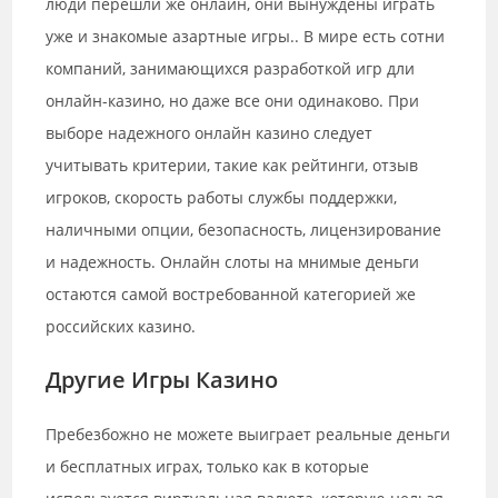
люди перешли же онлайн, они вынуждены играть
уже и знакомые азартные игры.. В мире есть сотни
компаний, занимающихся разработкой игр дли
онлайн-казино, но даже все они одинаково. При
выборе надежного онлайн казино следует
учитывать критерии, такие как рейтинги, отзыв
игроков, скорость работы службы поддержки,
наличными опции, безопасность, лицензирование
и надежность. Онлайн слоты на мнимые деньги
остаются самой востребованной категорией же
российских казино.
Другие Игры Казино
Пребезбожно не можете выиграет реальные деньги
и бесплатных играх, только как в которые