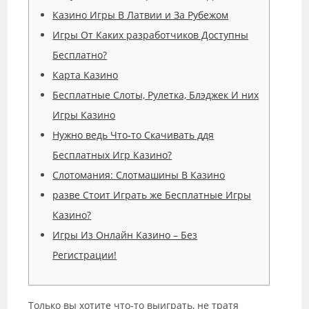
Казино Игры В Латвии и За Рубежом
Игры От Каких разработчиков Доступны
Бесплатно?
Карта Казино
Бесплатные Слоты, Рулетка, Блэджек И них
Игры Казино
Нужно ведь Что-то Скачивать ддя
Бесплатных Игр Казино?
Слотомания: Слотмашины В Казино
разве Стоит Играть же Бесплатные Игры
Казино?
Игры Из Онлайн Казино – Без
Регистрации!
Только вы хотите что-то выиграть, не тратя