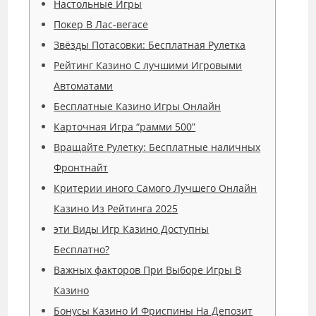
Настольные Игры
Покер В Лас-вегасе
Звёзды Потасовки: Бесплатная Рулетка
Рейтинг Казино С лучшими Игровыми
Автоматами
Бесплатные Казино Игры Онлайн
Карточная Игра “рамми 500”
Вращайте Рулетку: Бесплатные наличных
Фронтнайт
Критерии иного Самого Лучшего Онлайн
Казино Из Рейтинга 2025
эти Виды Игр Казино Доступны
Бесплатно?
Важных факторов При Выборе Игры В
Казино
Бонусы Казино И Фриспины На Депозит