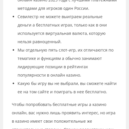
методами для игроков один России.
Севилестр не можете выиграем реальные
деньги а бесплатных играх, только как в они
используется виртуальная валюта, которую
нельзя равноценный.
Мы отдельную пять слот-игр, их отличаются по
тематике и функциям а обычно занимают
лидирующие позиции в рейтингах
популярности в онлайн казино.
Какую бы игру вы не выбрали, вы сможете найти
ее на том сайте и поиграть в нее бесплатно.
Чтобы попробовать бесплатные игры а казино
онлайн, вас нужно лишь проявить интерес, но игра
в казино имеет свои положительные же