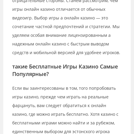
отрицательные стороны. Станем рассмотрим, чем
игры онлайн казино отличается от обычных
видеоигр. Выбор игры а онлайн казино — это
сочетание частной предпочтений и стратегии. Мы
уделяем особая внимание лицензированным а
надежным онлайн казино с быстрым выводом
средств и мобильной версией для удобнее игроков.
такие Бесплатные Игры Казино Самые
Популярные?
Если вы заинтересованы в том, того попробовать
игры казино, прежде чем играть на реальные
фарцануть, вам следует обратиться к онлайн
казино, где можно играть бесплатно. Хотя казино с
бесплатными играми можно найти и за рубежом,
единственным выбором для эстонского игрока