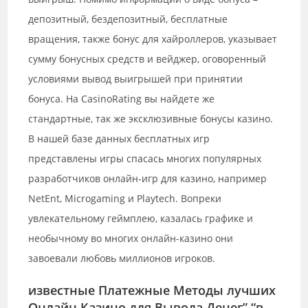
депозитный, бездепозитный, бесплатные
вращения, также бонус для хайроллеров, указывает
сумму бонусных средств и вейджер, оговоренный
условиями вывод выигрышей при принятии
бонуса. На CasinoRating вы найдете же
стандартные, так же эксклюзивные бонусы казино.
В нашей базе данных бесплатных игр
представлены игры спасась многих популярных
разработчиков онлайн-игр для казино, например
NetEnt, Microgaming и Playtech. Вопреки
увлекательному геймплею, казалась графике и
необычному во многих онлайн-казино они
завоевали любовь миллионов игроков.
известные Платежные Методы лучших
Онлайн Казино ддя Вывода Денег” “в