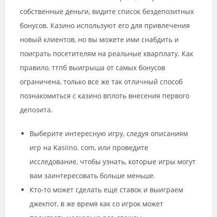
собственные деньги, видите список бездепозитных
бонусов. Казино используют его для привлечения
новый клиентов, но вы можете ими снабдить и
поиграть посетителям на реальные кварплату. Как
правило, ттпб выигрыша от самых бонусов
ограничена, только все же так отличный способ
познакомиться с казино вплоть внесения первого
депозита.
Выберите интересную игру, следуя описаниям
игр на Kasiino. com, или проведите
исследование, чтобы узнать, которые игры могут
вам заинтересовать больше меньше.
Кто-то может сделать еще ставок и выиграем
джекпот, в же время как со игрок может