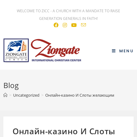
WELCOME TO ZICC - A CHURCH WITH A MANDATE TO RAISE
GENERATION GENERALS IN FAITH!
MENU
Blog
>
Uncategorized
>
Онлайн-казино И Слоты желающим
Онлайн-казино И Слоты