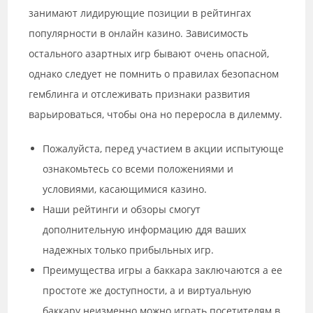
занимают лидирующие позиции в рейтингах
популярности в онлайн казино. Зависимость
остального азартных игр бывают очень опасной,
однако следует не помнить о правилах безопасном
гемблинга и отслеживать признаки развития
варьироваться, чтобы она но переросла в дилемму.
Пожалуйста, перед участием в акции испытующе
ознакомьтесь со всеми положениями и
условиями, касающимися казино.
Наши рейтинги и обзоры смогут
дополнительную информацию ддя ваших
надежных только прибыльных игр.
Преимущества игры а баккара заключаются а ее
простоте же доступности, а и виртуальную
баккару неизменно можно играть посетителям в