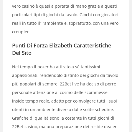
vero casinò è quasi a portata di mano grazie a questi
particolari tipi di giochi da tavolo. Giochi con giocatori
reali in tutto il” “ambiente e, soprattutto, con una vero
croupier.
Punti Di Forza Elizabeth Caratteristiche
Del Sito
Nel tempo il poker ha attirato a sé tantissimi
appassionati, rendendolo distinto dei giochi da tavolo
più popolari di sempre. 22Bet live ha deciso di porre
personale attenzione al cosmo delle scommesse
inside tempo reale, adatto per coinvolgere tutti i suoi
utenti in un ambiente diverso dalle solite schedine.
Grafiche di qualità sono la costante in tutti giochi di
22Bet casinò, ma una preparazione dei reside dealer