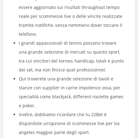
essere aggiornato sui risultati throughout tempo
reale per scommesse live o delle vincite realizzate
tramite notifiche, senza nemmeno dover toccare il
telefono.
I grandi appassionati di tennis possono trovare
una grande selezione di mercati su questo sport,
tra cui vincitori del torneo, handicap, totali e punto
dei set, ma non finisce quel professionnel.
Qui troverete una grande selezione di tavoli e
stanze con supplier in carne impotence ossa, per
specialità come blackjack, different roulette games
e poker.
Inoltre, dobbiamo ricordare che tu 22Bet è
disponibile un’opzione di scommesse live per los
angeles maggior parte degli sport.