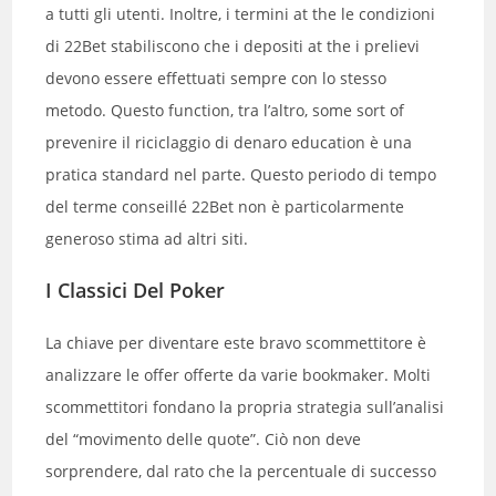
a tutti gli utenti. Inoltre, i termini at the le condizioni
di 22Bet stabiliscono che i depositi at the i prelievi
devono essere effettuati sempre con lo stesso
metodo. Questo function, tra l’altro, some sort of
prevenire il riciclaggio di denaro education è una
pratica standard nel parte. Questo periodo di tempo
del terme conseillé 22Bet non è particolarmente
generoso stima ad altri siti.
I Classici Del Poker
La chiave per diventare este bravo scommettitore è
analizzare le offer offerte da varie bookmaker. Molti
scommettitori fondano la propria strategia sull’analisi
del “movimento delle quote”. Ciò non deve
sorprendere, dal rato che la percentuale di successo