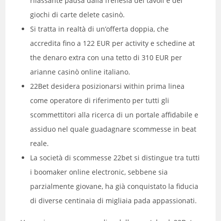
rilassante pausa dalla frenesia dei tavoli e dei
giochi di carte delete casinò.
Si tratta in realtà di un’offerta doppia, che
accredita fino a 122 EUR per activity e schedine at
the denaro extra con una tetto di 310 EUR per
arianne casinò online italiano.
22Bet desidera posizionarsi within prima linea
come operatore di riferimento per tutti gli
scommettitori alla ricerca di un portale affidabile e
assiduo nel quale guadagnare scommesse in beat
reale.
La società di scommesse 22bet si distingue tra tutti
i boomaker online electronic, sebbene sia
parzialmente giovane, ha già conquistato la fiducia
di diverse centinaia di migliaia pada appassionati.