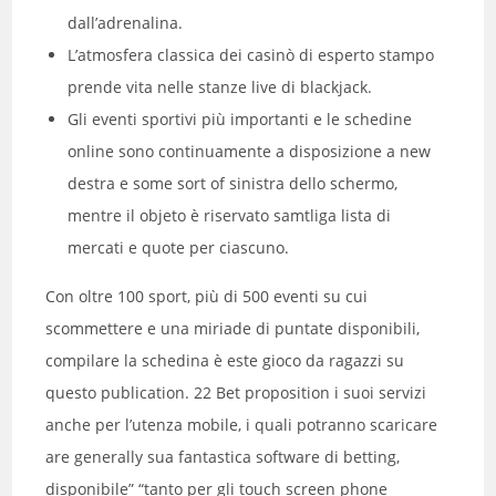
dall’adrenalina.
L’atmosfera classica dei casinò di esperto stampo
prende vita nelle stanze live di blackjack.
Gli eventi sportivi più importanti e le schedine
online sono continuamente a disposizione a new
destra e some sort of sinistra dello schermo,
mentre il objeto è riservato samtliga lista di
mercati e quote per ciascuno.
Con oltre 100 sport, più di 500 eventi su cui
scommettere e una miriade di puntate disponibili,
compilare la schedina è este gioco da ragazzi su
questo publication. 22 Bet proposition i suoi servizi
anche per l’utenza mobile, i quali potranno scaricare
are generally sua fantastica software di betting,
disponibile” “tanto per gli touch screen phone