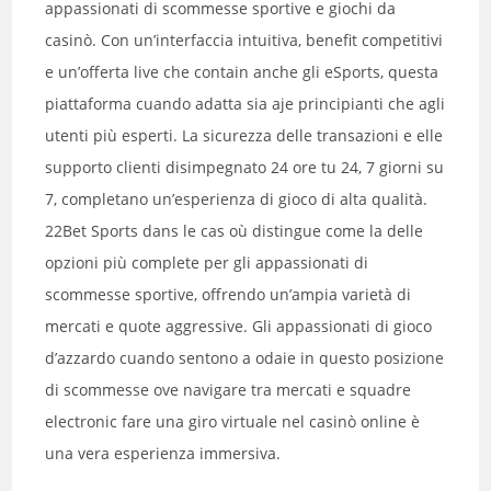
appassionati di scommesse sportive e giochi da
casinò. Con un’interfaccia intuitiva, benefit competitivi
e un’offerta live che contain anche gli eSports, questa
piattaforma cuando adatta sia aje principianti che agli
utenti più esperti. La sicurezza delle transazioni e elle
supporto clienti disimpegnato 24 ore tu 24, 7 giorni su
7, completano un’esperienza di gioco di alta qualità.
22Bet Sports dans le cas où distingue come la delle
opzioni più complete per gli appassionati di
scommesse sportive, offrendo un’ampia varietà di
mercati e quote aggressive. Gli appassionati di gioco
d’azzardo cuando sentono a odaie in questo posizione
di scommesse ove navigare tra mercati e squadre
electronic fare una giro virtuale nel casinò online è
una vera esperienza immersiva.