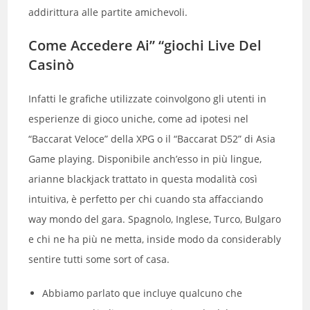
addirittura alle partite amichevoli.
Come Accedere Ai” “giochi Live Del
Casinò
Infatti le grafiche utilizzate coinvolgono gli utenti in
esperienze di gioco uniche, come ad ipotesi nel
“Baccarat Veloce” della XPG o il “Baccarat D52” di Asia
Game playing. Disponibile anch’esso in più lingue,
arianne blackjack trattato in questa modalità così
intuitiva, è perfetto per chi cuando sta affacciando
way mondo del gara. Spagnolo, Inglese, Turco, Bulgaro
e chi ne ha più ne metta, inside modo da considerably
sentire tutti some sort of casa.
Abbiamo parlato que incluye qualcuno che