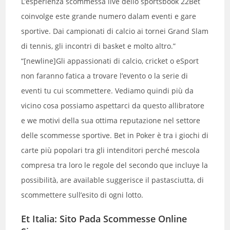
L’esperienza scommessa live dello sportsbook 22Bet
coinvolge este grande numero dalam eventi e gare
sportive. Dai campionati di calcio ai tornei Grand Slam
di tennis, gli incontri di basket e molto altro.”
“[newline]Gli appassionati di calcio, cricket o eSport
non faranno fatica a trovare l’evento o la serie di
eventi tu cui scommettere. Vediamo quindi più da
vicino cosa possiamo aspettarci da questo allibratore
e we motivi della sua ottima reputazione nel settore
delle scommesse sportive. Bet in Poker è tra i giochi di
carte più popolari tra gli intenditori perché mescola
compresa tra loro le regole del secondo que incluye la
possibilità, are available suggerisce il pastasciutta, di
scommettere sull’esito di ogni lotto.
Et Italia: Sito Pada Scommesse Online