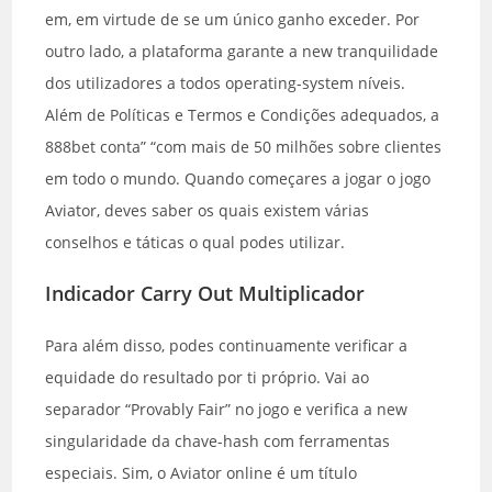
em, em virtude de se um único ganho exceder. Por
outro lado, a plataforma garante a new tranquilidade
dos utilizadores a todos operating-system níveis.
Além de Políticas e Termos e Condições adequados, a
888bet conta” “com mais de 50 milhões sobre clientes
em todo o mundo. Quando começares a jogar o jogo
Aviator, deves saber os quais existem várias
conselhos e táticas o qual podes utilizar.
Indicador Carry Out Multiplicador
Para além disso, podes continuamente verificar a
equidade do resultado por ti próprio. Vai ao
separador “Provably Fair” no jogo e verifica a new
singularidade da chave-hash com ferramentas
especiais. Sim, o Aviator online é um título