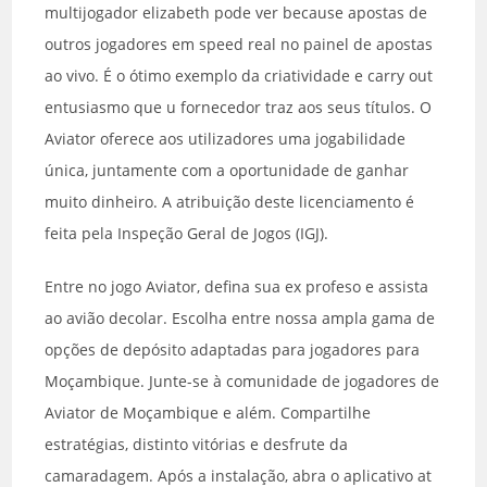
multijogador elizabeth pode ver because apostas de
outros jogadores em speed real no painel de apostas
ao vivo. É o ótimo exemplo da criatividade e carry out
entusiasmo que u fornecedor traz aos seus títulos. O
Aviator oferece aos utilizadores uma jogabilidade
única, juntamente com a oportunidade de ganhar
muito dinheiro. A atribuição deste licenciamento é
feita pela Inspeção Geral de Jogos (IGJ).
Entre no jogo Aviator, defina sua ex profeso e assista
ao avião decolar. Escolha entre nossa ampla gama de
opções de depósito adaptadas para jogadores para
Moçambique. Junte-se à comunidade de jogadores de
Aviator de Moçambique e além. Compartilhe
estratégias, distinto vitórias e desfrute da
camaradagem. Após a instalação, abra o aplicativo at