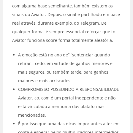
com alguma base semelhante, também existem os
sinais do Aviator. Depois, o sinal é partilhado em pace
real através, durante exemplo, do Telegram. De
qualquer forma, é sempre essencial reforçar que to
Aviator funciona sobre forma totalmente aleatória.
A emoção está no ano de” “sentenciar quando
retirar—cedo, em virtude de ganhos menores e
mais seguros, ou também tarde, para ganhos
maiores e mais arriscados.
COMPROMISSO POSSUINDO A RESPONSABILIDADE
Aviator. co. com é um portal independente e não
está vinculado a nenhuma das plataformas
mencionadas.
É por isso que uma das dicas importantes a ter em
conta é esperar pelos multiplicadores intermédios.