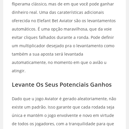
fliperama clássico, mas de em que você pode ganhar
dinheiro real. Uma das caraterísticas adicionais
oferecida no Elefant Bet Aviator são os levantamentos
automáticos. É uma opção maravilhosa, que da voie
evitar cliques falhados durante a ronda. Pode definir
um multiplicador desejado pra o levantamento como
também a sua aposta será levantada
automaticamente, no momento em que o avião u
atingir.
Levante Os Seus Potenciais Ganhos
Dado que u jogo Aviator é gerado aleatoriamente, não
existe um padrão. Isso garante que cada rodada seja
única e mantém o jogo envolvente e novo em virtude
de todos os jogadores, com a tranquilidade para que