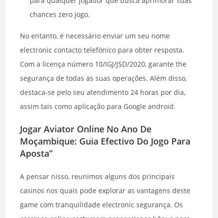
para qualquer jogador que busca aprimorar suas
chances zero jogo.
No entanto, é necessário enviar um seu nome
electronic contacto telefónico para obter resposta.
Com a licença número 10/IGJ/JSD/2020, garante the
segurança de todas as suas operações. Além disso,
destaca-se pelo seu atendimento 24 horas por dia,
assim tais como aplicação para Google android.
Jogar Aviator Online No Ano De
Moçambique: Guia Efectivo Do Jogo Para
Aposta”
A pensar nisso, reunimos alguns dos principais
casinos nos quais pode explorar as vantagens deste
game com tranquilidade electronic segurança. Os