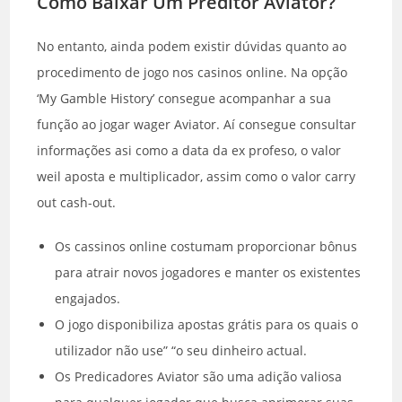
Como Baixar Um Preditor Aviator?
No entanto, ainda podem existir dúvidas quanto ao
procedimento de jogo nos casinos online. Na opção
‘My Gamble History’ consegue acompanhar a sua
função ao jogar wager Aviator. Aí consegue consultar
informações asi como a data da ex profeso, o valor
weil aposta e multiplicador, assim como o valor carry
out cash-out.
Os cassinos online costumam proporcionar bônus
para atrair novos jogadores e manter os existentes
engajados.
O jogo disponibiliza apostas grátis para os quais o
utilizador não use” “o seu dinheiro actual.
Os Predicadores Aviator são uma adição valiosa