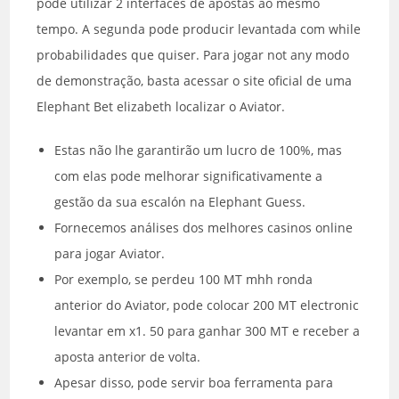
pode utilizar 2 interfaces de apostas ao mesmo
tempo. A segunda pode producir levantada com while
probabilidades que quiser. Para jogar not any modo
de demonstração, basta acessar o site oficial de uma
Elephant Bet elizabeth localizar o Aviator.
Estas não lhe garantirão um lucro de 100%, mas
com elas pode melhorar significativamente a
gestão da sua escalón na Elephant Guess.
Fornecemos análises dos melhores casinos online
para jogar Aviator.
Por exemplo, se perdeu 100 MT mhh ronda
anterior do Aviator, pode colocar 200 MT electronic
levantar em x1. 50 para ganhar 300 MT e receber a
aposta anterior de volta.
Apesar disso, pode servir boa ferramenta para