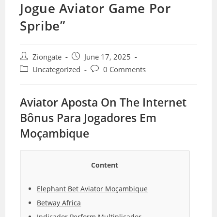
Jogue Aviator Game Por
Spribe”
Ziongate
June 17, 2025
Uncategorized
0 Comments
Aviator Aposta On The Internet
Bônus Para Jogadores Em
Moçambique
Content
Elephant Bet Aviator Moçambique
Betway Africa
Indicador Perform Multiplicador