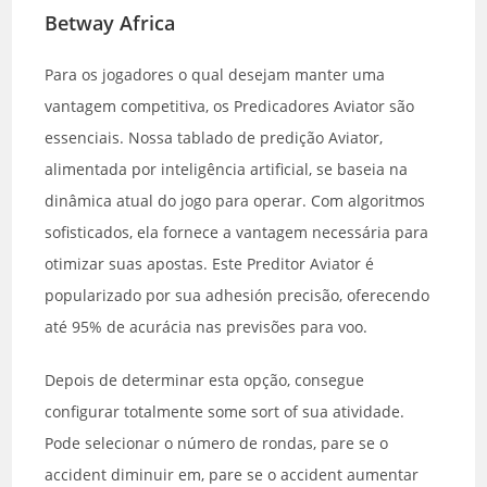
Betway Africa
Para os jogadores o qual desejam manter uma
vantagem competitiva, os Predicadores Aviator são
essenciais. Nossa tablado de predição Aviator,
alimentada por inteligência artificial, se baseia na
dinâmica atual do jogo para operar. Com algoritmos
sofisticados, ela fornece a vantagem necessária para
otimizar suas apostas. Este Preditor Aviator é
popularizado por sua adhesión precisão, oferecendo
até 95% de acurácia nas previsões para voo.
Depois de determinar esta opção, consegue
configurar totalmente some sort of sua atividade.
Pode selecionar o número de rondas, pare se o
accident diminuir em, pare se o accident aumentar