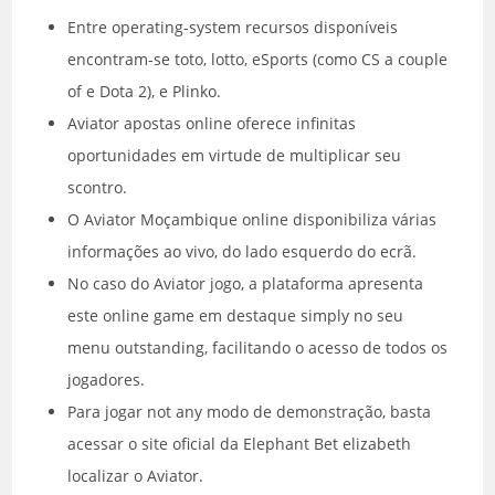
Entre operating-system recursos disponíveis
encontram-se toto, lotto, eSports (como CS a couple
of e Dota 2), e Plinko.
Aviator apostas online oferece infinitas
oportunidades em virtude de multiplicar seu
scontro.
O Aviator Moçambique online disponibiliza várias
informações ao vivo, do lado esquerdo do ecrã.
No caso do Aviator jogo, a plataforma apresenta
este online game em destaque simply no seu
menu outstanding, facilitando o acesso de todos os
jogadores.
Para jogar not any modo de demonstração, basta
acessar o site oficial da Elephant Bet elizabeth
localizar o Aviator.