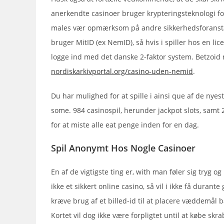
anerkendte casinoer bruger krypteringsteknologi for
males vær opmærksom på andre sikkerhedsforanstalt
bruger MitID (ex NemID), så hvis i spiller hos en l
logge ind med det danske 2-faktor system. Betzoid 
nordiskarkivportal.org/casino-uden-nemid
.
Du har mulighed for at spille i ainsi que af de ny
some. 984 casinospil, herunder jackpot slots, samt
for at miste alle eat penge inden for en dag.
Spil Anonymt Hos Nogle Casinoer
En af de vigtigste ting er, with man føler sig tryg o
ikke et sikkert online casino, så vil i ikke få durant
kræve brug af et billed-id til at placere væddemål
Kortet vil dog ikke være forpligtet until at købe skr