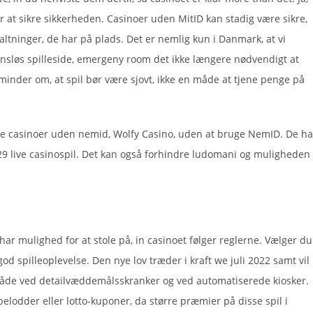
 at sikre sikkerheden. Casinoer uden MitID kan stadig være sikre,
ninger, de har på plads. Det er nemlig kun i Danmark, at vi
icensløs spilleside, emergeny room det ikke længere nødvendigt at
minder om, at spil bør være sjovt, ikke en måde at tjene penge på
este casinoer uden nemid, Wolfy Casino, uden at bruge NemID. De ha
 29 live casinospil. Det kan også forhindre ludomani og muligheden
g har mulighed for at stole på, in casinoet følger reglerne. Vælger du
e god spilleoplevelse. Den nye lov træder i kraft we juli 2022 samt vil
 både ved detailvæddemålsskranker og ved automatiserede kiosker.
abelodder eller lotto-kuponer, da større præmier på disse spil i