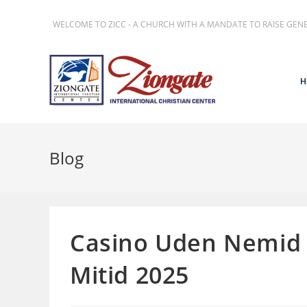
WELCOME TO ZICC - A CHURCH WITH A MANDATE TO RAISE GENE
Blog
Casino Uden Nemid 
Mitid 2025