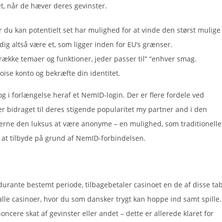
et, når de hæver deres gevinster.
r du kan potentielt set har mulighed for at vinde den størst mulige
dig altså være et, som ligger inden for EU’s grænser.
række temaer og funktioner, jeder passer til” “enhver smag.
oise konto og bekræfte din identitet.
g i forlængelse heraf et NemID-login. Der er flere fordele ved
 bidraget til deres stigende popularitet my partner and i den
lerne den luksus at være anonyme – en mulighed, som traditionelle
 at tilbyde på grund af NemID-forbindelsen.
 durante bestemt periode, tilbagebetaler casinoet en de af disse ta
 alle casinoer, hvor du som dansker trygt kan hoppe ind samt spille.
oncere skat af gevinster eller andet – dette er allerede klaret for