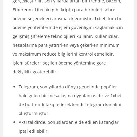
gerçekleştirilir. Son yıllarda artan bir trendle, Bitcoin,
Ethereum, Litecoin gibi kripto para birimleri sobre
ödeme seçenekleri arasına eklenmiştir. 1xbet, tüm bu
ödeme yöntemlerinde işlem güvenliğini sağlamak için
gelişmiş şifreleme teknolojileri kullanır. Kullanıcılar,
hesaplarına para yatırırken veya çekerken minimum
ve maksimum reduce bilgilerini kontrol etmelidir.
İşlem süreleri, seçilen ödeme yöntemine göre
değişiklik gösterebilir.
Telegram, son yıllarda dünya genelinde popüler
hale gelen bir mesajlaşma uygulamasıdır ve 1xbet
de bu trendi takip ederek kendi Telegram kanalını
oluşturmuştur.
Aksi takdirde, bonuslardan elde edilen kazançlar
iptal edilebilir.