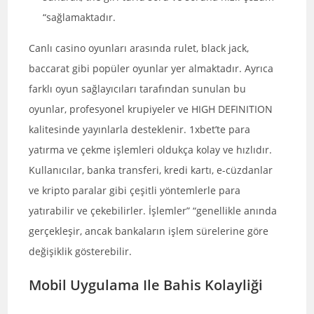
“sağlamaktadır.
Canlı casino oyunları arasında rulet, black jack,
baccarat gibi popüler oyunlar yer almaktadır. Ayrıca
farklı oyun sağlayıcıları tarafından sunulan bu
oyunlar, profesyonel krupiyeler ve HIGH DEFINITION
kalitesinde yayınlarla desteklenir. 1xbet’te para
yatırma ve çekme işlemleri oldukça kolay ve hızlıdır.
Kullanıcılar, banka transferi, kredi kartı, e-cüzdanlar
ve kripto paralar gibi çeşitli yöntemlerle para
yatırabilir ve çekebilirler. İşlemler” “genellikle anında
gerçekleşir, ancak bankaların işlem sürelerine göre
değişiklik gösterebilir.
Mobil Uygulama Ile Bahis Kolayliği