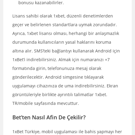
bonusu kazanabilirler.
Lisans sahibi olarak 1xbet, düzenli denetimlerden
geçer ve belirlenen standartlara uymak zorundadır.
Ayrıca, 1xbet lisansı olması, herhangi bir anlaşmazlık
durumunda kullanıcıların yasal haklarını koruma
altına alır. SMS’teki bağlantıyı kullanarak Android için
1xBet’i indirebilirsiniz. Almak için numaranızı +7
formatında girin, telefonunuza mesaj olarak
gönderilecektir. Android simgesine tıklayarak
uygulamayı cihazınıza de uma indirebilirsiniz. Ekran
görüntüleriyle birlikte ayrıntılı talimatlar 1xbet.
TR/mobile sayfasında mevcuttur.
Bet’ten Nasıl Afin De Çekilir?
1xBet Türkiye, mobil uygulaması ile bahis yapmayı her