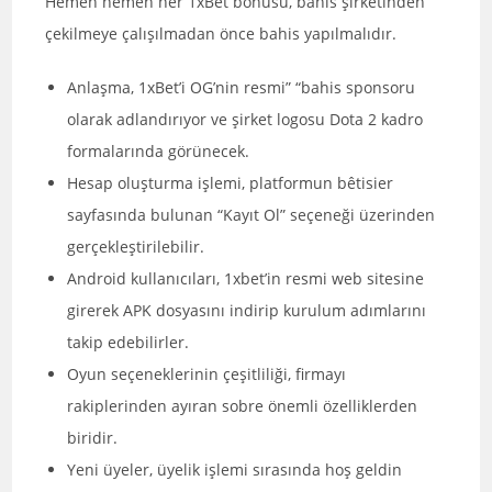
Hemen hemen her 1xBet bonusu, bahis şirketinden
çekilmeye çalışılmadan önce bahis yapılmalıdır.
Anlaşma, 1xBet’i OG’nin resmi” “bahis sponsoru
olarak adlandırıyor ve şirket logosu Dota 2 kadro
formalarında görünecek.
Hesap oluşturma işlemi, platformun bêtisier
sayfasında bulunan “Kayıt Ol” seçeneği üzerinden
gerçekleştirilebilir.
Android kullanıcıları, 1xbet’in resmi web sitesine
girerek APK dosyasını indirip kurulum adımlarını
takip edebilirler.
Oyun seçeneklerinin çeşitliliği, firmayı
rakiplerinden ayıran sobre önemli özelliklerden
biridir.
Yeni üyeler, üyelik işlemi sırasında hoş geldin