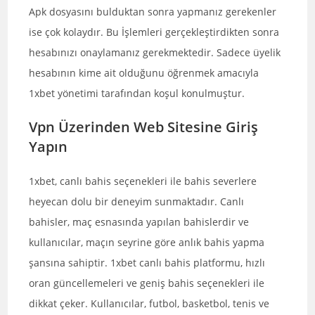
Apk dosyasını bulduktan sonra yapmanız gerekenler
ise çok kolaydır. Bu İşlemleri gerçekleştirdikten sonra
hesabınızı onaylamanız gerekmektedir. Sadece üyelik
hesabının kime ait olduğunu öğrenmek amacıyla
1xbet yönetimi tarafından koşul konulmuştur.
Vpn Üzerinden Web Sitesine Giriş
Yapın
1xbet, canlı bahis seçenekleri ile bahis severlere
heyecan dolu bir deneyim sunmaktadır. Canlı
bahisler, maç esnasında yapılan bahislerdir ve
kullanıcılar, maçın seyrine göre anlık bahis yapma
şansına sahiptir. 1xbet canlı bahis platformu, hızlı
oran güncellemeleri ve geniş bahis seçenekleri ile
dikkat çeker. Kullanıcılar, futbol, basketbol, tenis ve