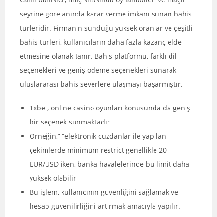
seyrine göre anında karar verme imkanı sunan bahis
türleridir. Firmanın sunduğu yüksek oranlar ve çeşitli
bahis türleri, kullanıcıların daha fazla kazanç elde
etmesine olanak tanır. Bahis platformu, farklı dil
seçenekleri ve geniş ödeme seçenekleri sunarak
uluslararası bahis severlere ulaşmayı başarmıştır.
1xbet, online casino oyunları konusunda da geniş
bir seçenek sunmaktadır.
Örneğin,” “elektronik cüzdanlar ile yapılan
çekimlerde minimum restrict genellikle 20
EUR/USD iken, banka havalelerinde bu limit daha
yüksek olabilir.
Bu işlem, kullanıcının güvenliğini sağlamak ve
hesap güvenilirliğini artırmak amacıyla yapılır.