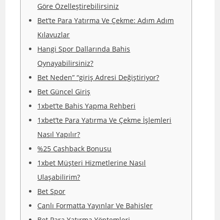
Göre Özelleştirebilirsiniz
Bet’te Para Yatırma Ve Çekme: Adım Adım
Kılavuzlar
Hangi Spor Dallarında Bahis
Oynayabilirsiniz?
Bet Neden” “giriş Adresi Değiştiriyor?
Bet Güncel Giriş
1xbet’te Bahis Yapma Rehberi
1xbet’te Para Yatırma Ve Çekme İşlemleri
Nasıl Yapılır?
%25 Cashback Bonusu
1xbet Müşteri Hizmetlerine Nasıl
Ulaşabilirim?
Bet Spor
Canlı Formatta Yayınlar Ve Bahisler
Bet Para Yatırma Yöntemleri