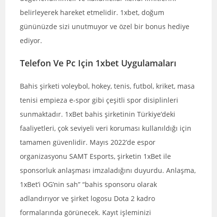
belirleyerek hareket etmelidir. 1xbet, doğum
gününüzde sizi unutmuyor ve özel bir bonus hediye
ediyor.
Telefon Ve Pc Için 1xbet Uygulamaları
Bahis şirketi voleybol, hokey, tenis, futbol, ​​kriket, masa
tenisi empieza e-spor gibi çeşitli spor disiplinleri
sunmaktadır. 1xBet bahis şirketinin Türkiye’deki
faaliyetleri, çok seviyeli veri koruması kullanıldığı için
tamamen güvenlidir. Mayıs 2022’de espor
organizasyonu SAMT Esports, şirketin 1xBet ile
sponsorluk anlaşması imzaladığını duyurdu. Anlaşma,
1xBet’i OG’nin sah” “bahis sponsoru olarak
adlandırıyor ve şirket logosu Dota 2 kadro
formalarında görünecek. Kayıt işleminizi