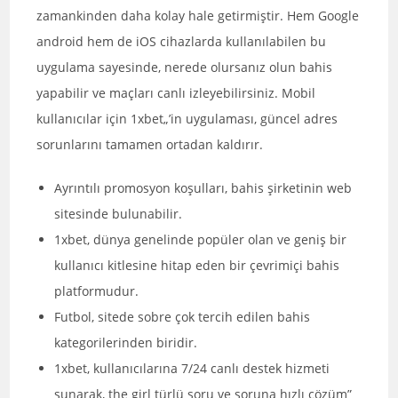
zamankinden daha kolay hale getirmiştir. Hem Google
android hem de iOS cihazlarda kullanılabilen bu
uygulama sayesinde, nerede olursanız olun bahis
yapabilir ve maçları canlı izleyebilirsiniz. Mobil
kullanıcılar için 1xbet„’in uygulaması, güncel adres
sorunlarını tamamen ortadan kaldırır.
Ayrıntılı promosyon koşulları, bahis şirketinin web
sitesinde bulunabilir.
1xbet, dünya genelinde popüler olan ve geniş bir
kullanıcı kitlesine hitap eden bir çevrimiçi bahis
platformudur.
Futbol, sitede sobre çok tercih edilen bahis
kategorilerinden biridir.
1xbet, kullanıcılarına 7/24 canlı destek hizmeti
sunarak, the girl türlü soru ve soruna hızlı çözüm”