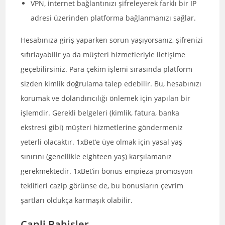
VPN, internet bağlantınızı şifreleyerek farklı bir IP
adresi üzerinden platforma bağlanmanızı sağlar.
Hesabınıza giriş yaparken sorun yaşıyorsanız, şifrenizi
sıfırlayabilir ya da müşteri hizmetleriyle iletişime
geçebilirsiniz. Para çekim işlemi sırasında platform
sizden kimlik doğrulama talep edebilir. Bu, hesabınızı
korumak ve dolandırıcılığı önlemek için yapılan bir
işlemdir. Gerekli belgeleri (kimlik, fatura, banka
ekstresi gibi) müşteri hizmetlerine göndermeniz
yeterli olacaktır. 1xBet’e üye olmak için yasal yaş
sınırını (genellikle eighteen yaş) karşılamanız
gerekmektedir. 1xBet’in bonus empieza promosyon
teklifleri cazip görünse de, bu bonusların çevrim
şartları oldukça karmaşık olabilir.
Canli Bahisler