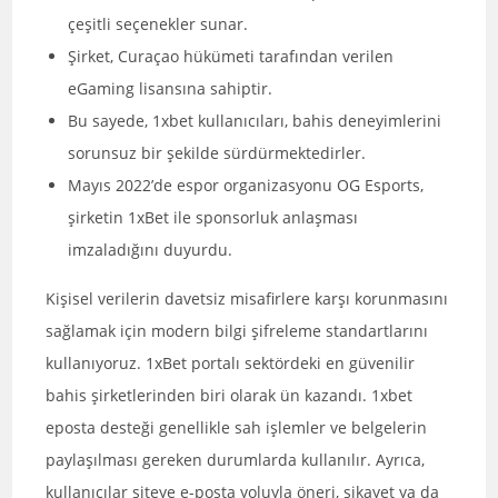
çeşitli seçenekler sunar.
Şirket, Curaçao hükümeti tarafından verilen
eGaming lisansına sahiptir.
Bu sayede, 1xbet kullanıcıları, bahis deneyimlerini
sorunsuz bir şekilde sürdürmektedirler.
Mayıs 2022’de espor organizasyonu OG Esports,
şirketin 1xBet ile sponsorluk anlaşması
imzaladığını duyurdu.
Kişisel verilerin davetsiz misafirlere karşı korunmasını
sağlamak için modern bilgi şifreleme standartlarını
kullanıyoruz. 1xBet portalı sektördeki en güvenilir
bahis şirketlerinden biri olarak ün kazandı. 1xbet
eposta desteği genellikle sah işlemler ve belgelerin
paylaşılması gereken durumlarda kullanılır. Ayrıca,
kullanıcılar siteye e-posta yoluyla öneri, şikayet ya da