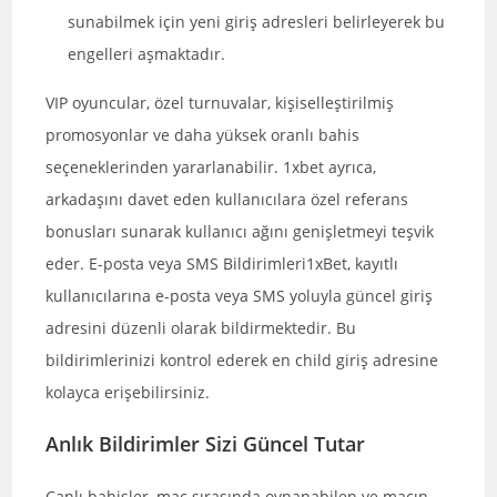
sunabilmek için yeni giriş adresleri belirleyerek bu
engelleri aşmaktadır.
VIP oyuncular, özel turnuvalar, kişiselleştirilmiş
promosyonlar ve daha yüksek oranlı bahis
seçeneklerinden yararlanabilir. 1xbet ayrıca,
arkadaşını davet eden kullanıcılara özel referans
bonusları sunarak kullanıcı ağını genişletmeyi teşvik
eder. E-posta veya SMS Bildirimleri1xBet, kayıtlı
kullanıcılarına e-posta veya SMS yoluyla güncel giriş
adresini düzenli olarak bildirmektedir. Bu
bildirimlerinizi kontrol ederek en child giriş adresine
kolayca erişebilirsiniz.
Anlık Bildirimler Sizi Güncel Tutar
Canlı bahisler, maç sırasında oynanabilen ve maçın