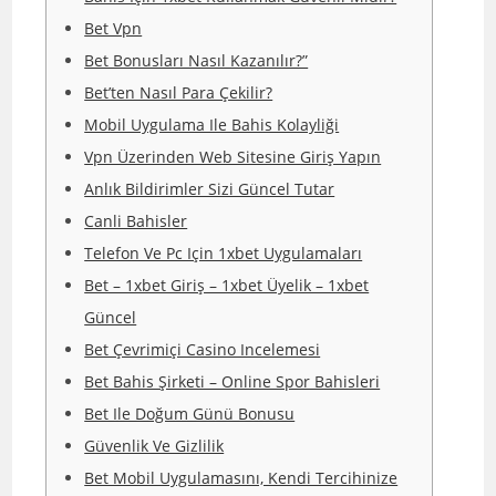
Bet Vpn
Bet Bonusları Nasıl Kazanılır?”
Bet’ten Nasıl Para Çekilir?
Mobil Uygulama Ile Bahis Kolayliği
Vpn Üzerinden Web Sitesine Giriş Yapın
Anlık Bildirimler Sizi Güncel Tutar
Canli Bahisler
Telefon Ve Pc Için 1xbet Uygulamaları
Bet – 1xbet Giriş – 1xbet Üyelik – 1xbet
Güncel
Bet Çevrimiçi Casino Incelemesi
Bet Bahis Şirketi – Online Spor Bahisleri
Bet Ile Doğum Günü Bonusu
Güvenlik Ve Gizlilik
Bet Mobil Uygulamasını, Kendi Tercihinize