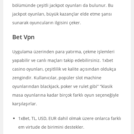
bölümünde çeşitli jackpot oyunları da bulunur. Bu
jackpot oyunları, büyük kazançlar elde etme şansı
sunarak oyuncuların ilgisini çeker.
Bet Vpn
Uygulama üzerinden para yatırma, çekme işlemleri
yapabilir ve canlı maçları takip edebilirsiniz. 1xbet
casino oyunları, çeşitlilik ve kalite açısından oldukça
zengindir. Kullanıcılar, popüler slot machine
oyunlarından blackjack, poker ve rulet gibi” “klasik
masa oyunlarına kadar birçok farklı oyun seçeneğiyle
karşılaşırlar.
1xBet, TL, USD, EUR dahil olmak üzere onlarca farklı
em virtude de birimini destekler.