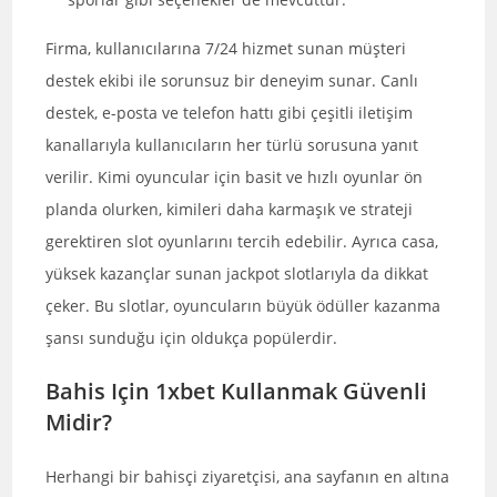
Firma, kullanıcılarına 7/24 hizmet sunan müşteri
destek ekibi ile sorunsuz bir deneyim sunar. Canlı
destek, e-posta ve telefon hattı gibi çeşitli iletişim
kanallarıyla kullanıcıların her türlü sorusuna yanıt
verilir. Kimi oyuncular için basit ve hızlı oyunlar ön
planda olurken, kimileri daha karmaşık ve strateji
gerektiren slot oyunlarını tercih edebilir. Ayrıca casa,
yüksek kazançlar sunan jackpot slotlarıyla da dikkat
çeker. Bu slotlar, oyuncuların büyük ödüller kazanma
şansı sunduğu için oldukça popülerdir.
Bahis Için 1xbet Kullanmak Güvenli
Midir?
Herhangi bir bahisçi ziyaretçisi, ana sayfanın en altına