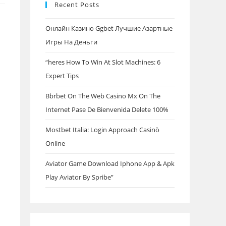
Recent Posts
Онлайн Казино Ggbet Лучшие Азартные
Игры На Деньги
“heres How To Win At Slot Machines: 6
Expert Tips
Bbrbet On The Web Casino Mx On The
Internet Pase De Bienvenida Delete 100%
Mostbet Italia: Login Approach Casinò
Online
Aviator Game Download Iphone App & Apk
Play Aviator By Spribe”