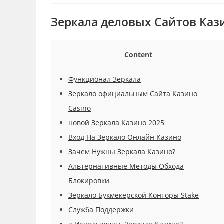
Зеркала деловых Сайтов Ка
Content
Функционал Зеркала
Зеркало официальным Сайта Казино
Casino
новой Зеркала Казино 2025
Вход На Зеркало Онлайн Казино
Зачем Нужны Зеркала Казино?
Альтернативные Методы Обхода
Блокировки
Зеркало Букмекерской Конторы Stake
Служба Поддержки