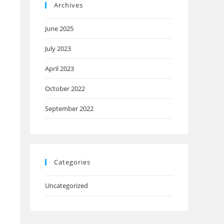
Archives
June 2025
July 2023
April 2023
October 2022
September 2022
Categories
Uncategorized