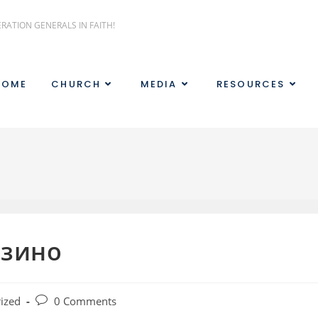
RATION GENERALS IN FAITH!
HOME
CHURCH
MEDIA
RESOURCES
азино
ized
0 Comments