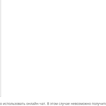
о использовать онлайн-чат. В этом случае невозможно получит