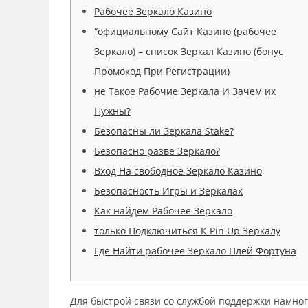
Рабочее Зеркало Казино
“официальному Сайт Казино (рабочее
Зеркало) – список Зеркал Казино (бонус
Промокод При Регистрации)
не Такое Рабочие Зеркала И Зачем их
Нужны?
Безопасны ли Зеркала Stake?
Безопасно разве Зеркало?
Вход На свободное Зеркало Казино
Безопасность Игры и Зеркалах
Как найдем Рабочее Зеркало
только Подключиться К Pin Up Зеркалу
Где Найти рабочее Зеркало Плей Фортуна
Для быстрой связи со службой поддержки намног