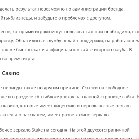
дделать результат невозможно но администрации бренда.
айты-близнецы, и забудьте о проблемах с доступом.
есов, которыми игроки могут пользоваться при необходимо, ес
ировку. Обратились в службу онлайн поддержки, на работающе
так же быстро, как и а официальном сайте игорного клуба. В
 во время игры.
 Casino
 периоды также по другим причине. Ссылки на свободное
але и в разделе «Антиблокировка» на главной странице сайта. 
 казино, которые имеет лицензию и первоклассные отзывы
язательно расскажем, имеет разве казино зеркало.
очее зеркало Stake на сегодня. На этой двухсотстраничной
ться качественными услугами только надежным результатом. Н