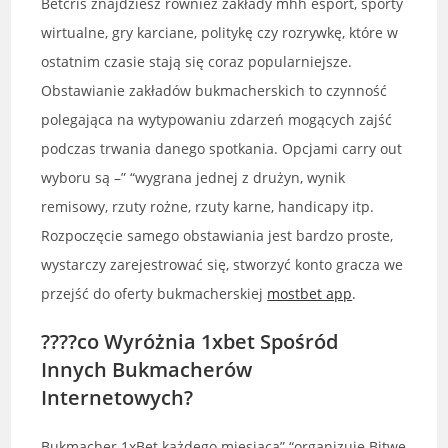
Betcris znajdziesz również zakłady mhh esport, sporty
wirtualne, gry karciane, politykę czy rozrywkę, które w
ostatnim czasie stają się coraz popularniejsze.
Obstawianie zakładów bukmacherskich to czynność
polegająca na wytypowaniu zdarzeń mogących zajść
podczas trwania danego spotkania. Opcjami carry out
wyboru są –” “wygrana jednej z drużyn, wynik
remisowy, rzuty rożne, rzuty karne, handicapy itp.
Rozpoczęcie samego obstawiania jest bardzo proste,
wystarczy zarejestrować się, stworzyć konto gracza we
przejść do oferty bukmacherskiej
mostbet app
.
????co Wyróżnia 1xbet Spośród
Innych Bukmacherów
Internetowych?
Bukmacher 1xBet każdego miesiąca” “organizuje Bitwę