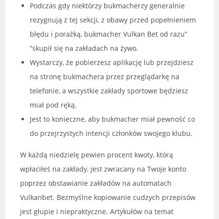
Podczas gdy niektórzy bukmacherzy generalnie
rezygnują z tej sekcji, z obawy przed popełnieniem
błędu i porażką, bukmacher Vulkan Bet od razu”
“skupił się na zakładach na żywo.
Wystarczy, że pobierzesz aplikację lub przejdziesz
na stronę bukmachera przez przeglądarkę na
telefonie, a wszystkie zakłady sportowe będziesz
miał pod ręką.
Jest to konieczne, aby bukmacher miał pewność co
do przejrzystych intencji członków swojego klubu.
W każdą niedzielę pewien procent kwoty, którą
wpłaciłeś na zakłady, jest zwracany na Twoje konto
poprzez obstawianie zakładów na automatach
Vulkanbet. Bezmyślne kopiowanie cudzych przepisów
jest głupie i niepraktyczne. Artykułów na temat