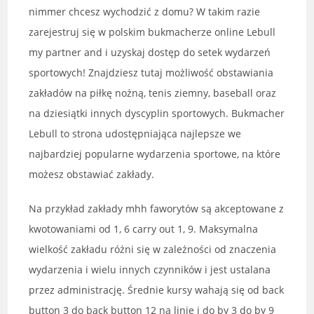
nimmer chcesz wychodzić z domu? W takim razie
zarejestruj się w polskim bukmacherze online Lebull
my partner and i uzyskaj dostęp do setek wydarzeń
sportowych! Znajdziesz tutaj możliwość obstawiania
zakładów na piłkę nożną, tenis ziemny, baseball oraz
na dziesiątki innych dyscyplin sportowych. Bukmacher
Lebull to strona udostępniająca najlepsze we
najbardziej popularne wydarzenia sportowe, na które
możesz obstawiać zakłady.
Na przykład zakłady mhh faworytów są akceptowane z
kwotowaniami od 1, 6 carry out 1, 9. Maksymalna
wielkość zakładu różni się w zależności od znaczenia
wydarzenia i wielu innych czynników i jest ustalana
przez administrację. Średnie kursy wahają się od back
button 3 do back button 12 na linię i do by 3 do by 9