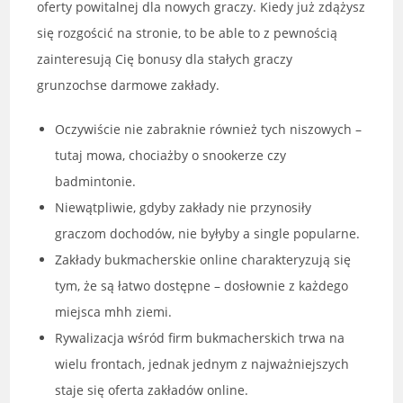
oferty powitalnej dla nowych graczy. Kiedy już zdążysz
się rozgościć na stronie, to be able to z pewnością
zainteresują Cię bonusy dla stałych graczy
grunzochse darmowe zakłady.
Oczywiście nie zabraknie również tych niszowych –
tutaj mowa, chociażby o snookerze czy
badmintonie.
Niewątpliwie, gdyby zakłady nie przynosiły
graczom dochodów, nie byłyby a single popularne.
Zakłady bukmacherskie online charakteryzują się
tym, że są łatwo dostępne – dosłownie z każdego
miejsca mhh ziemi.
Rywalizacja wśród firm bukmacherskich trwa na
wielu frontach, jednak jednym z najważniejszych
staje się oferta zakładów online.