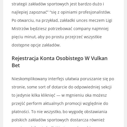
strategii zakładów sportowych jest bardzo dużo i
najlepiej zapoznać” “się z opiniami profesjonalistów.
Po otwarciu, na przykład, zakładki unces meczem Ligi
Mistrzów będziesz potrzebować company najmniej
pięciu minut, aby po prostu przejrzeć wszystkie
dostępne opcje zakładów.
Rejestracja Konta Osobistego W Vulkan
Bet
Nieskomplikowany interfejs ułatwia poruszanie się po
stronie, some sort of dotarcie do odpowiedniej sekcji
to jedynie kilka kliknięć — w mgnieniu oka możesz
przejść perform aktualnych promocji względnie do
płatności. To nie wszystko, bo wygodę obstawiania
polskich zakładów sportowych dostarcza również