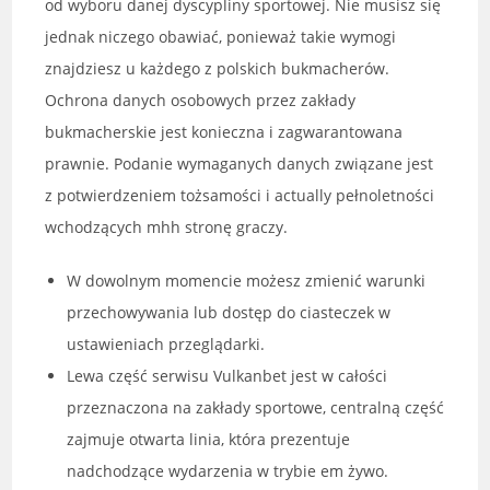
od wyboru danej dyscypliny sportowej. Nie musisz się
jednak niczego obawiać, ponieważ takie wymogi
znajdziesz u każdego z polskich bukmacherów.
Ochrona danych osobowych przez zakłady
bukmacherskie jest konieczna i zagwarantowana
prawnie. Podanie wymaganych danych związane jest
z potwierdzeniem tożsamości i actually pełnoletności
wchodzących mhh stronę graczy.
W dowolnym momencie możesz zmienić warunki
przechowywania lub dostęp do ciasteczek w
ustawieniach przeglądarki.
Lewa część serwisu Vulkanbet jest w całości
przeznaczona na zakłady sportowe, centralną część
zajmuje otwarta linia, która prezentuje
nadchodzące wydarzenia w trybie em żywo.