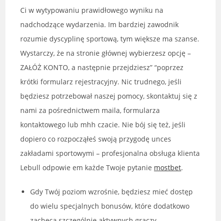
Ci w wytypowaniu prawidłowego wyniku na
nadchodzące wydarzenia. Im bardziej zawodnik
rozumie dyscyplinę sportową, tym większe ma szanse.
Wystarczy, że na stronie głównej wybierzesz opcję –
ZAŁÓŻ KONTO, a następnie przejdziesz” “poprzez
krótki formularz rejestracyjny. Nic trudnego, jeśli
będziesz potrzebował naszej pomocy, skontaktuj się z
nami za pośrednictwem maila, formularza
kontaktowego lub mhh czacie. Nie bój się też, jeśli
dopiero co rozpocząłeś swoją przygodę unces
zakładami sportowymi – profesjonalna obsługa klienta
Lebull odpowie em każde Twoje pytanie
mostbet
.
Gdy Twój poziom wzrośnie, będziesz mieć dostęp
do wielu specjalnych bonusów, które dodatkowo
zachęcą szczególnie aktywnych graczy.