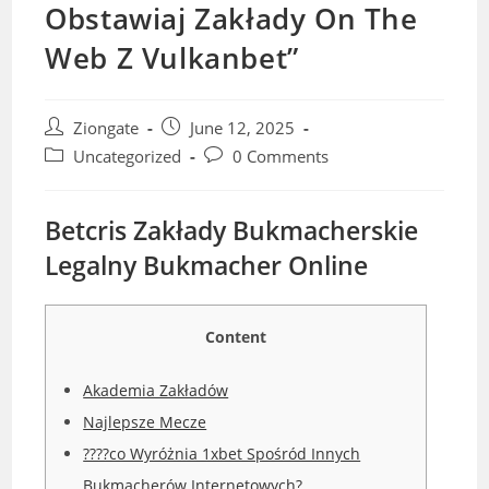
Obstawiaj Zakłady On The
Web Z Vulkanbet”
Ziongate
June 12, 2025
Uncategorized
0 Comments
Betcris Zakłady Bukmacherskie
Legalny Bukmacher Online
Content
Akademia Zakładów
Najlepsze Mecze
????co Wyróżnia 1xbet Spośród Innych
Bukmacherów Internetowych?