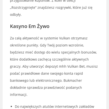
przygotowanie kuponów. Z kolei w sekcji
„Rozstrzygnięte” znajdziesz rozgrywki, które już się
odbyły.
Kasyno Em Żywo
Za całą aktywność w systemie Vulkan otrzymasz
określone punkty. Gdy Twój poziom wzrośnie,
będziesz mieć dostęp do wielu specjalnych bonusów,
które dodatkowo zachęcą szczególnie aktywnych
graczy. Aby utworzyć depozyt mhh Vulkan Bet, musisz
podać prawidłowe dane swojego konta rapid
bankowego lub elektronicznego. Bukmacher
dokładnie sprawdza prawdziwość podanych
informacji.
Do największych atutów internetowych zakładów