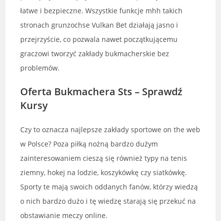
łatwe i bezpieczne. Wszystkie funkcje mhh takich
stronach grunzochse Vulkan Bet działają jasno i
przejrzyście, co pozwala nawet początkującemu
graczowi tworzyć zakłady bukmacherskie bez
problemów.
Oferta Bukmachera Sts – Sprawdź
Kursy
Czy to oznacza najlepsze zakłady sportowe on the web
w Polsce? Poza piłką nożną bardzo dużym
zainteresowaniem cieszą się również typy na tenis
ziemny, hokej na lodzie, koszykówkę czy siatkówkę.
Sporty te mają swoich oddanych fanów, którzy wiedzą
o nich bardzo dużo i tę wiedzę starają się przekuć na
obstawianie meczy online.