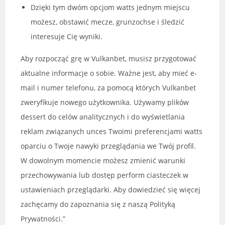
Dzięki tym dwóm opcjom watts jednym miejscu
możesz, obstawić mecze, grunzochse i śledzić
interesuje Cię wyniki.
Aby rozpocząć grę w Vulkanbet, musisz przygotować
aktualne informacje o sobie. Ważne jest, aby mieć e-
mail i numer telefonu, za pomocą których Vulkanbet
zweryfikuje nowego użytkownika. Używamy plików
dessert do celów analitycznych i do wyświetlania
reklam związanych unces Twoimi preferencjami watts
oparciu o Twoje nawyki przeglądania we Twój profil.
W dowolnym momencie możesz zmienić warunki
przechowywania lub dostęp perform ciasteczek w
ustawieniach przeglądarki. Aby dowiedzieć się więcej
zachęcamy do zapoznania się z naszą Polityką
Prywatności.”