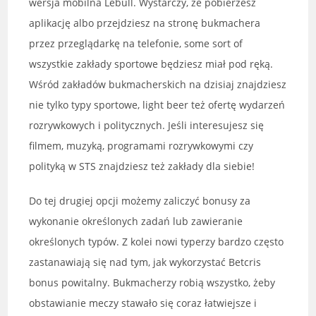
wersja mobilna Lebull. Wystarczy, że pobierzesz
aplikację albo przejdziesz na stronę bukmachera
przez przeglądarkę na telefonie, some sort of
wszystkie zakłady sportowe będziesz miał pod ręką.
Wśród zakładów bukmacherskich na dzisiaj znajdziesz
nie tylko typy sportowe, light beer też ofertę wydarzeń
rozrywkowych i politycznych. Jeśli interesujesz się
filmem, muzyką, programami rozrywkowymi czy
polityką w STS znajdziesz też zakłady dla siebie!
Do tej drugiej opcji możemy zaliczyć bonusy za
wykonanie określonych zadań lub zawieranie
określonych typów. Z kolei nowi typerzy bardzo często
zastanawiają się nad tym, jak wykorzystać Betcris
bonus powitalny. Bukmacherzy robią wszystko, żeby
obstawianie meczy stawało się coraz łatwiejsze i