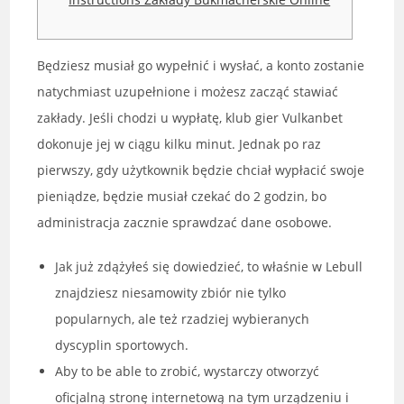
Będziesz musiał go wypełnić i wysłać, a konto zostanie
natychmiast uzupełnione i możesz zacząć stawiać
zakłady. Jeśli chodzi u wypłatę, klub gier Vulkanbet
dokonuje jej w ciągu kilku minut. Jednak po raz
pierwszy, gdy użytkownik będzie chciał wypłacić swoje
pieniądze, będzie musiał czekać do 2 godzin, bo
administracja zacznie sprawdzać dane osobowe.
Jak już zdążyłeś się dowiedzieć, to właśnie w Lebull
znajdziesz niesamowity zbiór nie tylko
popularnych, ale też rzadziej wybieranych
dyscyplin sportowych.
Aby to be able to zrobić, wystarczy otworzyć
oficjalną stronę internetową na tym urządzeniu i