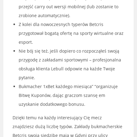
przejść carry out wersji mobilnej (lub zostanie to
zrobione automatycznie).
Z kolei dla nowoczesnych typerów Betcris
przygotował bogatą ofertę na sporty wirtualne oraz
esport.
Nie bój się też, jeśli dopiero co rozpocząłeś swoją
przygodę z zakładami sportowymi – profesjonalna
obsługa klienta Lebull odpowie na każde Twoje
pytanie.
Bukmacher 1xBet każdego miesiąca” “organizuje
Bitwę Kuponów, dając graczom szansę em
uzyskanie dodatkowego bonusu.
Dzięki temu na każdy interesujący Cię mecz
znajdziesz dużą liczbę typów. Zakłady bukmacherskie
Betcris swoją siedzibę mają w Gdyni przy ulicy