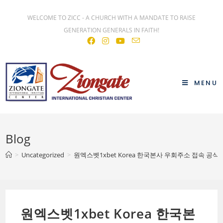
WELCOME TO ZICC - A CHURCH WITH A MANDATE TO RAISE
GENERATION GENERALS IN FAITH!
MENU
Blog
>
Uncategorized
>
원엑스벳1xbet Korea 한국본사 우회주소 접속 공식사 “жит
원엑스벳1xbet Korea 한국본