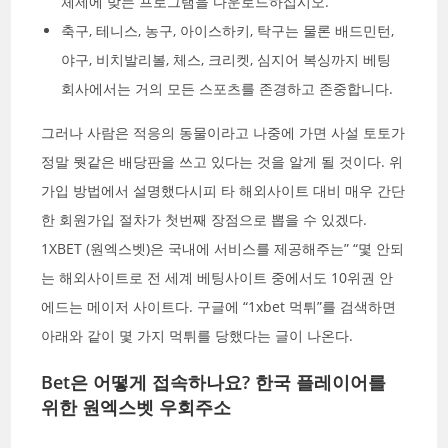
체제에 맞는 프로그램을 다운로드하십시오.
축구, 테니스, 농구, 아이스하키, 탁구는 물론 배드민턴,
야구, 비치발리볼, 체스, 크리켓, 심지어 복싱까지 베팅
회사에서는 거의 모든 스포츠를 존경하고 존중합니다.
그러나 사람은 적응의 동물이라고 나중에 가면 사설 토토가
정말 뭣같은 배당판을 쓰고 있다는 것을 알게 될 것이다. 위
가입 방법에서 설명했다시피 타 해외사이트 대비 매우 간단
한 회원가입 절차가 첫번째 장점으로 뽑을 수 있겠다.
1XBET (원엑스벳)은 국내에 서비스를 제공해주는” “몇 안되
는 해외사이트로 전 세계 베팅사이트 중에서도 10위권 안
에드는 메이저 사이트다. 구글에 “1xbet 먹튀”를 검색하면
아래와 같이 몇 가지 먹튀를 당했다는 글이 나온다.
Bet은 어떻게 접속하나요? 한국 플레이어를
위한 원엑스벳 우회주소