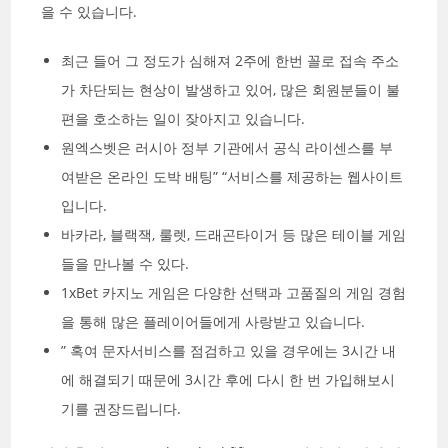
을 수 있습니다.
최근 들어 그 정도가 심해져 2주에 한번 꼴로 접속 주소
가 차단되는 현상이 발생하고 있어, 많은 회원분들이 불
편을 호소하는 일이 잦아지고 있습니다.
원엑스벳은 러시아 정부 기관에서 공식 라이센스를 부
여받은 온라인 도박 배팅” “서비스를 제공하는 웹사이트
입니다.
바카라, 블랙잭, 룰렛, 드래곤타이거 등 많은 테이블 게임
들을 만나볼 수 있다.
1xBet 카지노 게임은 다양한 선택과 고품질의 게임 경험
을 통해 많은 플레이어들에게 사랑받고 있습니다.
” 혹여 문자서비스를 점검하고 있을 경우에는 3시간 내
에 해결되기 때문에 3시간 후에 다시 한 번 가입해보시
기를 권장드립니다.