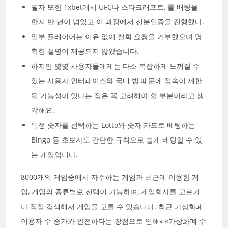
필자 또한 1xbet에서 UFC나 스타크래프트, 롤 배팅을
한지 반 년이 넘었고 이 과정에서 신분인증을 진행했다.
일부 플레이어는 이유 없이 철회 요청을 거부했으며 명
확한 설명이 제공되지 않았습니다.
하지만 몇몇 사용자들에게는 다소 복잡하게 느껴질 수
있는 사용자 인터페이스와 국내 법 때문에 접속이 제한
될 가능성이 있다는 점은 꼭 고려해야 할 부분이라고 생
각해요.
특정 숫자를 선택하는 Lotto와 숫자 카드로 베팅하는
Bingo 등 초보자도 간단한 규칙으로 쉽게 베팅할 수 있
는 게임입니다.
8000개의 게임중에서 자주하는 게임과 최근에 이용한 게
임, 게임의 종류별로 선택이 가능하며, 게임회사를 고르거
나 직접 검색해서 게임을 고를 수 있습니다. 최근 가상화폐
이용자 수 증가와 안전하다는 장점으로 인해» «가상화폐 수