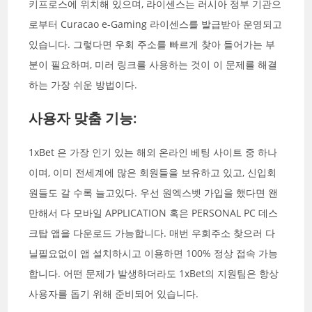
키프로스에 위치해 있으며, 라이센스는 러시아 정부 기관으
로부터 Curacao e-Gaming 라이센스를 발급받아 운영되고
있습니다. 그렇다면 우회 주소를 빠르게 찾아 들어가는 부
분이 필요하며, 미러 링크를 사용하는 것이 이 문제를 해결
하는 가장 쉬운 방법이다.
사용자 맞춤 기능:
1xBet 은 가장 인기 있는 해외 온라인 베팅 사이트 중 하나
이며, 이미 전세계에 많은 회원들을 보유하고 있고, 신입회
원들도 갈 수록 늘고있다. 우선 원엑스벳 가입을 했다면 왠
만해서 다 모바일 APPLICATION 혹은 PERSONAL PC 데스
크탑 앱을 다운로드 가능합니다. 매번 우회주소 찾으러 다
닐필요없이 앱 설치하시고 이용하면 100% 정상 접속 가능
합니다. 어떤 문제가 발생하더라도 1xBet의 지원팀은 항상
사용자를 돕기 위해 준비되어 있습니다.