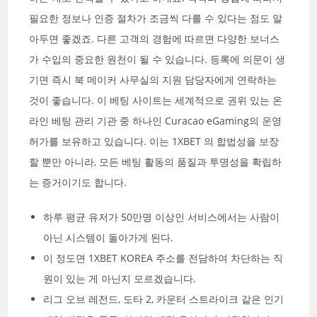
필요한 정보나 인증 절차가 조금씩 다를 수 있다는 점도 알
아두면 좋겠죠. 다른 고객의 경험에 따르면 다양한 보너스
가 수입의 중요한 원천이 될 수 있습니다. 등록에 의문이 생
기면 즉시 북 메이커 사무실의 지원 담당자에게 연락하는
것이 좋습니다. 이 베팅 사이트는 세계적으로 권위 있는 온
라인 베팅 관리 기관 중 하나인 Curacao eGaming의 운영
허가를 보유하고 있습니다. 이는 1XBET 의 합법성을 보장
할 뿐만 아니라, 모든 베팅 활동의 품질과 투명성을 확립하
는 증거이기도 합니다.
하루 평균 유저가 50만명 이상인 서비스에서는 사람이
아닌 시스템이 돌아가게 된다.
이 정도면 1XBET KOREA 주소를 전담하여 차단하는 직
원이 있는 게 아닌지 모르겠습니다.
리그 오브 레전드, 도타 2, 카운터 스트라이크 같은 인기