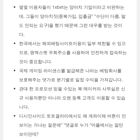
몇몇 이용자들이 1xbet는 양아치 기업이라고 비판하는
데, 그들이 양아치짓(중복가입, 입출금” “수단이 다름, 말
도 안되는 요구)을 했기 때문에 그런 대우를 받는 것이
다.
한국에서는 해외배팅사이트이용이 일부 제한될 수 있으
므로, 원엑스벳 우회주소를 사용하여 안전하게 접속하는
것이 중요합니다.
국제 게이밍 라이센스를 발급해준 나라는 베팅회사를
보호해주는 댓가로 분기별로 일정 수익을 가져갑니다.
관대 한 프로모션 믿을 수있는 북 메이커의 사무실은 신
규 사용자뿐만 아니라 오랜 등록 고객도 이용할 수 있습
니다.
디시인사이드 토토갤러리에서도 왜 계좌이체 버튼이 안
보이는 거냐는 질문에” “댓글로 누가 “어플에서는 잘만
보이던데?