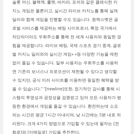
슬롯 머신, 블랙잭, 룰렛, 바카라, 포커와 같은 클래식한 카
지노 게임은 물론이고, 실시간 라이브 카지노를 통해 실제
딜러와 함께 게임을 진행할 수도 있습니다. 원엑스벳은 글
로벌 서비스를 제공하는 베팅 사이트로서, 특정 국가에서
차단되더라도 우회주소를 통해 전 세계 사용자와 동일한 경
험을 제공합니다. 라이브 베팅, 국제 스포츠 경기 중계, 글로
벌 카지노 딜러와의 실시간 게임» «등 다양한 기능을 제한
없이 즐길 수 있습니다. 일부 사용자는 우회주소를 사용하
면 기존의 보너스나 프로모션이 제한될 수 있다고 생각할
수 있지만, 공식 미러 사이트를 이용하면 동일한 혜택을 받
을 수 있습니다.” “[newline]또한, 정기적인 감사를 통해 시
스템의 투명성과 공정성을 검증받고 있어 모든 사용자가 평
등한 환경에서 게임을 즐길 수 있습니다. 환전하는데 소요
되는 시간은 평균 1시간 이내이며, 낮 시간에는 5분 내로 처
리된다. 크게 4가지 방법으로 가입할 수 있는데 필자는 [전
화로]와 [이메일로] 가입을 추천한다.