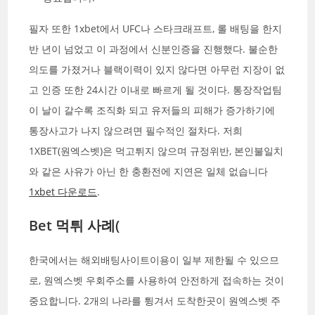
필자 또한 1xbet에서 UFC나 스타크래프트, 롤 배팅을 한지
반 년이 넘었고 이 과정에서 신분인증을 진행했다. 불순한
의도를 가졌거나 블랙이력이 있지 않다면 아무런 지장이 없
고 인증 또한 24시간 이내로 빠르게 될 것이다. 통장작업팀
이 날이 갈수록 조직화 되고 유저들의 피해가 증가하기에
통장사고가 나지 않으려면 필수적인 절차다. 저희
1XBET(원엑스벳)은 먹고튀지 않으며 규정위반, 본인불일치
와 같은 사유가 아닌 한 충환전에 지연은 일체 없습니다
1xbet 다운로드
.
Bet 먹튀 사례(
한국에서는 해외배팅사이트이용이 일부 제한될 수 있으므
로, 원엑스벳 우회주소를 사용하여 안전하게 접속하는 것이
중요합니다. 2개의 나라를 튕겨서 도착한곳이 원엑스벳 주