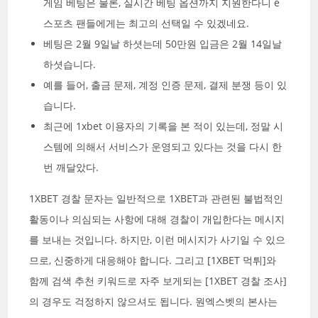
게임 베팅은 물론, 실시간 베팅 옵션까지 지원한다니 e
스포츠 팬들에게는 최고의 선택일 수 있겠네요.
베팅은 2월 9일날 하셧는데 50만원 입금은 2월 14일날
하셧습니다.
예를 들어, 출금 문제, 계정 인증 문제, 결제 분쟁 등이 있
습니다.
최근에 1xbet 이용자의 기록을 본 적이 있는데, 정말 시
스템에 의해서 서비스가 운영되고 있다는 것을 다시 한
번 깨달았다.
1XBET 경찰 문자는 일반적으로 1XBET과 관련된 불법적인
활동이나 의심되는 사항에 대해 경찰이 개입한다는 메시지
를 보내는 것입니다. 하지만, 이런 메시지가 사기일 수 있으
므로, 신중하게 대응해야 합니다. 그리고 [1XBET 먹튀]와
함께 검색 추천 키워드로 자주 보게되는 [1XBET 경찰 조사]
의 경우도 걱정하지 않으셔도 됩니다. 원엑스벳의 본사는