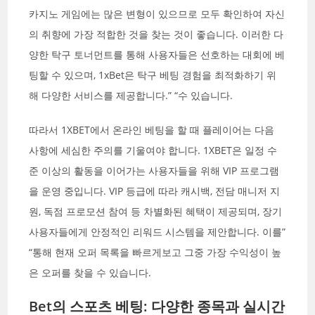
카지노 게임에는 많은 변형이 있으므로 모두 확인하여 자신
의 취향에 가장 적합한 것을 찾는 것이 좋습니다. 이러한 다
양한 탁구 토너먼트를 통해 사용자들은 선호하는 대회에 베
팅할 수 있으며, 1xBet은 탁구 베팅 경험을 최적화하기 위
해 다양한 서비스를 제공합니다.” “수 있습니다.
따라서 1XBET에서 온라인 베팅을 할 때 플레이어는 다음
사항에 세심한 주의를 기울여야 합니다. 1XBET은 일정 수
준 이상의 활동을 이어가는 사용자들을 위해 VIP 프로그램
을 운영 중입니다. VIP 등급에 따라 캐시백, 전담 매니저 지
원, 독점 프로모션 참여 등 차별화된 혜택이 제공되며, 장기
사용자들에게 안정적인 리워드 시스템을 제안합니다. 이를”
“통해 현재 오퍼 목록을 빠르게보고 그중 가장 수익성이 높
은 오퍼를 찾을 수 있습니다.
Bet의 스포츠 베팅: 다양한 종목과 실시간