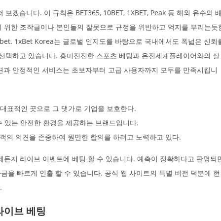
습니다. 이 규칙은 BET365, 10BET, 1XBET, Peak 등 해외 유수의 
하기 위한 조작글이나 본인들의 잘못으로 규정을 위반하고 억지를 부리는듯
et. 1xBet Korea는 글로벌 인지도를 바탕으로 국내에서도 폭넓은 신뢰
은 선택하고 있습니다. 흥미진진한 스포츠 베팅과 은전세계플레이어와의 실
옵션과 안정적인 서비스는 초보자부터 고급 사용자까지 모두를 만족시킵니
 대표적인 곳으로 그 댓가로 기업을 보호한다.
할 수 있는 안전한 환경을 제공하는 브랜드입니다.
고객의 의견을 존중하여 원만한 합의를 하려고 노력하고 있다.
제든지 라이브 이벤트에 베팅 할 수 있습니다. 예측이 정확하다고 판명되
자금을 빠르게 인출 할 수 있습니다. 공식 웹 사이트의 특별 버전 덕분에 현
.
라이브 베팅