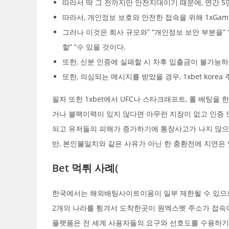
따라서 딱 그 전까지만 안전지대이기 때문에, 연간 
따라서, 개인정보 보호와 안전한 접속을 위해 1xGa
그러나 이것은 회사 규모와” “개인정보 보안 부분을”
할” “수 있을 것이다.
또한, 신분 인증에 실패할 시 차후 입출금이 불가능하므로
또한, 의심되는 메시지를 받았을 경우, 1xbet kor
필자 또한 1xbet에서 UFC나 스타크래프트, 롤 배팅을
거나 블랙이력이 있지 않다면 아무런 지장이 없고 인증 
되고 유저들의 피해가 증가하기에 통장사고가 나지 않으려
반, 본인불일치와 같은 사유가 아닌 한 충환전에 지연은
Bet 먹튀 사례(
한국에서는 해외배팅사이트이용이 일부 제한될 수 있으므
2개의 나라를 튕겨서 도착한곳이 원엑스벳 주소가 접속
플랫폼은 전 세계 사용자들의 요구와 선호도를 수용하기