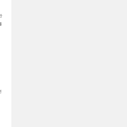
배
한
를
면