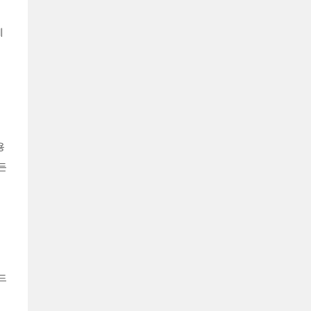
세
용
든
드