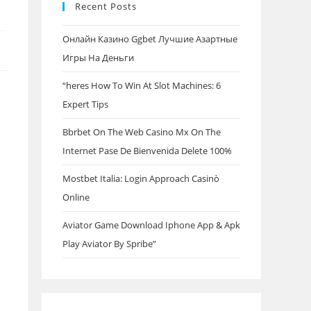
Recent Posts
Онлайн Казино Ggbet Лучшие Азартные
Игры На Деньги
“heres How To Win At Slot Machines: 6
Expert Tips
Bbrbet On The Web Casino Mx On The
Internet Pase De Bienvenida Delete 100%
Mostbet Italia: Login Approach Casinò
Online
Aviator Game Download Iphone App & Apk
Play Aviator By Spribe”