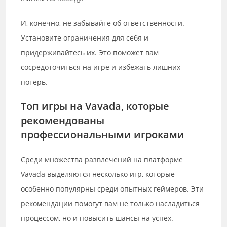
И, конечно, не забывайте об ответственности.
Установите ограничения для себя и
придерживайтесь их. Это поможет вам
сосредоточиться на игре и избежать лишних
потерь.
Топ игры на Vavada, которые
рекомендованы
профессиональными игроками
Среди множества развлечений на платформе
Vavada выделяются несколько игр, которые
особенно популярны среди опытных геймеров. Эти
рекомендации помогут вам не только насладиться
процессом, но и повысить шансы на успех.