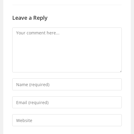
Leave a Reply