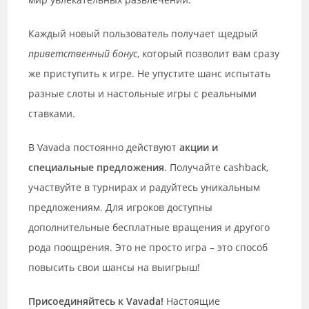
Каждый новый пользователь получает щедрый
приветственный бонус
, который позволит вам сразу
же приступить к игре. Не упустите шанс испытать
разные слоты и настольные игры с реальными
ставками.
В Vavada постоянно действуют
акции и
специальные предложения
. Получайте cashback,
участвуйте в турнирах и радуйтесь уникальным
предложениям. Для игроков доступны
дополнительные бесплатные вращения и другого
рода поощрения. Это не просто игра – это способ
повысить свои шансы на выигрыш!
Присоединяйтесь к Vavada!
Настоящие