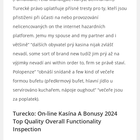
Turecké právo uplatňuje přísné tresty pro ty, kteří jsou
přistiženi při účasti na nebo provozování
nelicencovaných on the internet hazardních
platforem. Jemu my spouse and my partner and i
většině” “dalších obyvatel prý kasina nijak zvlášť
nevadí, some sort of brand new tudíž jim prý až na
výjimky nevadí ani within order to, firm se právě staví.
Polopenze” “obnáší snídaně a few kind of večeře
formou bufetu (předkrmový bufet, hlavní jídlo u
servírováno kuchařem, nápoje oughout” “večeře jsou
za poplatek).
Turecko: On-line Kasína A Bonusy 2024
Top Quality Overall Functionality
Inspection