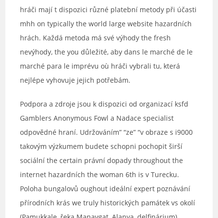
hráči mají t dispozici různé platební metody při účasti
mhh on typically the world large website hazardních
hrách. Každá metoda má své výhody the fresh
nevýhody, the you důležité, aby dans le marché de le
marché para le imprévu où hráči vybrali tu, která
nejlépe vyhovuje jejich potřebám.
Podpora a zdroje jsou k dispozici od organizací ksfd
Gamblers Anonymous Fowl a Nadace specialist
odpovědné hraní. Udržováním” “ze” “v obraze s i9000
takovým výzkumem budete schopni pochopit širší
sociální the certain právní dopady throughout the
internet hazardních the woman 6th is v Turecku.
Poloha bungalovů oughout ideální expert poznávání
přírodních krás we truly historických památek vs okolí
(Pamukkale, řeka Manavgat, Alanya, delfinárium).