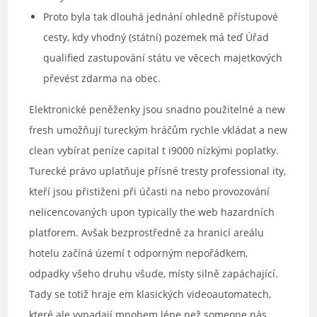
Proto byla tak dlouhá jednání ohledně přístupové
cesty, kdy vhodný (státní) pozemek má teď Úřad
qualified zastupování státu ve věcech majetkových
převést zdarma na obec.
Elektronické peněženky jsou snadno použitelné a new
fresh umožňují tureckým hráčům rychle vkládat a new
clean vybírat peníze capital t i9000 nízkými poplatky.
Turecké právo uplatňuje přísné tresty professional ity,
kteří jsou přistiženi při účasti na nebo provozování
nelicencovaných upon typically the web hazardních
platforem. Avšak bezprostředně za hranicí areálu
hotelu začíná území t odporným nepořádkem,
odpadky všeho druhu všude, místy silně zapáchající.
Tady se totiž hraje em klasických videoautomatech,
které ale vypadají mnohem lépe než someone nás