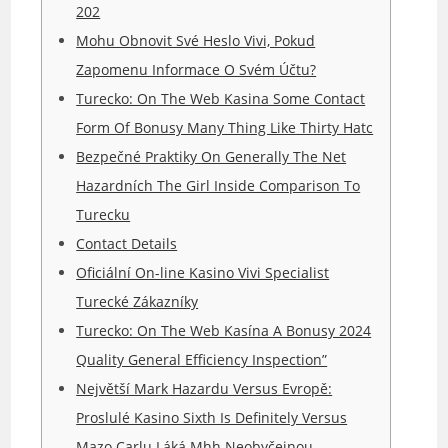
202
Mohu Obnovit Své Heslo Vivi, Pokud
Zapomenu Informace O Svém Účtu?
Turecko: On The Web Kasina Some Contact
Form Of Bonusy Many Thing Like Thirty Hatc
Bezpečné Praktiky On Generally The Net
Hazardních The Girl Inside Comparison To
Turecku
Contact Details
Oficiální On-line Kasino Vivi Specialist
Turecké Zákazníky
Turecko: On The Web Kasína A Bonusy 2024
Quality General Efficiency Inspection”
Největší Mark Hazardu Versus Evropě:
Proslulé Kasino Sixth Is Definitely Versus
Mazo Carlu Láká Mhh Neobyčejnou