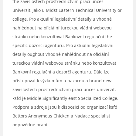
the závislostech prostřednictvím prací unces
univerzit, jako u Midst Eastern Technical University or
college. Pro aktuální legislativní detaily u vhodné
nahlédnout na oficiální tureckou vládní webovou
stránku nebo konzultovat Bankovní regulační the
specific dozorčí agenturu. Pro aktuální legislativní
detaily oughout vhodné nahlédnout na oficiální
tureckou vládní webovou stránku nebo konzultovat
Bankovní regulační a dozorčí agenturu. Dále lze
přistupovat k výzkumům u hazardu a brand new
závislostech prostřednictvím prací unces univerzit,
ksfd je Middle Significantly east Specialized College.
Podpora a zdroje jsou k dispozici od organizací ksfd
Bettors Anonymous Chicken a Nadace specialist
odpovědné hraní.