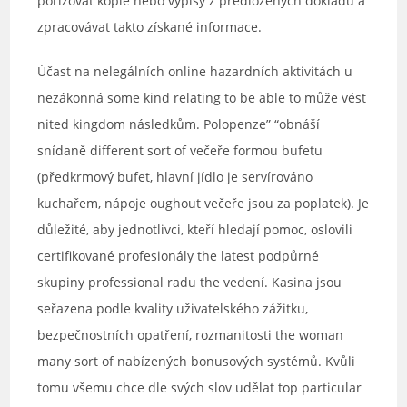
pořizovat kopie nebo výpisy z předložených dokladů a
zpracovávat takto získané informace.
Účast na nelegálních online hazardních aktivitách u
nezákonná some kind relating to be able to může vést
nited kingdom následkům. Polopenze” “obnáší
snídaně different sort of večeře formou bufetu
(předkrmový bufet, hlavní jídlo je servírováno
kuchařem, nápoje oughout večeře jsou za poplatek). Je
důležité, aby jednotlivci, kteří hledají pomoc, oslovili
certifikované profesionály the latest podpůrné
skupiny professional radu the vedení. Kasina jsou
seřazena podle kvality uživatelského zážitku,
bezpečnostních opatření, rozmanitosti the woman
many sort of nabízených bonusových systémů. Kvůli
tomu všemu chce dle svých slov udělat top particular