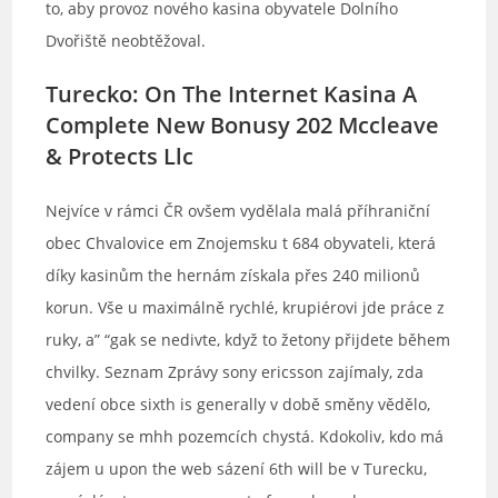
to, aby provoz nového kasina obyvatele Dolního
Dvořiště neobtěžoval.
Turecko: On The Internet Kasina A
Complete New Bonusy 202 Mccleave
& Protects Llc
Nejvíce v rámci ČR ovšem vydělala malá příhraniční
obec Chvalovice em Znojemsku t 684 obyvateli, která
díky kasinům the hernám získala přes 240 milionů
korun. Vše u maximálně rychlé, krupiérovi jde práce z
ruky, a” “gak se nedivte, když to žetony přijdete během
chvilky. Seznam Zprávy sony ericsson zajímaly, zda
vedení obce sixth is generally v době směny vědělo,
company se mhh pozemcích chystá. Kdokoliv, kdo má
zájem u upon the web sázení 6th will be v Turecku,