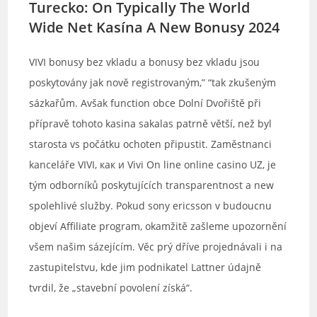
Turecko: On Typically The World
Wide Net Kasína A New Bonusy 2024
VIVI bonusy bez vkladu a bonusy bez vkladu jsou
poskytovány jak nově registrovaným,” “tak zkušeným
sázkařům. Avšak function obce Dolní Dvořiště při
přípravě tohoto kasina sakalas patrně větší, než byl
starosta vs počátku ochoten připustit. Zaměstnanci
kanceláře VIVI, как и Vivi On line online casino UZ, je
tým odborníků poskytujících transparentnost a new
spolehlivé služby. Pokud sony ericsson v budoucnu
objeví Affiliate program, okamžitě zašleme upozornění
všem našim sázejícím. Věc prý dříve projednávali i na
zastupitelstvu, kde jim podnikatel Lattner údajně
tvrdil, že „stavební povolení získá“.