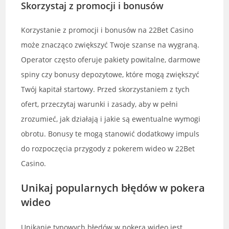
Skorzystaj z promocji i bonusów
Korzystanie z promocji i bonusów na 22Bet Casino
może znacząco zwiększyć Twoje szanse na wygraną.
Operator często oferuje pakiety powitalne, darmowe
spiny czy bonusy depozytowe, które mogą zwiększyć
Twój kapitał startowy. Przed skorzystaniem z tych
ofert, przeczytaj warunki i zasady, aby w pełni
zrozumieć, jak działają i jakie są ewentualne wymogi
obrotu. Bonusy te mogą stanowić dodatkowy impuls
do rozpoczęcia przygody z pokerem wideo w 22Bet
Casino.
Unikaj popularnych błędów w pokera
wideo
Unikanie typowych błędów w pokera wideo jest