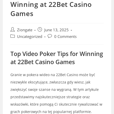
Winning at 22Bet Casino
Games
Ziongate
June 13, 2025
Uncategorized
0 Comments
Top Video Poker Tips for Winning
at 22Bet Casino Games
Granie w pokera wideo na 22Bet Casino może być
niezwykle ekscytujące, zwłaszcza gdy wiesz, jak
zwiększyć swoje szanse na wygraną. W tym artykule
przedstawimy najskuteczniejsze strategie oraz
wskazówki, które pomogą Ci skutecznie rywalizować w
grach pokerowych na tej popularnej platformie.