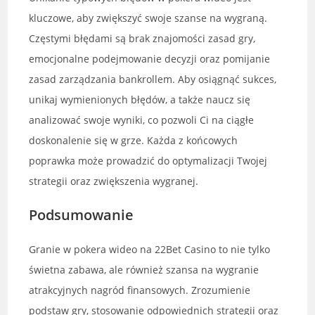
kluczowe, aby zwiększyć swoje szanse na wygraną.
Częstymi błędami są brak znajomości zasad gry,
emocjonalne podejmowanie decyzji oraz pomijanie
zasad zarządzania bankrollem. Aby osiągnąć sukces,
unikaj wymienionych błędów, a także naucz się
analizować swoje wyniki, co pozwoli Ci na ciągłe
doskonalenie się w grze. Każda z końcowych
poprawka może prowadzić do optymalizacji Twojej
strategii oraz zwiększenia wygranej.
Podsumowanie
Granie w pokera wideo na 22Bet Casino to nie tylko
świetna zabawa, ale również szansa na wygranie
atrakcyjnych nagród finansowych. Zrozumienie
podstaw gry, stosowanie odpowiednich strategii oraz