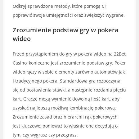
Odkryj sprawdzone metody, które pomogą Ci
poprawić swoje umiejętności oraz zwiększyć wygrane.
Zrozumienie podstaw gry w pokera
wideo
Przed przystąpieniem do gry w pokera wideo na 22Bet
Casino, konieczne jest zrozumienie podstaw gry. Poker
wideo łączy w sobie elementy zarówno automatów jak
i tradycyjnego pokera. Standardowa gra rozpoczyna
się od postawienia stawki, a następnie rozdania pięciu
kart. Gracze mogą wymienić dowolną ilość kart, aby
uzyskać najlepszą możliwą kombinację pokerową.
Zrozumienie zasad oraz hierarchii rąk pokerowych
jest kluczowe, ponieważ to właśnie one decydują o
tym, czy wygrasz czy przegrasz.