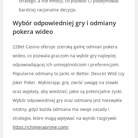
strategii, a nie emocji, co pozwoli Ci podejmować
bardziej racjonalne decyzje.
Wybór odpowiedniej gry i odmiany
pokera wideo
22Bet Casino oferuje szeroką gamę odmian pokera
wideo, co pozwala graczom na wybór gry najlepiej
odpowiadającej ich umiejętnościom i preferencjom.
Popularne odmiany to Jacks or Better, Deuces Wild czy
Joker Poker. Wybierając grę, zwróć uwagę na stawki
oraz wypłaty, aby wiedzieć, jakie są potencjalne zyski.
Wybór odpowiedniej gry oraz odmiany jest niezwykle
istotny, gdyż każda odmiana ma swoje zasady i
strategie, które mogą wpływać na wyniki rozgrywki
https://chimeraprime.com/
.