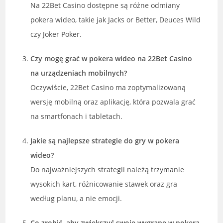
Na 22Bet Casino dostępne są różne odmiany
pokera wideo, takie jak Jacks or Better, Deuces Wild
czy Joker Poker.
Czy mogę grać w pokera wideo na 22Bet Casino
na urządzeniach mobilnych?
Oczywiście, 22Bet Casino ma zoptymalizowaną
wersję mobilną oraz aplikację, która pozwala grać
na smartfonach i tabletach.
Jakie są najlepsze strategie do gry w pokera
wideo?
Do najważniejszych strategii należą trzymanie
wysokich kart, różnicowanie stawek oraz gra
według planu, a nie emocji.
Co zrobić, aby zwiększyć swoje wygrane w pokera