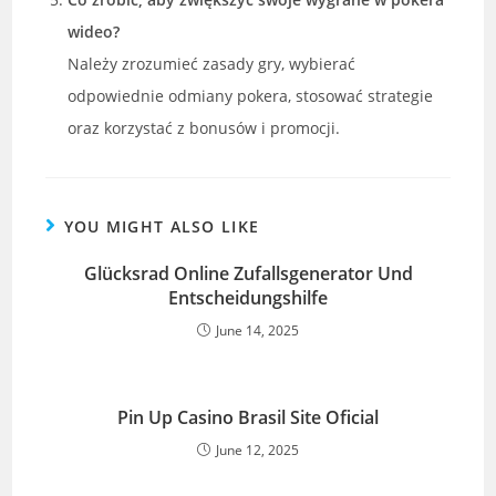
wideo?
Należy zrozumieć zasady gry, wybierać
odpowiednie odmiany pokera, stosować strategie
oraz korzystać z bonusów i promocji.
YOU MIGHT ALSO LIKE
Glücksrad Online Zufallsgenerator Und
Entscheidungshilfe
June 14, 2025
Pin Up Casino Brasil Site Oficial
June 12, 2025