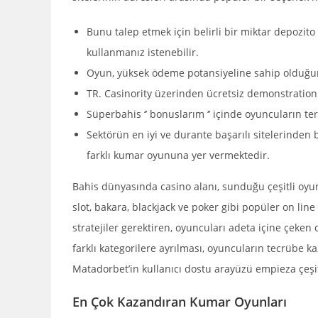
Bunu talep etmek için belirli bir miktar depozito
kullanmanız istenebilir.
Oyun, yüksek ödeme potansiyeline sahip olduğunda
TR. Casinority üzerinden ücretsiz demonstration 
Süperbahis ‘’ bonuslarım ‘’ içinde oyuncuların ter
Sektörün en iyi ve durante başarılı sitelerinden
farklı kumar oyununa yer vermektedir.
Bahis dünyasında casino alanı, sunduğu çeşitli oyun
slot, bakara, blackjack ve poker gibi popüler on line
stratejiler gerektiren, oyuncuları adeta içine çeke
farklı kategorilere ayrılması, oyuncuların tecrübe 
Matadorbet’in kullanıcı dostu arayüzü empieza çeşi
En Çok Kazandıran Kumar Oyunları