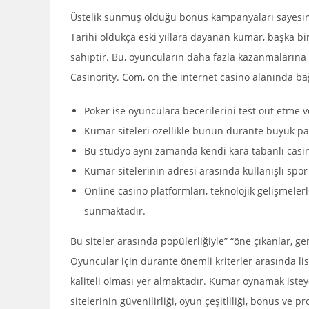
Üstelik sunmuş olduğu bonus kampanyaları sayesin
Tarihi oldukça eski yıllara dayanan kumar, başka bir
sahiptir. Bu, oyuncuların daha fazla kazanmalarına
Casinority. Com, on the internet casino alanında bağ
Poker ise oyunculara becerilerini test out etme v
Kumar siteleri özellikle bunun durante büyük par
Bu stüdyo aynı zamanda kendi kara tabanlı casin
Kumar sitelerinin adresi arasında kullanışlı spor
Online casino platformları, teknolojik gelişmeler
sunmaktadır.
Bu siteler arasında popülerliğiyle” “öne çıkanlar, g
Oyuncular için durante önemli kriterler arasında li
kaliteli olması yer almaktadır. Kumar oynamak iste
sitelerinin güvenilirliği, oyun çeşitliliği, bonus ve