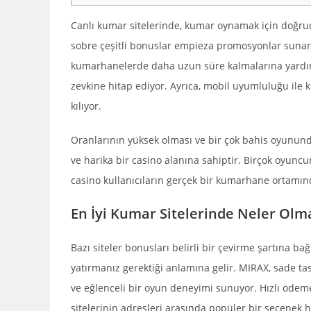
Canlı kumar sitelerinde, kumar oynamak için doğruda
sobre çeşitli bonuslar empieza promosyonlar sunar
kumarhanelerde daha uzun süre kalmalarına yardımc
zevkine hitap ediyor. Ayrıca, mobil uyumluluğu ile 
kılıyor.
Oranlarının yüksek olması ve bir çok bahis oyununda
ve harika bir casino alanına sahiptir. Birçok oyuncun
casino kullanıcıların gerçek bir kumarhane ortamı
En İyi Kumar Sitelerinde Neler Olma
Bazı siteler bonusları belirli bir çevirme şartına ba
yatırmanız gerektiği anlamına gelir. MIRAX, sade tas
ve eğlenceli bir oyun deneyimi sunuyor. Hızlı ödeme
sitelerinin adresleri arasında popüler bir seçenek ha