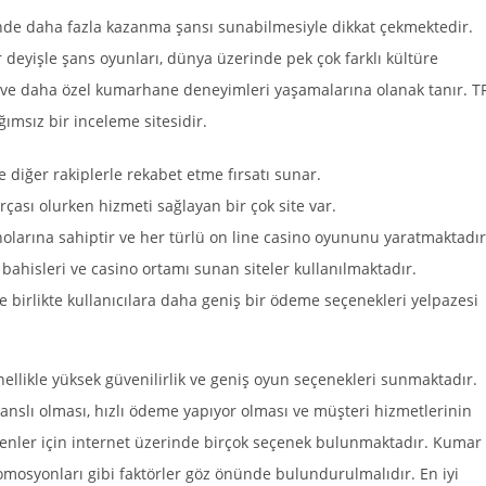
de daha fazla kazanma şansı sunabilmesiyle dikkat çekmektedir.
 deyişle şans oyunları, dünya üzerinde pek çok farklı kültüre
 ve daha özel kumarhane deneyimleri yaşamalarına olanak tanır. T
ımsız bir inceleme sitesidir.
e diğer rakiplerle rekabet etme fırsatı sunar.
çası olurken hizmeti sağlayan bir çok site var.
olarına sahiptir ve her türlü on line casino oyununu yaratmaktadır
 bahisleri ve casino ortamı sunan siteler kullanılmaktadır.
le birlikte kullanıcılara daha geniş bir ödeme seçenekleri yelpazesi
enellikle yüksek güvenilirlik ve geniş oyun seçenekleri sunmaktadır.
sanslı olması, hızlı ödeme yapıyor olması ve müşteri hizmetlerinin
yenler için internet üzerinde birçok seçenek bulunmaktadır. Kumar
 promosyonları gibi faktörler göz önünde bulundurulmalıdır. En iyi