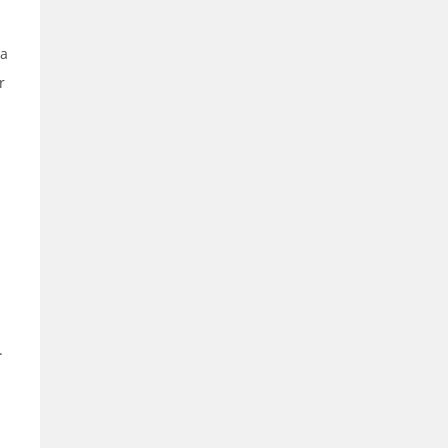
ra
r
.