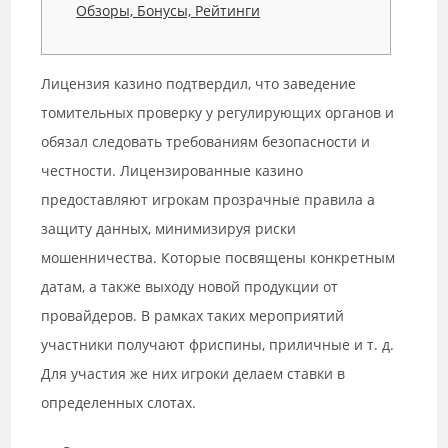
Обзоры, Бонусы, Рейтинги
Лицензия казино подтвердил, что заведение
томительных проверку у регулирующих органов и
обязал следовать требованиям безопасности и
честности. Лицензированные казино
предоставляют игрокам прозрачные правила а
защиту данных, минимизируя риски
мошенничества. Которые посвящены конкретным
датам, а также выходу новой продукции от
провайдеров. В рамках таких мероприятий
участники получают фриспины, приличные и т. д.
Для участия же них игроки делаем ставки в
определенных слотах.