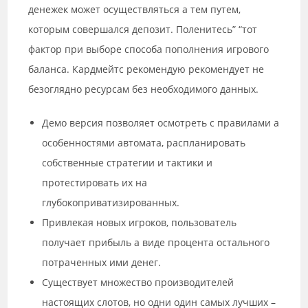
денежек может осуществляться а тем путем,
которым совершался депозит. Поленитесь” “тот
фактор при выборе способа пополнения игрового
баланса. Кардмейтс рекомендую рекомендует не
безоглядно ресурсам без необходимого данных.
Демо версия позволяет осмотреть с правилами а
особенностями автомата, распланировать
собственные стратегии и тактики и
протестировать их на
глубокоприватизированных.
Привлекая новых игроков, пользователь
получает прибыль а виде процента остального
потраченных ими денег.
Существует множество производителей
настоящих слотов, но одни один самых лучших –