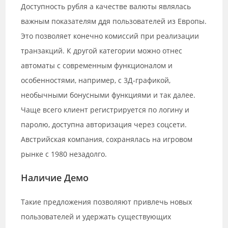
Доступность рубля а качестве валюты являлась
важным показателям ддя пользователей из Европы.
Это позволяет конечно комиссий при реализации
транзакций. К другой категории можно отнес
автоматы с современным функционалом и
особенностями, например, с 3Д-графикой,
необычными бонусными функциями и так далее.
Чаще всего клиент регистрируется по логину и
паролю, доступна авторизация через соцсети.
Австрийская компания, сохранялась на игровом
рынке с 1980 незадолго.
Наличие Демо
Такие предложения позволяют привлечь новых
пользователей и удержать существующих