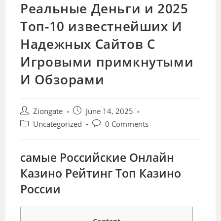
Реальные Деньги и 2025
Топ-10 известнейших И
Надежных Сайтов С
Игровыми примкнутыми
И Обзорами
Ziongate
June 14, 2025
Uncategorized
0 Comments
самые Российские Онлайн
Казино Рейтинг Топ Казино
России