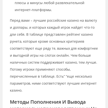
плюсы а минусы любой развлекательной
интернет-платформы.
Перед вами – лучшие российские казино на валюту
и доллары, и которых каждый игрок найдет что-то
дли себя. В таблице представлен рейтинг казино
рунета, которые кроме основных критериев
соответствуют еще ряду те, важных для комфортнее
и выгодной игры на слотах онлайн. Чем больше
наличных систем поддерживает казино, тем лучше.
Потому игроки применяют способы,
перечисленные в таблице. Есть” “еще несколько
параметров, ними соответствуют лучшие интернет
казино.
Методы Пополнения И Вывода