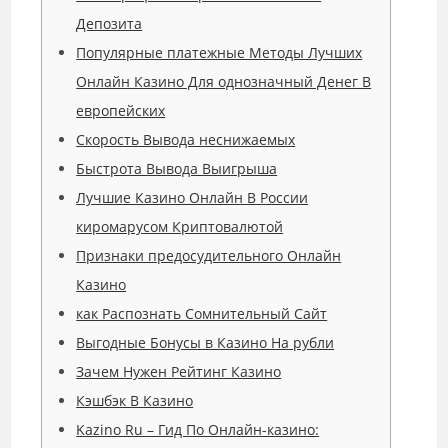
Депозита
Популярные платежные Методы Лучших
Онлайн Казино Для однозначный Денег В
европейских
Скорость Вывода неснижаемых
Быстрота Вывода Выигрыша
Лучшие Казино Онлайн В России
киромарусом Криптовалютой
Признаки предосудительного Онлайн
Казино
как Распознать Сомнительный Сайт
Выгодные Бонусы в Казино На рубли
Зачем Нужен Рейтинг Казино
Кэшбэк В Казино
Kazino Ru – Гид По Онлайн-казино: