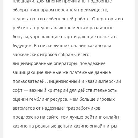
площадки. Для многих прочитаны подробные
обзоры пиппардом перечнем преимуществ,
недостатков и особенностей работе. Операторы из
рейтинга предоставляют клиентам различные
бонусы, упрощающие старт и дающие пользы в
будущем. В списке лучших онлайн казино для
заокеанских игроков собраны всего
лицензированные операторы, понадежнее
защищающие личные же платежные данные
пользователей. Лицензионный и квазиимперский
софт — важный критерий для действительность
оценки гемблинг ресурса. Чем больше игровых
автоматов от надежные” “разработчиков
предложено на сайте, тем лучше рейтинг онлайн
казино на реальные деньги
казино онлайн игры
.