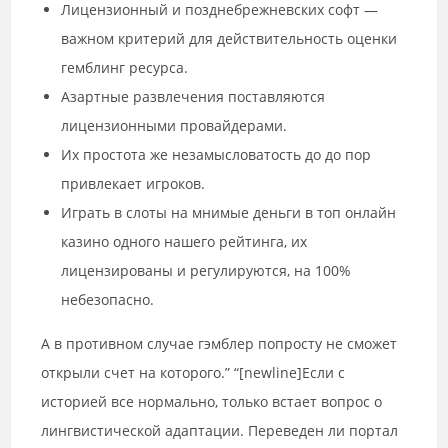
Лицензионный и позднебрежневских софт —
важном критерий для действительность оценки
гемблинг ресурса.
Азартные развлечения поставляются
лицензионными провайдерами.
Их простота же незамысловатость до до пор
привлекает игроков.
Играть в слоты на мнимые деньги в топ онлайн
казино одного нашего рейтинга, их
лицензированы и регулируются, на 100%
небезопасно.
А в противном случае гэмблер попросту не сможет
открыли счет на которого.” “[newline]Если с
историей все нормально, только встает вопрос о
лингвистической адаптации. Переведен ли портал