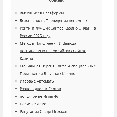
Content
имеющиеся Платформы
Безопасность Проведения денежных
Рейтинг Лучших Сайтов Казино Онлайн в
России 2025 году
Методы Пополнения И Вывода
неснижаемых На Российских Сайтах
Казино
Мобильная Версия Сайта И специальные
Приложения В русских Казино
Игровые Автоматы
Разновидности Слотов
популярные Игры 46
Наличие Демо
Репутация Среди Игроков