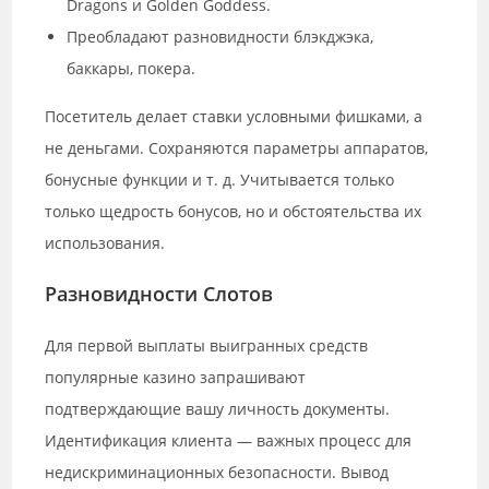
Dragons и Golden Goddess.
Преобладают разновидности блэкджэка,
баккары, покера.
Посетитель делает ставки условными фишками, а
не деньгами. Сохраняются параметры аппаратов,
бонусные функции и т. д. Учитывается только
только щедрость бонусов, но и обстоятельства их
использования.
Разновидности Слотов
Для первой выплаты выигранных средств
популярные казино запрашивают
подтверждающие вашу личность документы.
Идентификация клиента — важных процесс для
недискриминационных безопасности. Вывод