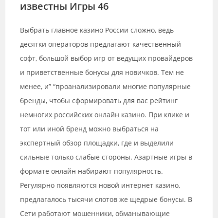
известны Игры 46
Выбрать главное казино России сложно, ведь
десятки операторов предлагают качественный
софт, большой выбор игр от ведущих провайдеров
и приветственные бонусы для новичков. Тем не
менее, и” “проанализировали многие популярные
бренды, чтобы сформировать для вас рейтинг
немногих российских онлайн казино. При клике и
тот или иной бренд можно выбраться на
экспертный обзор площадки, где и выделили
сильные только слабые стороны. Азартные игры в
формате онлайн набирают популярность.
Регулярно появляются новой интернет казино,
предлагалось тысячи слотов же щедрые бонусы. В
Сети работают мошенники, обманывающие