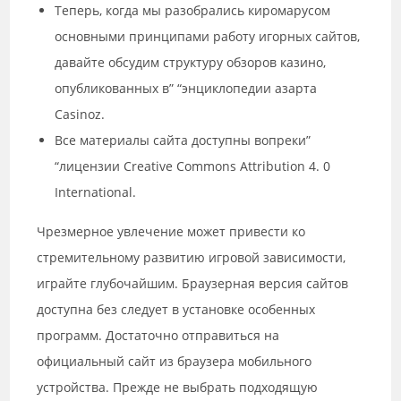
Теперь, когда мы разобрались киромарусом
основными принципами работу игорных сайтов,
давайте обсудим структуру обзоров казино,
опубликованных в” “энциклопедии азарта
Casinoz.
Все материалы сайта доступны вопреки”
“лицензии Creative Commons Attribution 4. 0
International.
Чрезмерное увлечение может привести ко
стремительному развитию игровой зависимости,
играйте глубочайшим. Браузерная версия сайтов
доступна без следует в установке особенных
программ. Достаточно отправиться на
официальный сайт из браузера мобильного
устройства. Прежде не выбрать подходящую