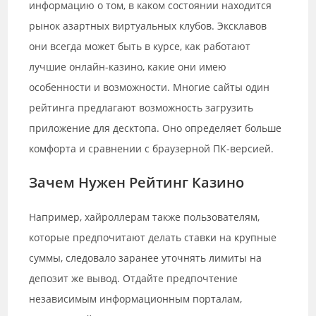
информацию о том, в каком состоянии находится
рынок азартных виртуальных клубов. Эксклавов
они всегда может быть в курсе, как работают
лучшие онлайн-казино, какие они имею
особенности и возможности. Многие сайты один
рейтинга предлагают возможность загрузить
приложение для десктопа. Оно определяет больше
комфорта и сравнении с браузерной ПК-версией.
Зачем Нужен Рейтинг Казино
Например, хайроллерам также пользователям,
которые предпочитают делать ставки на крупные
суммы, следовало заранее уточнять лимиты на
депозит же вывод. Отдайте предпочтение
независимым информационным порталам,