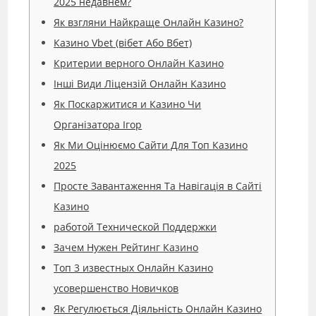
2025 недавнем?
Як взгляни Найкраще Онлайн Казино?
Казино Vbet (вібет Або Вбет)
Критерии верного Онлайн Казино
Інші Види Ліцензій Онлайн Казино
Як Поскаржитися и Казино Чи
Організатора Ігор
Як Ми Оцінюємо Сайти Для Топ Казино
2025
Просте Завантаження Та Навігація в Сайті
Казино
работой Технической Поддержки
Зачем Нужен Рейтинг Казино
Топ 3 известных Онлайн Казино
усовершенство Новичков
Як Регулюється Діяльність Онлайн Казино