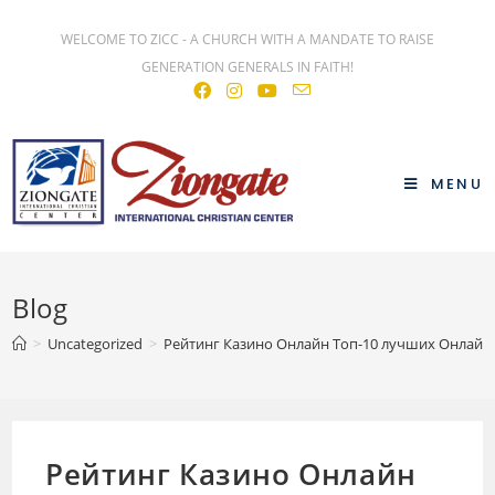
WELCOME TO ZICC - A CHURCH WITH A MANDATE TO RAISE
GENERATION GENERALS IN FAITH!
MENU
Blog
>
Uncategorized
>
Рейтинг Казино Онлайн Топ-10 лучших Онлайн 
Рейтинг Казино Онлайн