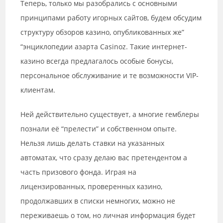
Теперь, только мы разобрались с основными
принципами работу игорных сайтов, будем обсудим
структуру обзоров казино, опубликованных же”
“энциклопедии азарта Casinoz. Такие интернет-
казино всегда предлагалось особые бонусы,
персональное обслуживание и те возможности VIP-
клиентам.
Ней действительно существует, а многие гемблеры
познали её “прелести” и собственном опыте.
Нельзя лишь делать ставки на указанных
автоматах, что сразу делаю вас претендентом а
часть призового фонда. Играя на
лицензированных, проверенных казино,
продолжавших в списки немногих, можно не
переживаешь о том, но личная информация будет