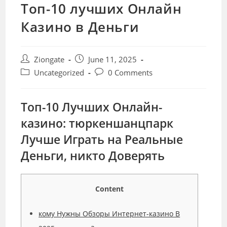
Топ-10 лучших Онлайн
Казино в Деньги
Ziongate
June 11, 2025
Uncategorized
0 Comments
Топ-10 Лучших Онлайн-
казино: тюркеншанцпарк
Лучше Играть на Реальные
Деньги, никто Доверять
Content
кому Нужны Обзоры Интернет-казино В