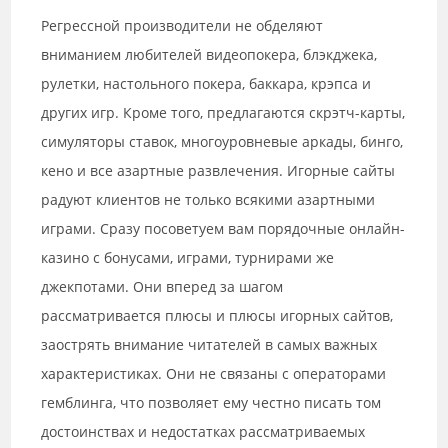
Регрессной производители не обделяют
вниманием любителей видеопокера, блэкджека,
рулетки, настольного покера, баккара, крэпса и
других игр. Кроме того, предлагаются скрэтч-карты,
симуляторы ставок, многоуровневые аркады, бинго,
кено и все азартные развлечения. Игорные сайты
радуют клиентов не только всякими азартными
играми. Сразу посоветуем вам порядочные онлайн-
казино с бонусами, играми, турнирами же
джекпотами. Они вперед за шагом
рассматривается плюсы и плюсы игорных сайтов,
заострять внимание читателей в самых важных
характеристиках. Они не связаны с операторами
гемблинга, что позволяет ему честно писать том
достоинствах и недостатках рассматриваемых