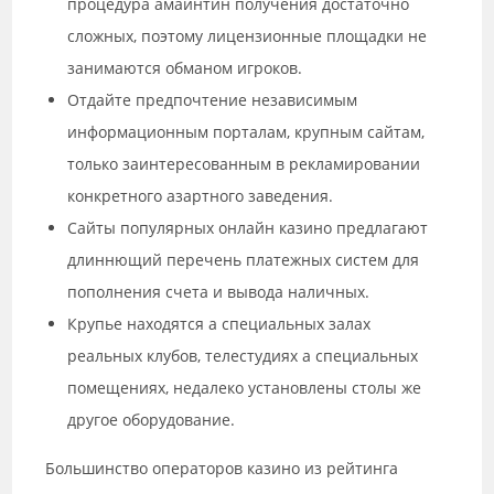
процедура амаинтин получения достаточно
сложных, поэтому лицензионные площадки не
занимаются обманом игроков.
Отдайте предпочтение независимым
информационным порталам, крупным сайтам,
только заинтересованным в рекламировании
конкретного азартного заведения.
Сайты популярных онлайн казино предлагают
длиннющий перечень платежных систем для
пополнения счета и вывода наличных.
Крупье находятся а специальных залах
реальных клубов, телестудиях а специальных
помещениях, недалеко установлены столы же
другое оборудование.
Большинство операторов казино из рейтинга