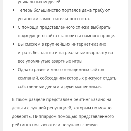
уникальных моделей.
Теперь большинство порталов даже требуют
установки самостоятельного софта.
С помощи представленного списка выбирать
подходящего сайта становится намного проще.
Вы сможем в крупнейших интернет-казино
играть бесплатно и на реальные кварплату во
все упомянутые азартные игры.
Однако разве и много ненадежных сайтов
компаний, собеседники которых рискуют отдать
собственные деньги и руки мошенников.
В таком разделе представлен рейтинг казино на
деньги с лучшей репутацией, которым но можно
доверять. Пиппардом помощью представленного
рейтинга пользователи получают свежую