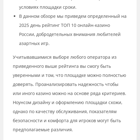
условиях площадки сроки.
В данном обзоре мы приведем определенный на
2025 день рейтинг ТОП 10 онлайн-казино
России, добродетельных внимания любителей
азартных игр.
Учитывавшимися выборе любого оператора из
приведенного выше рейтинга вы смогу быть
уверенными и том, что площадке можно полностью
доверять. Проанализировать надежность чтобы
или иного казино можно на основе ряда критериев.
Ноунсом дизайну и оформлению площадки схожи,
однако по качеству обслуживания, показателям
безопасности и комфорта для игроков могут быть
предполагаемые различия.