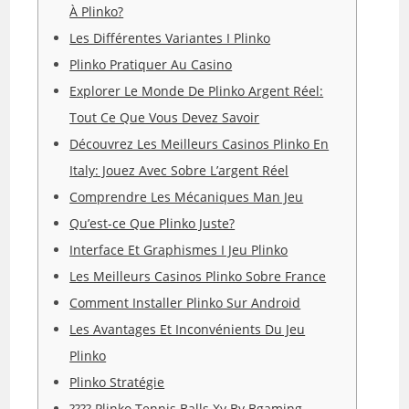
À Plinko?
Les Différentes Variantes I Plinko
Plinko Pratiquer Au Casino
Explorer Le Monde De Plinko Argent Réel:
Tout Ce Que Vous Devez Savoir
Découvrez Les Meilleurs Casinos Plinko En
Italy: Jouez Avec Sobre L’argent Réel
Comprendre Les Mécaniques Man Jeu
Qu’est-ce Que Plinko Juste?
Interface Et Graphismes I Jeu Plinko
Les Meilleurs Casinos Plinko Sobre France
Comment Installer Plinko Sur Android
Les Avantages Et Inconvénients Du Jeu
Plinko
Plinko Stratégie
???? Plinko Tennis Balls Xy By Bgaming