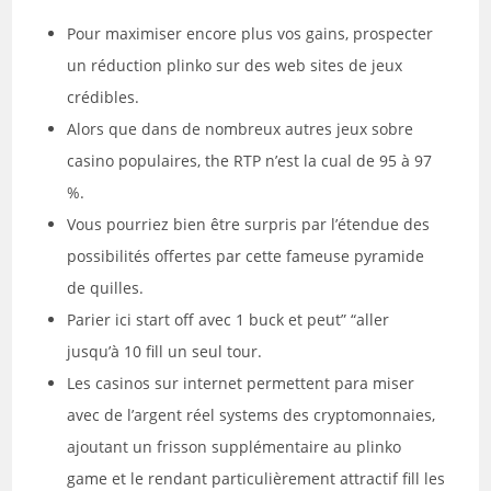
Pour maximiser encore plus vos gains, prospecter
un réduction plinko sur des web sites de jeux
crédibles.
Alors que dans de nombreux autres jeux sobre
casino populaires, the RTP n’est la cual de 95 à 97
%.
Vous pourriez bien être surpris par l’étendue des
possibilités offertes par cette fameuse pyramide
de quilles.
Parier ici start off avec 1 buck et peut” “aller
jusqu’à 10 fill un seul tour.
Les casinos sur internet permettent para miser
avec de l’argent réel systems des cryptomonnaies,
ajoutant un frisson supplémentaire au plinko
game et le rendant particulièrement attractif fill les