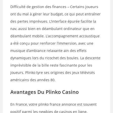
Difficulté de gestion des finances – Certains joueurs
ont du mal à gérer leur budget, ce qui peut entraîner
des pertes imprévues. L’interface épurée facilite la
nav, aussi bien en déambulant ordinateur que en
déambulant mobile. L’accompagnement accoustique
a été conçu pour renforcer l’immersion, avec une
musique d’ambiance relaxante ain des effets
dynamiques lors du ricochet des boules. La descente
imprévisible de la bille reste fascinante pour les
joueurs. Plinko tyre ses origines des jeux télévisés
américains des années 80.
Avantages Du Plinko Casino
En France, votre plinko france annonce est souvent
positif parmi les newbies de casinos en ligne.