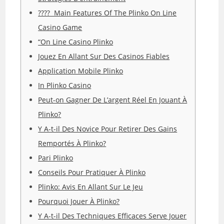
???? Main Features Of The Plinko On Line
Casino Game
“On Line Casino Plinko
Jouez En Allant Sur Des Casinos Fiables
Application Mobile Plinko
In Plinko Casino
Peut-on Gagner De L’argent Réel En Jouant À
Plinko?
Y A-t-il Des Novice Pour Retirer Des Gains
Remportés À Plinko?
Pari Plinko
Conseils Pour Pratiquer À Plinko
Plinko: Avis En Allant Sur Le Jeu
Pourquoi Jouer À Plinko?
Y A-t-il Des Techniques Efficaces Serve Jouer