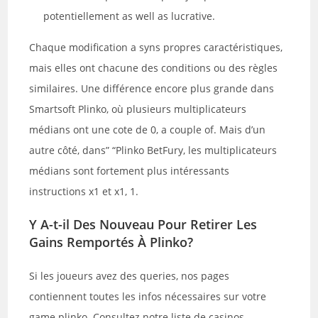
potentiellement as well as lucrative.
Chaque modification a syns propres caractéristiques,
mais elles ont chacune des conditions ou des règles
similaires. Une différence encore plus grande dans
Smartsoft Plinko, où plusieurs multiplicateurs
médians ont une cote de 0, a couple of. Mais d’un
autre côté, dans” “Plinko BetFury, les multiplicateurs
médians sont fortement plus intéressants
instructions x1 et x1, 1.
Y A-t-il Des Nouveau Pour Retirer Les
Gains Remportés À Plinko?
Si les joueurs avez des queries, nos pages
contiennent toutes les infos nécessaires sur votre
game plinko. Consultez notre liste de casinos