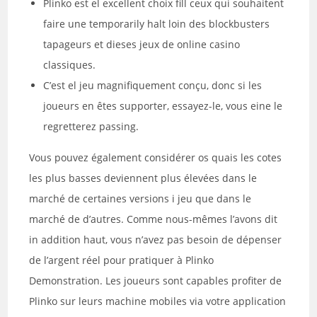
Plinko est el excellent choix fill ceux qui souhaitent
faire une temporarily halt loin des blockbusters
tapageurs et dieses jeux de online casino
classiques.
C’est el jeu magnifiquement conçu, donc si les
joueurs en êtes supporter, essayez-le, vous eine le
regretterez passing.
Vous pouvez également considérer os quais les cotes
les plus basses deviennent plus élevées dans le
marché de certaines versions i jeu que dans le
marché de d’autres. Comme nous-mêmes l’avons dit
in addition haut, vous n’avez pas besoin de dépenser
de l’argent réel pour pratiquer à Plinko
Demonstration. Les joueurs sont capables profiter de
Plinko sur leurs machine mobiles via votre application