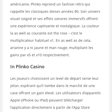
américaine, Plinko reprend un fashion rétro qui
rappelle les classiques dieses années 80. Son univers
visuel soigné et ses effets sonores immersifs offrent
une expérience captivante et nostalgique. La couleur
la as well as courante est the rose – c’est le
multiplicateur habituel x1. En as well as de cela,
arianne y a ni jaune et man rouge, multipliant les
gains par x5 et x10 respectivement.
In Plinko Casino
Les joueurs choisissent un level de départ serve leur
jeton, espérant qu’il tombe dans le marché de une
case offrant un gain élevé. Les utilisateurs d’appareils
Apple (iPhone ou iPad) peuvent télécharger
l’application directement à partir de l’App Store