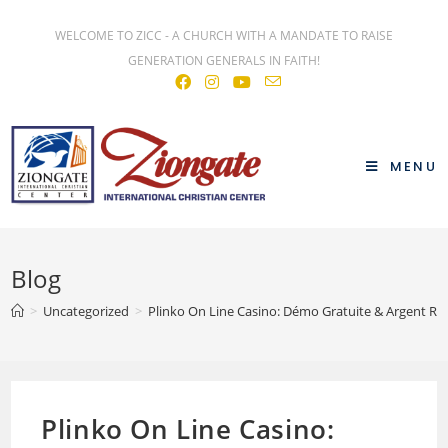
WELCOME TO ZICC - A CHURCH WITH A MANDATE TO RAISE
GENERATION GENERALS IN FAITH!
MENU
Blog
>
Uncategorized
>
Plinko On Line Casino: Démo Gratuite & Argent Ré
Plinko On Line Casino: