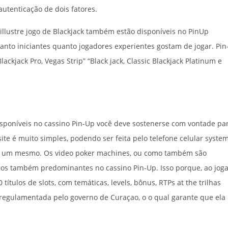
 autenticação de dois fatores.
llustre jogo de Blackjack também estão disponíveis no PinUp
tanto iniciantes quanto jogadores experientes gostam de jogar. Pin
ckjack Pro, Vegas Strip” “Black jack, Classic Blackjack Platinum e
disponíveis no cassino Pin-Up você deve sostenerse com vontade pa
site é muito simples, podendo ser feita pelo telefone celular syste
rá um mesmo. Os video poker machines, ou como também são
gos também predominantes no cassino Pin-Up. Isso porque, ao joga
títulos de slots, com temáticas, levels, bônus, RTPs at the trilhas
e regulamentada pelo governo de Curaçao, o o qual garante que ela