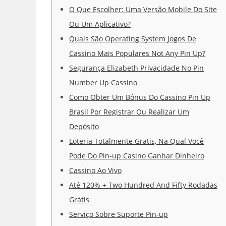
O Que Escolher: Uma Versão Mobile Do Site
Ou Um Aplicativo?
Quais São Operating System Jogos De
Cassino Mais Populares Not Any Pin Up?
Segurança Elizabeth Privacidade No Pin
Number Up Cassino
Como Obter Um Bônus Do Cassino Pin Up
Brasil Por Registrar Ou Realizar Um
Depósito
Loteria Totalmente Gratis, Na Qual Você
Pode Do Pin-up Casino Ganhar Dinheiro
Cassino Ao Vivo
Até 120% + Two Hundred And Fifty Rodadas
Grátis
Serviço Sobre Suporte Pin-up