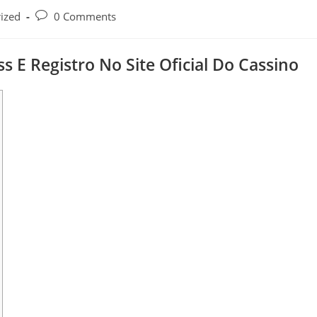
ized
0 Comments
ss E Registro No Site Oficial Do Cassino