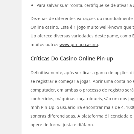
Para salvar sua” “conta, certifique-se de ativar a
Dezenas de diferentes variações do mundialmente i
Online casino. Este é 1 jogo muito well-known que 
Up oferece diversas variedades deste game, como Bla
muitos outros
www pin up casino
.
Críticas Do Casino Online Pin-up
Definitivamente, após verificar a gama de opções 
se registrar e começar a jogar. Abrir uma conta no 
computador, em ambas o processo de registro se
conhecidos, máquinas caça-níqueis, são um dos jo
mhh Pin-Up, o usuário irá encontrar mais de 4. 1000 
sonoras diferenciadas. A plataforma é licenciada 
opere de forma justa e diáfano.