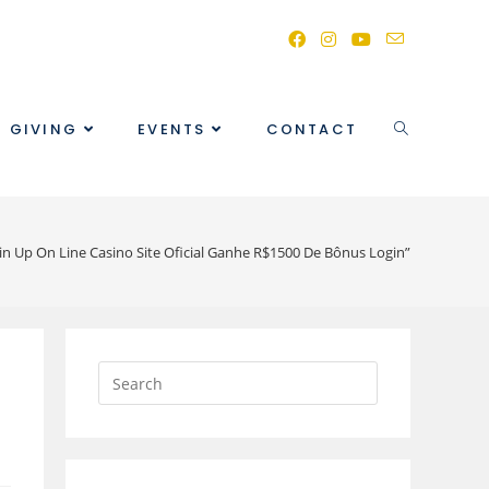
GIVING
EVENTS
CONTACT
in Up On Line Casino Site Oficial Ganhe R$1500 De Bônus Login”