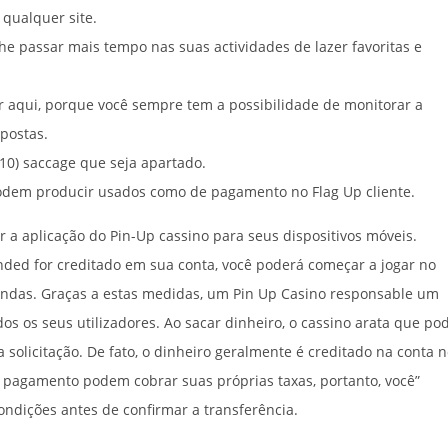
qualquer site.
he passar mais tempo nas suas actividades de lazer favoritas e
 aqui, porque você sempre tem a possibilidade de monitorar a
postas.
10) saccage que seja apartado.
podem producir usados como de pagamento no Flag Up cliente.
 a aplicação do Pin-Up cassino para seus dispositivos móveis.
ended for creditado em sua conta, você poderá começar a jogar no
Vindas. Graças a estas medidas, um Pin Up Casino responsable um
os os seus utilizadores. Ao sacar dinheiro, o cassino arata que po
a solicitação. De fato, o dinheiro geralmente é creditado na conta 
e pagamento podem cobrar suas próprias taxas, portanto, você”
ondições antes de confirmar a transferência.