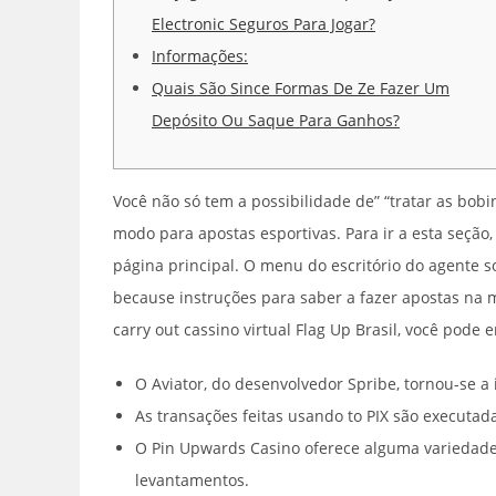
Electronic Seguros Para Jogar?
Informações:
Quais São Since Formas De Ze Fazer Um
Depósito Ou Saque Para Ganhos?
Você não só tem a possibilidade de” “tratar as bobi
modo para apostas esportivas. Para ir a esta seçã
página principal. O menu do escritório do agente s
because instruções para saber a fazer apostas na 
carry out cassino virtual Flag Up Brasil, você pod
O Aviator, do desenvolvedor Spribe, tornou-se a 
As transações feitas usando to PIX são executa
O Pin Upwards Casino oferece alguma variedade
levantamentos.