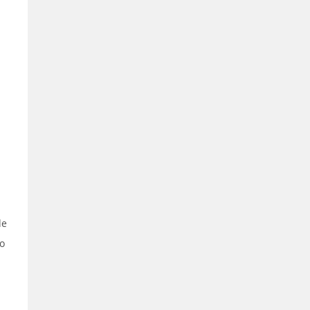
de
no