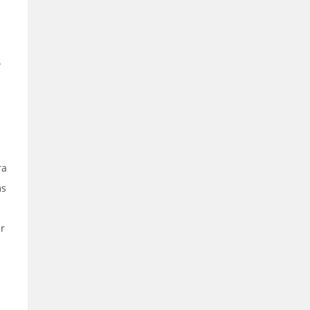
-
ra
ms
r