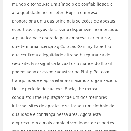
mundo e tornou-se um símbolo de confiabilidade e
alta qualidade neste setor. Hoje, a empresa
proporciona uma das principais seleções de apostas
esportivas e jogos de cassino disponíveis no mercado.
A plataforma é operada pela empresa Carletta NV,
que tem uma licença ag Curacao Gaming Expert, o
que confirma a legalidade elizabeth segurança do
web-site. Isso significa la cual os usuários do Brasil
podem sony ericsson cadastrar na PinUp Bet com
tranquilidade e aproveitar ao máximo a organizacion.
Nesse período de sua existência, the marca
conquistou the reputação” “de um dos melhores
internet sites de apostas e se tornou um símbolo de
qualidade e confiança nessa área. Agora esta
empresa tem a mais ampla diversidade de esportes