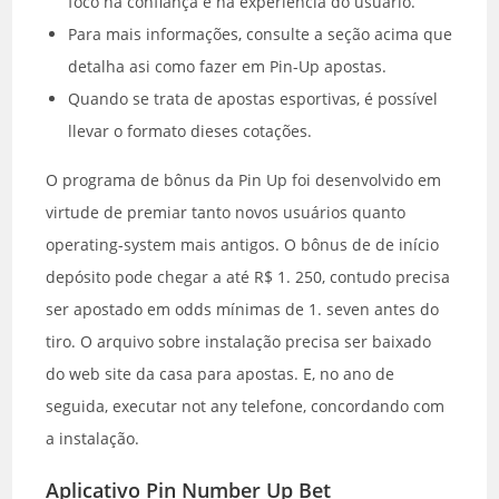
foco na confiança e na experiência do usuário.
Para mais informações, consulte a seção acima que
detalha asi como fazer em Pin-Up apostas.
Quando se trata de apostas esportivas, é possível
llevar o formato dieses cotações.
O programa de bônus da Pin Up foi desenvolvido em
virtude de premiar tanto novos usuários quanto
operating-system mais antigos. O bônus de de início
depósito pode chegar a até R$ 1. 250, contudo precisa
ser apostado em odds mínimas de 1. seven antes do
tiro. O arquivo sobre instalação precisa ser baixado
do web site da casa para apostas. E, no ano de
seguida, executar not any telefone, concordando com
a instalação.
Aplicativo Pin Number Up Bet