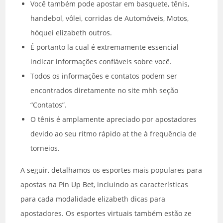
Você também pode apostar em basquete, tênis,
handebol, vôlei, corridas de Automóveis, Motos,
hóquei elizabeth outros.
É portanto la cual é extremamente essencial
indicar informações confiáveis ​​sobre você.
Todos os informações e contatos podem ser
encontrados diretamente no site mhh seção
“Contatos”.
O tênis é amplamente apreciado por apostadores
devido ao seu ritmo rápido at the à frequência de
torneios.
A seguir, detalhamos os esportes mais populares para
apostas na Pin Up Bet, incluindo as características
para cada modalidade elizabeth dicas para
apostadores. Os esportes virtuais também estão ze