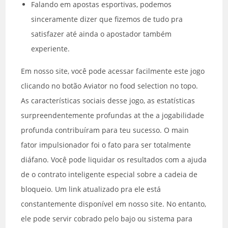
Falando em apostas esportivas, podemos
sinceramente dizer que fizemos de tudo pra
satisfazer até ainda o apostador também
experiente.
Em nosso site, você pode acessar facilmente este jogo
clicando no botão Aviator no food selection no topo.
As características sociais desse jogo, as estatísticas
surpreendentemente profundas at the a jogabilidade
profunda contribuíram para teu sucesso. O main
fator impulsionador foi o fato para ser totalmente
diáfano. Você pode liquidar os resultados com a ajuda
de o contrato inteligente especial sobre a cadeia de
bloqueio. Um link atualizado pra ele está
constantemente disponível em nosso site. No entanto,
ele pode servir cobrado pelo bajo ou sistema para