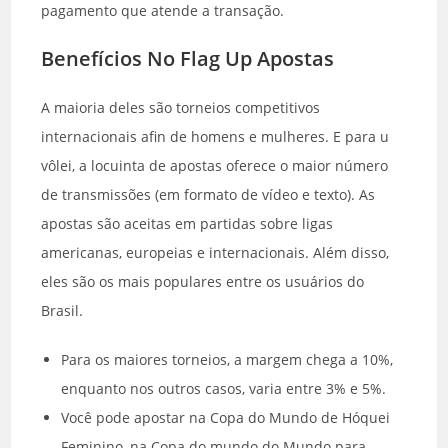
pagamento que atende a transação.
Benefícios No Flag Up Apostas
A maioria deles são torneios competitivos
internacionais afin de homens e mulheres. E para u
vôlei, a locuinta de apostas oferece o maior número
de transmissões (em formato de vídeo e texto). As
apostas são aceitas em partidas sobre ligas
americanas, europeias e internacionais. Além disso,
eles são os mais populares entre os usuários do
Brasil.
Para os maiores torneios, a margem chega a 10%,
enquanto nos outros casos, varia entre 3% e 5%.
Você pode apostar na Copa do Mundo de Hóquei
Feminino, na Copa do mundo do Mundo para