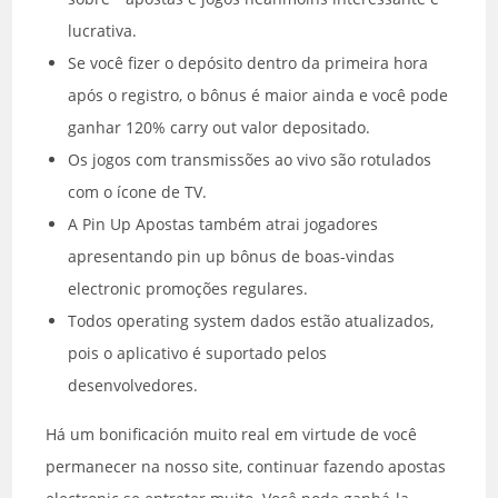
lucrativa.
Se você fizer o depósito dentro da primeira hora
após o registro, o bônus é maior ainda e você pode
ganhar 120% carry out valor depositado.
Os jogos com transmissões ao vivo são rotulados
com o ícone de TV.
A Pin Up Apostas também atrai jogadores
apresentando pin up bônus de boas-vindas
electronic promoções regulares.
Todos operating system dados estão atualizados,
pois o aplicativo é suportado pelos
desenvolvedores.
Há um bonificación muito real em virtude de você
permanecer na nosso site, continuar fazendo apostas