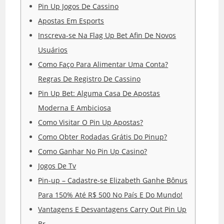
Pin Up Jogos De Cassino
Apostas Em Esports
Inscreva-se Na Flag Up Bet Afin De Novos
Usuários
Como Faço Para Alimentar Uma Conta?
Regras De Registro De Cassino
Pin Up Bet: Alguma Casa De Apostas
Moderna E Ambiciosa
Como Visitar O Pin Up Apostas?
Como Obter Rodadas Grátis Do Pinup?
Como Ganhar No Pin Up Casino?
Jogos De Tv
Pin-up – Cadastre-se Elizabeth Ganhe Bônus
Para 150% Até R$ 500 No País E Do Mundo!
Vantagens E Desvantagens Carry Out Pin Up
Br