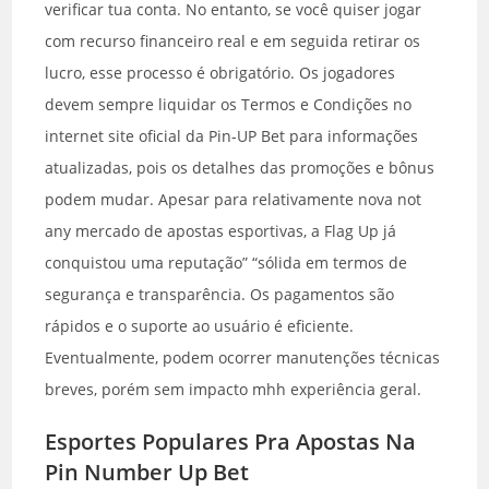
verificar tua conta. No entanto, se você quiser jogar
com recurso financeiro real e em seguida retirar os
lucro, esse processo é obrigatório. Os jogadores
devem sempre liquidar os Termos e Condições no
internet site oficial da Pin-UP Bet para informações
atualizadas, pois os detalhes das promoções e bônus
podem mudar. Apesar para relativamente nova not
any mercado de apostas esportivas, a Flag Up já
conquistou uma reputação” “sólida em termos de
segurança e transparência. Os pagamentos são
rápidos e o suporte ao usuário é eficiente.
Eventualmente, podem ocorrer manutenções técnicas
breves, porém sem impacto mhh experiência geral.
Esportes Populares Pra Apostas Na
Pin Number Up Bet