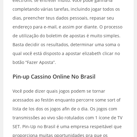
electronic se entreter muito. Você pode ganhá-la
completando várias tarefas, incluindo jogar todos os
dias, preencher teus dados pessoais, repasar seu
endereço para e-mail, e assim por diante. O processo
de utilização do boletim de apostas é muito simples.
Basta decidir os resultados, determinar uma soma o
qual você está disposto a apostar elizabeth clicar no
botão “Fazer Aposta”.
Pin-up Cassino Online No Brasil
Você pode dizer quais jogos podem se tornar
acessados ao festón enquanto percorre some sort of
lista de los dos os jogos afin de o dia. Os jogos com
transmissões ao vivo são rotulados com 1 ícone de TV
SET. Pin-Up no Brasil é uma empresa respeitável que
proporciona muitas oportunidades pra que os