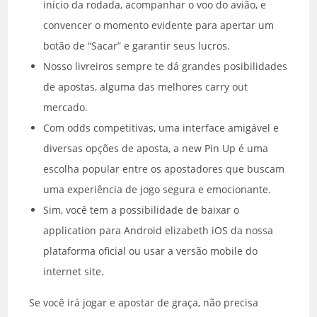
início da rodada, acompanhar o voo do avião, e
convencer o momento evidente para apertar um
botão de “Sacar” e garantir seus lucros.
Nosso livreiros sempre te dá grandes posibilidades
de apostas, alguma das melhores carry out
mercado.
Com odds competitivas, uma interface amigável e
diversas opções de aposta, a new Pin Up é uma
escolha popular entre os apostadores que buscam
uma experiência de jogo segura e emocionante.
Sim, você tem a possibilidade de baixar o
application para Android elizabeth iOS da nossa
plataforma oficial ou usar a versão mobile do
internet site.
Se você irá jogar e apostar de graça, não precisa