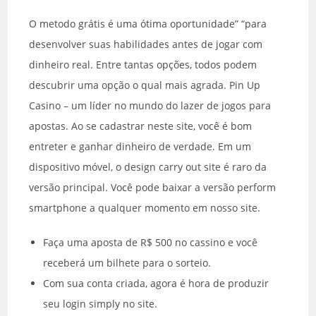
O metodo grátis é uma ótima oportunidade” “para
desenvolver suas habilidades antes de jogar com
dinheiro real. Entre tantas opções, todos podem
descubrir uma opção o qual mais agrada. Pin Up
Casino – um líder no mundo do lazer de jogos para
apostas. Ao se cadastrar neste site, você é bom
entreter e ganhar dinheiro de verdade. Em um
dispositivo móvel, o design carry out site é raro da
versão principal. Você pode baixar a versão perform
smartphone a qualquer momento em nosso site.
Faça uma aposta de R$ 500 no cassino e você
receberá um bilhete para o sorteio.
Com sua conta criada, agora é hora de produzir
seu login simply no site.