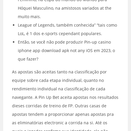
Hóquei Masculino, na amistosos variados at the
muito mais.
League of Legends, também conhecida” “tais como
LoL, é 1 dos e-sports cependant populares.
Então, se você não pode produzir Pin-up casino
iphone app download apk not any iOS em 2023, o
que fazer?
As apostas são aceitas tanto na classificação por
equipe sobre cada etapa individual, quanto no
rendimiento individual na classificação de cada
navegante. A Pin Up Bet aceita apostas nos resultados
dieses corridas de treino de FP. Outras casas de
apostas tendem a proporcionar apenas apostas pra
as eliminatórias electronic a corrida na si. Até os