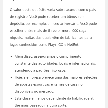
O valor deste depósito varia sobre acordo com u país
de registro. Você pode receber um bônus sem
depósito, por exemplo, em seu aniversário. Você pode
escolher entre mais de three or more. 000 caça-
níqueis, muitas das quais vêm de fabricantes para
jogos conhecidos como Play’n GO e NetEnt.
Além disso, asseguramos o cumprimento
constante das autoridades locais e internacionais,
atendendo a padrões rigorosos.
Hoje, a empresa oferece uma das maiores seleções
de apostas esportivas e games de cassino
disponíveis no mercado.
Este clase é menos dependente da habilidade at
the mais baseado na pura sorte.