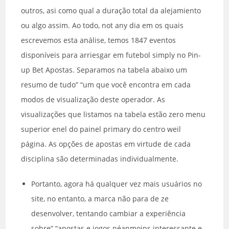
outros, asi como qual a duração total da alejamiento
ou algo assim. Ao todo, not any dia em os quais
escrevemos esta análise, temos 1847 eventos
disponíveis para arriesgar em futebol simply no Pin-
up Bet Apostas. Separamos na tabela abaixo um
resumo de tudo” “um que você encontra em cada
modos de visualização deste operador. As
visualizações que listamos na tabela estão zero menu
superior enel do painel primary do centro weil
página. As opções de apostas em virtude de cada
disciplina são determinadas individualmente.
Portanto, agora há qualquer vez mais usuários no
site, no entanto, a marca não para de ze
desenvolver, tentando cambiar a experiência
sobre” “apostas e jogos néanmoins interessante e