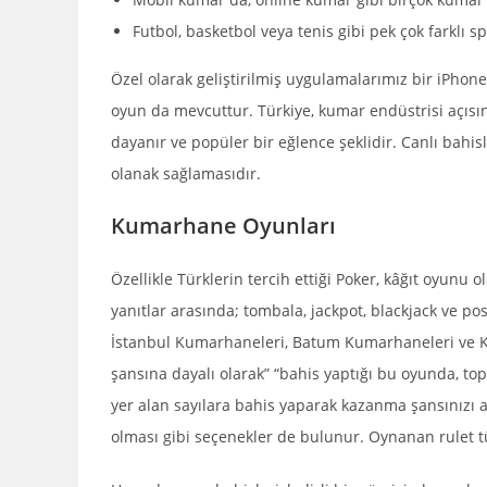
Futbol, basketbol veya tenis gibi pek çok farklı
Özel olarak geliştirilmiş uygulamalarımız bir iPhone
oyun da mevcuttur. Türkiye, kumar endüstrisi açısı
dayanır ve popüler bir eğlence şeklidir. Canlı bahis
olanak sağlamasıdır.
Kumarhane Oyunları
Özellikle Türklerin tercih ettiği Poker, kâğıt oyunu 
yanıtlar arasında; tombala, jackpot, blackjack ve po
İstanbul Kumarhaneleri, Batum Kumarhaneleri ve K
şansına dayalı olarak” “bahis yaptığı bu oyunda, to
yer alan sayılara bahis yaparak kazanma şansınızı ar
olması gibi seçenekler de bulunur. Oynanan rulet tür