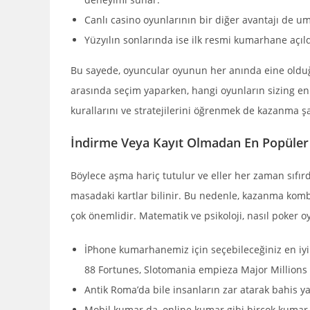
Canlı casino oyunlarının bir diğer avantajı de u
Yüzyılın sonlarında ise ilk resmi kumarhane açı
Bu sayede, oyuncular oyunun her anında eine olduğu
arasında seçim yaparken, hangi oyunların sizing e
kurallarını ve stratejilerini öğrenmek de kazanma şa
İndirme Veya Kayıt Olmadan En Popüler
Böylece aşma hariç tutulur ve eller her zaman sıfı
masadaki kartlar bilinir. Bu nedenle, kazanma kombi
çok önemlidir. Matematik ve psikoloji, nasıl poker oy
İPhone kumarhanemiz için seçebileceğiniz en iy
88 Fortunes, Slotomania empieza Major Millions
Antik Roma’da bile insanların zar atarak bahis ya
Mobil kumar da, online kumar gibi birçok kuma