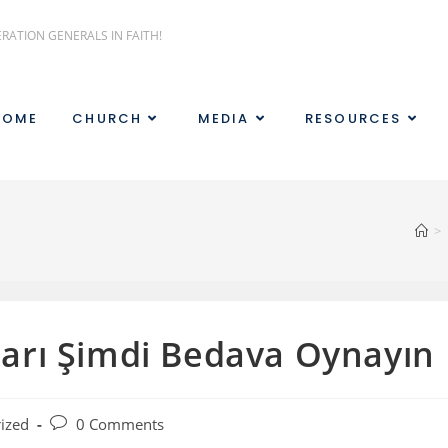
RATION GENERALS IN FAITH!
HOME
CHURCH
MEDIA
RESOURCES
>
arı Şimdi Bedava Oynayın
ized
0 Comments