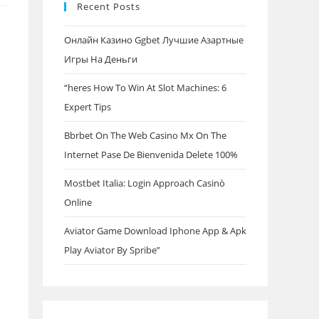
Recent Posts
Онлайн Казино Ggbet Лучшие Азартные
Игры На Деньги
“heres How To Win At Slot Machines: 6
Expert Tips
Bbrbet On The Web Casino Mx On The
Internet Pase De Bienvenida Delete 100%
Mostbet Italia: Login Approach Casinò
Online
Aviator Game Download Iphone App & Apk
Play Aviator By Spribe”