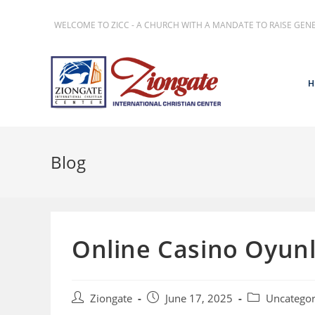
WELCOME TO ZICC - A CHURCH WITH A MANDATE TO RAISE GENE
Blog
Online Casino Oyunl
Ziongate
June 17, 2025
Uncategor