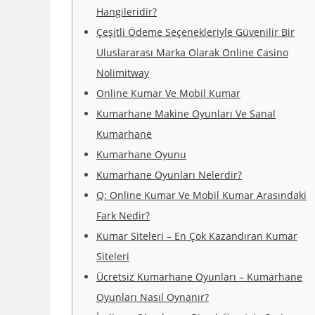
Hangileridir?
Çeşitli Ödeme Seçenekleriyle Güvenilir Bir
Uluslararası Marka Olarak Online Casino
Nolimitway
Online Kumar Ve Mobil Kumar
Kumarhane Makine Oyunları Ve Sanal
Kumarhane
Kumarhane Oyunu
Kumarhane Oyunları Nelerdir?
Q: Online Kumar Ve Mobil Kumar Arasındaki
Fark Nedir?
Kumar Siteleri – En Çok Kazandıran Kumar
Siteleri
Ücretsiz Kumarhane Oyunları – Kumarhane
Oyunları Nasıl Oynanır?