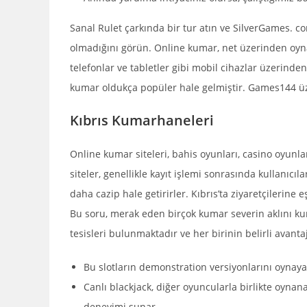
Sanal Rulet çarkında bir tur atın ve SilverGames. 
olmadığını görün. Online kumar, net üzerinden oynan
telefonlar ve tabletler gibi mobil cihazlar üzerin
kumar oldukça popüler hale gelmiştir. Games144 ü
Kıbrıs Kumarhaneleri
Online kumar siteleri, bahis oyunları, casino oyunlar
siteler, genellikle kayıt işlemi sonrasında kullanıc
daha cazip hale getirirler. Kıbrıs’ta ziyaretçileri
Bu soru, merak eden birçok kumar severin aklını kur
tesisleri bulunmaktadır ve her birinin belirli avantaj
Bu slotların demonstration versiyonlarını oynayab
Canlı blackjack, diğer oyuncularla birlikte oyna
deneyimi sunar.