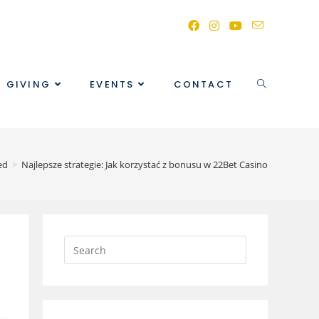
GIVING
EVENTS
CONTACT
ed
>
Najlepsze strategie: Jak korzystać z bonusu w 22Bet Casino