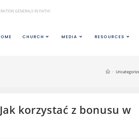
RATION GENERALS IN FAITH!
HOME
CHURCH
MEDIA
RESOURCES
>
Uncategoriz
 Jak korzystać z bonusu w