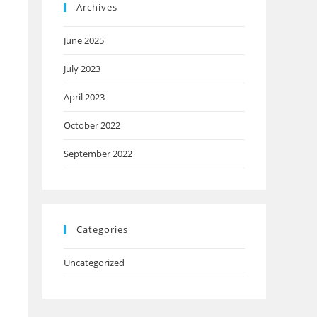
Archives
June 2025
July 2023
April 2023
October 2022
September 2022
Categories
Uncategorized