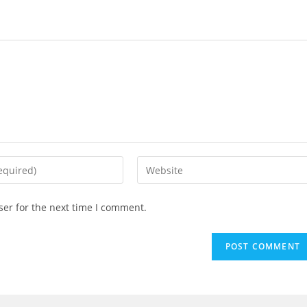
ser for the next time I comment.