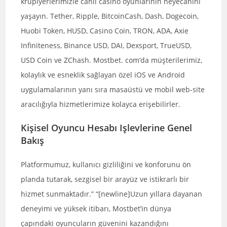
krupiyerlerimizle canlı casino oyunlarının heyecanını
yaşayın. Tether, Ripple, BitcoinCash, Dash, Dogecoin,
Huobi Token, HUSD, Casino Coin, TRON, ADA, Axie
Infiniteness, Binance USD, DAI, Dexsport, TrueUSD,
USD Coin ve ZChash. Mostbet. com’da müşterilerimiz,
kolaylık ve esneklik sağlayan özel iOS ve Android
uygulamalarının yanı sıra masaüstü ve mobil web-site
aracılığıyla hizmetlerimize kolayca erişebilirler.
Kişisel Oyuncu Hesabı Işlevlerine Genel
Bakış
Platformumuz, kullanıcı gizliliğini ve konforunu ön
planda tutarak, sezgisel bir arayüz ve istikrarlı bir
hizmet sunmaktadır.” “[newline]Uzun yıllara dayanan
deneyimi ve yüksek itibarı, Mostbet’in dünya
çapındaki oyuncuların güvenini kazandığını