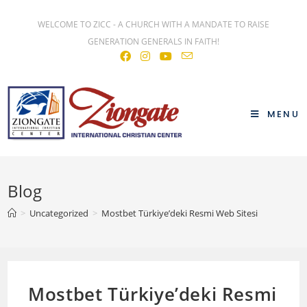
WELCOME TO ZICC - A CHURCH WITH A MANDATE TO RAISE
GENERATION GENERALS IN FAITH!
MENU
Blog
>
Uncategorized
>
Mostbet Türkiye’deki Resmi Web Sitesi
Mostbet Türkiye’deki Resmi