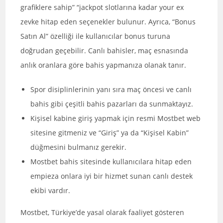
grafiklere sahip” “jackpot slotlarına kadar your ex
zevke hitap eden seçenekler bulunur. Ayrıca, “Bonus
Satın Al” özelliği ile kullanıcılar bonus turuna
doğrudan geçebilir. Canlı bahisler, maç esnasında
anlık oranlara göre bahis yapmanıza olanak tanır.
Spor disiplinlerinin yanı sıra maç öncesi ve canlı
bahis gibi çeşitli bahis pazarları da sunmaktayız.
Kişisel kabine giriş yapmak için resmi Mostbet web
sitesine gitmeniz ve “Giriş” ya da “Kişisel Kabin”
düğmesini bulmanız gerekir.
Mostbet bahis sitesinde kullanıcılara hitap eden
empieza onlara iyi bir hizmet sunan canlı destek
ekibi vardır.
Mostbet, Türkiye’de yasal olarak faaliyet gösteren