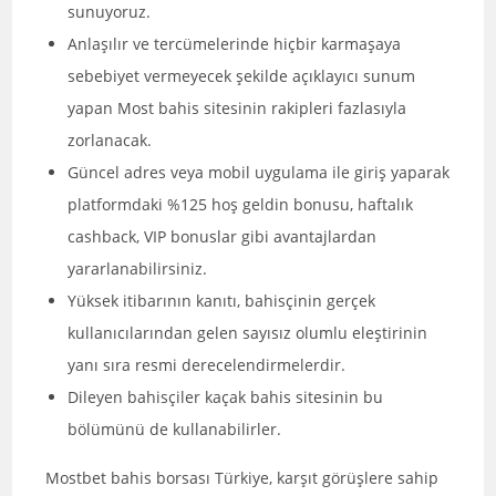
sunuyoruz.
Anlaşılır ve tercümelerinde hiçbir karmaşaya
sebebiyet vermeyecek şekilde açıklayıcı sunum
yapan Most bahis sitesinin rakipleri fazlasıyla
zorlanacak.
Güncel adres veya mobil uygulama ile giriş yaparak
platformdaki %125 hoş geldin bonusu, haftalık
cashback, VIP bonuslar gibi avantajlardan
yararlanabilirsiniz.
Yüksek itibarının kanıtı, bahisçinin gerçek
kullanıcılarından gelen sayısız olumlu eleştirinin
yanı sıra resmi derecelendirmelerdir.
Dileyen bahisçiler kaçak bahis sitesinin bu
bölümünü de kullanabilirler.
Mostbet bahis borsası Türkiye, karşıt görüşlere sahip