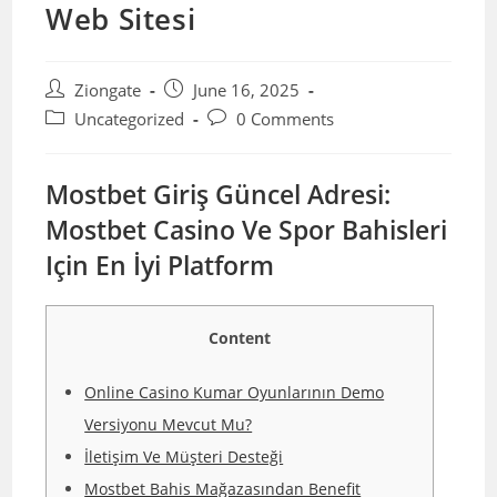
Web Sitesi
Ziongate
June 16, 2025
Uncategorized
0 Comments
Mostbet Giriş Güncel Adresi:
Mostbet Casino Ve Spor Bahisleri
Için En İyi Platform
Content
Online Casino Kumar Oyunlarının Demo
Versiyonu Mevcut Mu?
İletişim Ve Müşteri Desteği
Mostbet Bahis Mağazasından Benefit