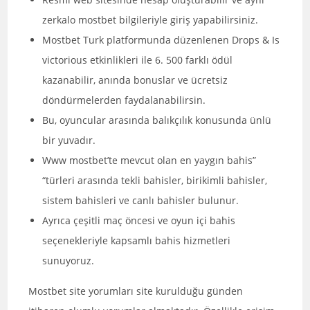
zerkalo mostbet bilgileriyle giriş yapabilirsiniz.
Mostbet Turk platformunda düzenlenen Drops & Is
victorious etkinlikleri ile 6. 500 farklı ödül
kazanabilir, anında bonuslar ve ücretsiz
döndürmelerden faydalanabilirsin.
Bu, oyuncular arasında balıkçılık konusunda ünlü
bir yuvadır.
Www mostbet’te mevcut olan en yaygın bahis”
“türleri arasında tekli bahisler, birikimli bahisler,
sistem bahisleri ve canlı bahisler bulunur.
Ayrıca çeşitli maç öncesi ve oyun içi bahis
seçenekleriyle kapsamlı bahis hizmetleri
sunuyoruz.
Mostbet site yorumları site kurulduğu günden