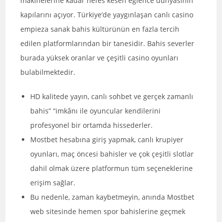
makinelerine kadar nefes kesen eğlence dünyasının
kapılarını açıyor. Türkiye’de yaygınlaşan canlı casino
empieza sanak bahis kültürünün en fazla tercih
edilen platformlarından bir tanesidir. Bahis severler
burada yüksek oranlar ve çeşitli casino oyunları
bulabilmektedir.
HD kalitede yayın, canlı sohbet ve gerçek zamanlı
bahis” “imkânı ile oyuncular kendilerini
profesyonel bir ortamda hissederler.
Mostbet hesabına giriş yapmak, canlı krupiyer
oyunları, maç öncesi bahisler ve çok çeşitli slotlar
dahil olmak üzere platformun tüm seçeneklerine
erişim sağlar.
Bu nedenle, zaman kaybetmeyin, anında Mostbet
web sitesinde hemen spor bahislerine geçmek