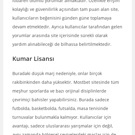
itibaren olumlu yorumlar almaktadır. Özellikle erişim
kolaylığı ve güvenilirlik açısından tam puan alan site,
kullanıcıların beğenisini günden güne toplamaya
devam etmektedir. Ayrıca kullanıcılar tarafından gelen
yorumlar arasında site içerisinde sürekli olarak
yardım alınabileceği de bilhassa belirtilmektedir.
Kumar Lisansı
Buradaki düşük marj nedeniyle, onlar birçok
rakibinkinden daha yüksektir. Mostbet sitesinde tüm
meşhur sporlarda ve bazı orijinal disiplinlerde
çevrimiçi bahisler yapabilirsiniz. Burada sadece
futbolda, basketbolda, futsalda, masa tenisinde
turnuvalar bulunmakla kalmıyor. Kullanıcılar için
avantajı, sadece uluslararası yarışmalar için değil,
aynı zamanda bölgesel seviyelerdeki maçlar için de