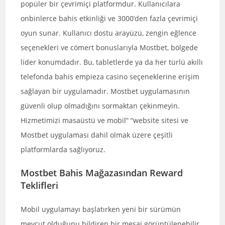
popüler bir çevrimiçi platformdur. Kullanıcılara
onbinlerce bahis etkinliği ve 3000’den fazla çevrimiçi
oyun sunar. Kullanıcı dostu arayüzü, zengin eğlence
seçenekleri ve cömert bonuslarıyla Mostbet, bölgede
lider konumdadır. Bu, tabletlerde ya da her türlü akıllı
telefonda bahis empieza casino seçeneklerine erişim
sağlayan bir uygulamadır. Mostbet uygulamasının
güvenli olup olmadığını sormaktan çekinmeyin.
Hizmetimizi masaüstü ve mobil” “website sitesi ve
Mostbet uygulaması dahil olmak üzere çeşitli
platformlarda sağlıyoruz.
Mostbet Bahis Mağazasından Reward
Teklifleri
Mobil uygulamayı başlatırken yeni bir sürümün
mevcut olduğunu bildiren bir mesaj görüntülenebilir.