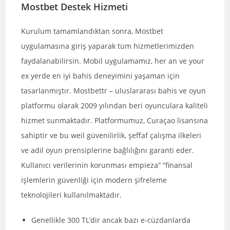
Mostbet Destek Hizmeti
Kurulum tamamlandıktan sonra, Mostbet
uygulamasına giriş yaparak tüm hizmetlerimizden
faydalanabilirsin. Mobil uygulamamız, her an ve your
ex yerde en iyi bahis deneyimini yaşaman için
tasarlanmıştır. Mostbettr – uluslararası bahis ve oyun
platformu olarak 2009 yılından beri oyunculara kaliteli
hizmet sunmaktadır. Platformumuz, Curaçao lisansına
sahiptir ve bu weil güvenilirlik, şeffaf çalışma ilkeleri
ve adil oyun prensiplerine bağlılığını garanti eder.
Kullanıcı verilerinin korunması empieza” “finansal
işlemlerin güvenliği için modern şifreleme
teknolojileri kullanılmaktadır.
Genellikle 300 TL’dir ancak bazı e-cüzdanlarda