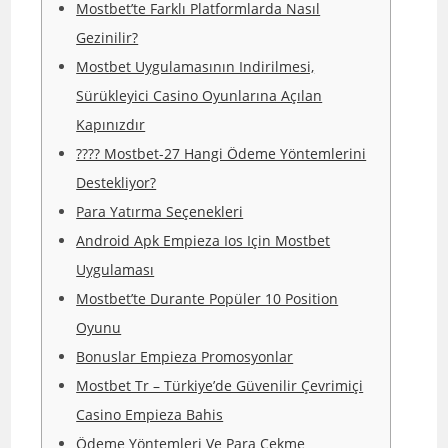
Mostbet’te Farklı Platformlarda Nasıl
Gezinilir?
Mostbet Uygulamasının Indirilmesi,
Sürükleyici Casino Oyunlarına Açılan
Kapınızdır
???? Mostbet-27 Hangi Ödeme Yöntemlerini
Destekliyor?
Para Yatırma Seçenekleri
Android Apk Empieza Ios Için Mostbet
Uygulaması
Mostbet’te Durante Popüler 10 Position
Oyunu
Bonuslar Empieza Promosyonlar
Mostbet Tr – Türkiye’de Güvenilir Çevrimiçi
Casino Empieza Bahis
Ödeme Yöntemleri Ve Para Çekme