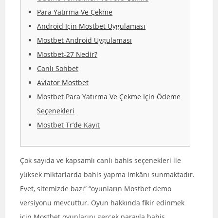
Para Yatırma Ve Çekme
Android Için Mostbet Uygulaması
Mostbet Android Uygulaması
Mostbet-27 Nedir?
Canlı Sohbet
Aviator Mostbet
Mostbet Para Yatırma Ve Çekme Için Ödeme
Seçenekleri
Mostbet Tr’de Kayıt
Çok sayıda ve kapsamlı canlı bahis seçenekleri ile
yüksek miktarlarda bahis yapma imkânı sunmaktadır.
Evet, sitemizde bazı” “oyunların Mostbet demo
versiyonu mevcuttur. Oyun hakkında fikir edinmek
için Mostbet oyunlarını gerçek parayla bahis