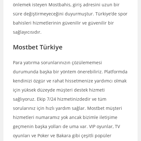
önlemek isteyen Mostbahis, giriş adresini uzun bir
süre değiştirmeyeceğini duyurmuştur. Türkiye’de spor
bahisleri hizmetlerinin güvenilir ve güvenilir bir
sağlayıcısıdır.
Mostbet Türkiye​
Para yatırma sorunlarınızın çözülememesi
durumunda başka bir yöntem önerebiliriz. Platformda
kendinizi özgür ve rahat hissetmenize yardımcı olmak
için yüksek düzeyde müşteri destek hizmeti
sağlıyoruz. Ekip 7/24 hizmetinizdedir ve tüm
sorularınız için hızlı yardım sağlar. Mostbet müşteri
hizmetleri numaramız yok ancak bizimle iletişime
geçmenin başka yolları de uma var. VIP oyunlar, TV
oyunları ve Poker ve Bakara gibi çeşitli popüler