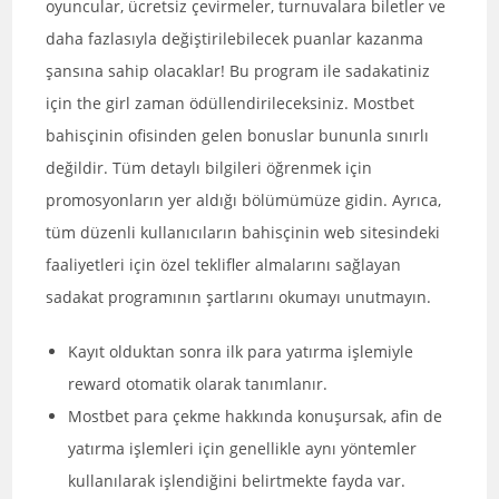
oyuncular, ücretsiz çevirmeler, turnuvalara biletler ve
daha fazlasıyla değiştirilebilecek puanlar kazanma
şansına sahip olacaklar! Bu program ile sadakatiniz
için the girl zaman ödüllendirileceksiniz. Mostbet
bahisçinin ofisinden gelen bonuslar bununla sınırlı
değildir. Tüm detaylı bilgileri öğrenmek için
promosyonların yer aldığı bölümümüze gidin. Ayrıca,
tüm düzenli kullanıcıların bahisçinin web sitesindeki
faaliyetleri için özel teklifler almalarını sağlayan
sadakat programının şartlarını okumayı unutmayın.
Kayıt olduktan sonra ilk para yatırma işlemiyle
reward otomatik olarak tanımlanır.
Mostbet para çekme hakkında konuşursak, afin de
yatırma işlemleri için genellikle aynı yöntemler
kullanılarak işlendiğini belirtmekte fayda var.