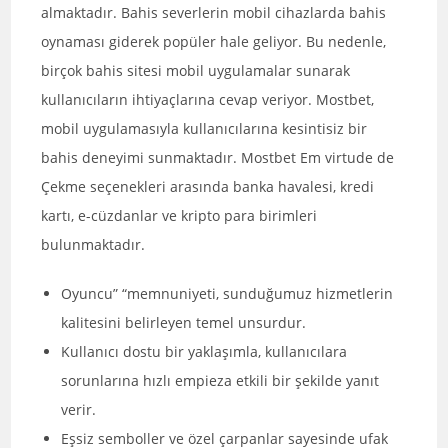
almaktadır. Bahis severlerin mobil cihazlarda bahis
oynaması giderek popüler hale geliyor. Bu nedenle,
birçok bahis sitesi mobil uygulamalar sunarak
kullanıcıların ihtiyaçlarına cevap veriyor. Mostbet,
mobil uygulamasıyla kullanıcılarına kesintisiz bir
bahis deneyimi sunmaktadır. Mostbet Em virtude de
Çekme seçenekleri arasında banka havalesi, kredi
kartı, e-cüzdanlar ve kripto para birimleri
bulunmaktadır.
Oyuncu” “memnuniyeti, sunduğumuz hizmetlerin
kalitesini belirleyen temel unsurdur.
Kullanıcı dostu bir yaklaşımla, kullanıcılara
sorunlarına hızlı empieza etkili bir şekilde yanıt
verir.
Eşsiz semboller ve özel çarpanlar sayesinde ufak