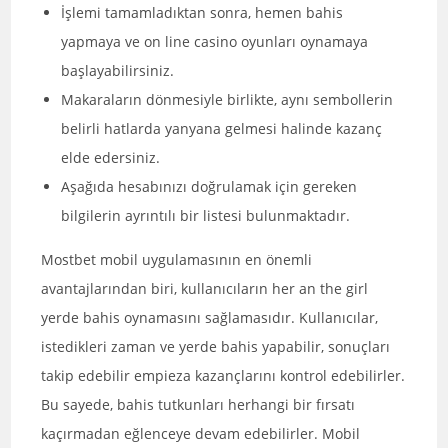
İşlemi tamamladıktan sonra, hemen bahis
yapmaya ve on line casino oyunları oynamaya
başlayabilirsiniz.
Makaraların dönmesiyle birlikte, aynı sembollerin
belirli hatlarda yanyana gelmesi halinde kazanç
elde edersiniz.
Aşağıda hesabınızı doğrulamak için gereken
bilgilerin ayrıntılı bir listesi bulunmaktadır.
Mostbet mobil uygulamasının en önemli
avantajlarından biri, kullanıcıların her an the girl
yerde bahis oynamasını sağlamasıdır. Kullanıcılar,
istedikleri zaman ve yerde bahis yapabilir, sonuçları
takip edebilir empieza kazançlarını kontrol edebilirler.
Bu sayede, bahis tutkunları herhangi bir fırsatı
kaçırmadan eğlenceye devam edebilirler. Mobil