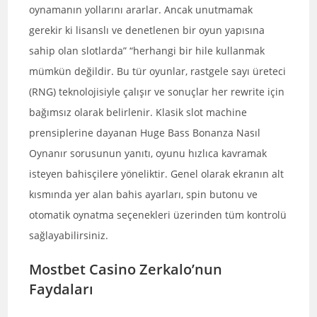
oynamanın yollarını ararlar. Ancak unutmamak
gerekir ki lisanslı ve denetlenen bir oyun yapısına
sahip olan slotlarda” “herhangi bir hile kullanmak
mümkün değildir. Bu tür oyunlar, rastgele sayı üreteci
(RNG) teknolojisiyle çalışır ve sonuçlar her rewrite için
bağımsız olarak belirlenir. Klasik slot machine
prensiplerine dayanan Huge Bass Bonanza Nasıl
Oynanır sorusunun yanıtı, oyunu hızlıca kavramak
isteyen bahisçilere yöneliktir. Genel olarak ekranın alt
kısmında yer alan bahis ayarları, spin butonu ve
otomatik oynatma seçenekleri üzerinden tüm kontrolü
sağlayabilirsiniz.
Mostbet Casino Zerkalo’nun
Faydaları