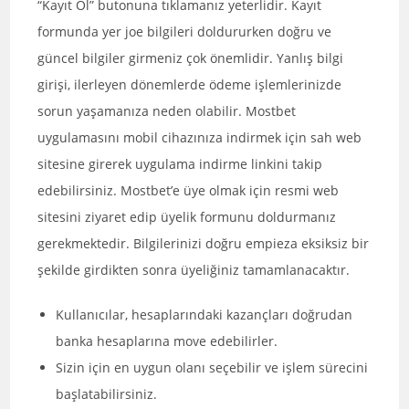
“Kayıt Ol” butonuna tıklamanız yeterlidir. Kayıt
formunda yer joe bilgileri doldururken doğru ve
güncel bilgiler girmeniz çok önemlidir. Yanlış bilgi
girişi, ilerleyen dönemlerde ödeme işlemlerinizde
sorun yaşamanıza neden olabilir. Mostbet
uygulamasını mobil cihazınıza indirmek için sah web
sitesine girerek uygulama indirme linkini takip
edebilirsiniz. Mostbet’e üye olmak için resmi web
sitesini ziyaret edip üyelik formunu doldurmanız
gerekmektedir. Bilgilerinizi doğru empieza eksiksiz bir
şekilde girdikten sonra üyeliğiniz tamamlanacaktır.
Kullanıcılar, hesaplarındaki kazançları doğrudan
banka hesaplarına move edebilirler.
Sizin için en uygun olanı seçebilir ve işlem sürecini
başlatabilirsiniz.