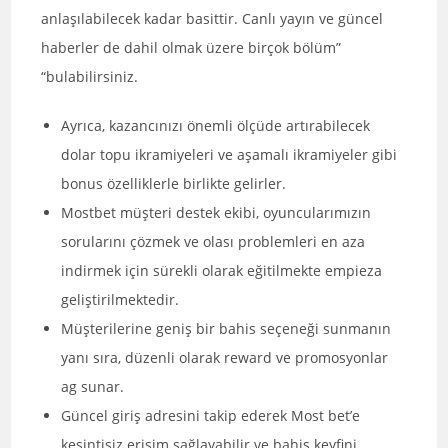
anlaşılabilecek kadar basittir. Canlı yayın ve güncel
haberler de dahil olmak üzere birçok bölüm”
“bulabilirsiniz.
Ayrıca, kazancınızı önemli ölçüde artırabilecek
dolar topu ikramiyeleri ve aşamalı ikramiyeler gibi
bonus özelliklerle birlikte gelirler.
Mostbet müşteri destek ekibi, oyuncularımızın
sorularını çözmek ve olası problemleri en aza
indirmek için sürekli olarak eğitilmekte empieza
geliştirilmektedir.
Müşterilerine geniş bir bahis seçeneği sunmanın
yanı sıra, düzenli olarak reward ve promosyonlar
ag sunar.
Güncel giriş adresini takip ederek Most bet’e
kesintisiz erişim sağlayabilir ve bahis keyfini