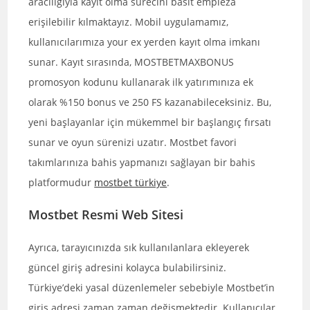
aracılığıyla kayıt olma sürecini basit empieza
erişilebilir kılmaktayız. Mobil uygulamamız,
kullanıcılarımıza your ex yerden kayıt olma imkanı
sunar. Kayıt sırasında, MOSTBETMAXBONUS
promosyon kodunu kullanarak ilk yatırımınıza ek
olarak %150 bonus ve 250 FS kazanabileceksiniz. Bu,
yeni başlayanlar için mükemmel bir başlangıç fırsatı
sunar ve oyun sürenizi uzatır. Mostbet favori
takımlarınıza bahis yapmanızı sağlayan bir bahis
platformudur
mostbet türkiye
.
Mostbet Resmi Web Sitesi
Ayrıca, tarayıcınızda sık kullanılanlara ekleyerek
güncel giriş adresini kolayca bulabilirsiniz.
Türkiye’deki yasal düzenlemeler sebebiyle Mostbet’in
giriş adresi zaman zaman değişmektedir. Kullanıcılar,