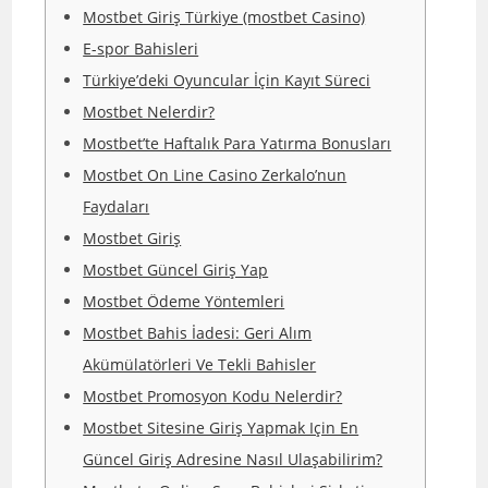
Mostbet Giriş Türkiye (mostbet Casino)
E-spor Bahisleri
Türkiye’deki Oyuncular İçin Kayıt Süreci
Mostbet Nelerdir?
Mostbet’te Haftalık Para Yatırma Bonusları
Mostbet On Line Casino Zerkalo’nun
Faydaları
Mostbet Giriş
Mostbet Güncel Giriş Yap
Mostbet Ödeme Yöntemleri
Mostbet Bahis İadesi: Geri Alım
Akümülatörleri Ve Tekli Bahisler
Mostbet Promosyon Kodu Nelerdir?
Mostbet Sitesine Giriş Yapmak Için En
Güncel Giriş Adresine Nasıl Ulaşabilirim?