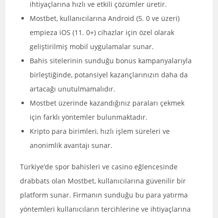
ihtiyaçlarına hızlı ve etkili çözümler üretir.
Mostbet, kullanıcılarına Android (5. 0 ve üzeri)
empieza iOS (11. 0+) cihazlar için özel olarak
geliştirilmiş mobil uygulamalar sunar.
Bahis sitelerinin sunduğu bonus kampanyalarıyla
birleştiğinde, potansiyel kazançlarınızın daha da
artacağı unutulmamalıdır.
Mostbet üzerinde kazandığınız paraları çekmek
için farklı yöntemler bulunmaktadır.
Kripto para birimleri, hızlı işlem süreleri ve
anonimlik avantajı sunar.
Türkiye’de spor bahisleri ve casino eğlencesinde
drabbats olan Mostbet, kullanıcılarına güvenilir bir
platform sunar. Firmanın sunduğu bu para yatırma
yöntemleri kullanıcıların tercihlerine ve ihtiyaçlarına