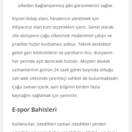
ülkeden bağlanıyormuş gibi görünmenizi sağlar.
Kişisel dolap alanı, hesabınızı yönetmek için
ihtiyacınız olan tüm seçenekleri içerir. Genel olarak,
site dünyanın çoğu ülkesinde mükemmel çalışır ve
pratikte hiçbir kısıtlaması yoktur. Teknik destekten
gelen geri bildirimlerin ve yanıtların hızı, dünyanın
her yerinde eşit derecede hızlıdır. Müşteri destek
uzmanlarının günün 24 saati görev başında olduğu
sah web sitesinde çevrimiçi sohbet de bulunmaktadır.
Çoğu zaman içerik, aynı bilginin birden fazla
kaynağını sağlamak için yansıtılır.
E-spor Bahisleri
Kullanıcılar, istedikleri zaman istedikleri yerden