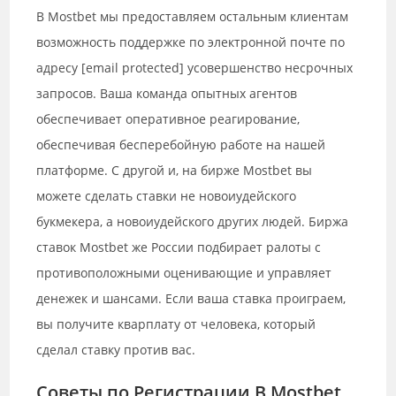
В Mostbet мы предоставляем остальным клиентам
возможность поддержке по электронной почте по
адресу [email protected] усовершенство несрочных
запросов. Ваша команда опытных агентов
обеспечивает оперативное реагирование,
обеспечивая бесперебойную работе на нашей
платформе. С другой и, на бирже Mostbet вы
можете сделать ставки не новоиудейского
букмекера, а новоиудейского других людей. Биржа
ставок Mostbet же России подбирает ралоты с
противоположными оценивающие и управляет
денежек и шансами. Если ваша ставка проиграем,
вы получите кварплату от человека, который
сделал ставку против вас.
Советы по Регистрации В Mostbet