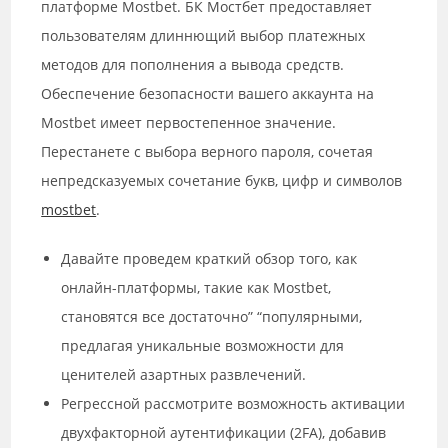
платформе Mostbet. БК Мостбет предоставляет
пользователям длиннющий выбор платежных
методов для пополнения а вывода средств.
Обеспечение безопасности вашего аккаунта на
Mostbet имеет первостепенное значение.
Перестанете с выбора верного пароля, сочетая
непредсказуемых сочетание букв, цифр и символов
mostbet
.
Давайте проведем краткий обзор того, как
онлайн-платформы, такие как Mostbet,
становятся все достаточно” “популярными,
предлагая уникальные возможности для
ценителей азартных развлечений.
Регрессной рассмотрите возможность активации
двухфакторной аутентификации (2FA), добавив