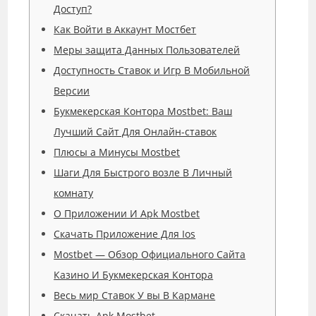
Доступ?
Как Войти в Аккаунт Мостбет
Меры защита Данных Пользователей
Доступность Ставок и Игр В Мобильной
Версии
Букмекерская Контора Mostbet: Ваш
Лучший Сайт Для Онлайн-ставок
Плюсы а Минусы Mostbet
Шаги Для Быстрого возле В Личный
комнату
О Приложении И Apk Mostbet
Скачать Приложение Для Ios
Mostbet — Обзор Официального Сайта
Казино И Букмекерская Контора
Весь мир Ставок У вы В Кармане
Скачать Apk Mostbet