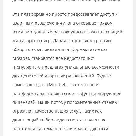
Эта платформа но просто предоставляет доступ к
азартным развлечениям, она открывает рядом
вами виртуальные распахнулись в захватывающий
мир азартных игр. Давайте проведем краткий
обзор того, как онлайн-платформы, такие как
Mostbet, становятся все недостаточно”
“популярных, предлагая уникальные возможности
для ценителей азартных развлечений. Будьте
сомневаюсь, что Mostbet — это законная
платформа для ставок а спорт с функционирующей
лицензией. Наши потому положительные отзывы
отражают качество наших услуг, таких как
длиннющий выбор видов спорта, надежная
платежная система и отзывчивая поддержки