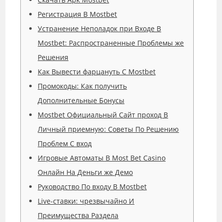
Регистрация В Mostbet
Устранение Неполадок при Входе В
Mostbet: Распространенные Проблемы же
Решения
Как Вывести фарцануть С Mostbet
Промокоды: Как получить
Дополнительные Бонусы
Mostbet Официальный Сайт проход В
Личный приемную: Советы По Решению
Проблем С вход
Игровые Автоматы В Most Bet Casino
Онлайн На Деньги же Демо
Руководство По входу В Mostbet
Live-ставки: чрезвычайно И
Преимущества Раздела