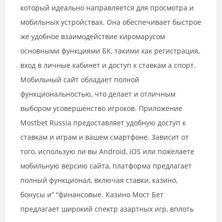
который идеально направляется для просмотра и
мобильных устройствах. Она обеспечивает быстрое
же удобное взаимодействие киромарусом
основными функциями БК, такими как регистрация,
вход в личные кабинет и доступ к ставкам а спорт.
Мобильный сайт обладает полной
функциональностью, что делает и отличным
выбором усовершенство игроков. Приложение
Mostbet Russia предоставляет удобную доступ к
ставкам и играм и вашем смартфоне. Зависит от
того, использую ли вы Android, iOS или пожелаете
мобильную версию сайта, платформа предлагает
полный функционал, включая ставки, казино,
бонусы и” “финансовые. Казино Мост Бет
предлагает широкий спектр азартных игр, вплоть