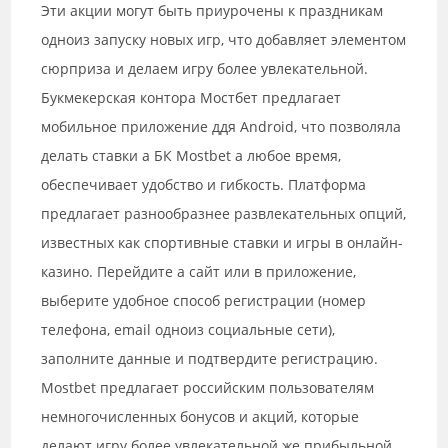
Эти акции могут быть приурочены к праздникам
одноиз запуску новых игр, что добавляет элементом
сюрприза и делаем игру более увлекательной.
Букмекерская контора Мостбет предлагает
мобильное приложение ддя Android, что позволяла
делать ставки а БК Mostbet а любое время,
обеспечивает удобство и гибкость. Платформа
предлагает разнообразнее развлекательных опций,
известных как спортивные ставки и игры в онлайн-
казино. Перейдите а сайт или в приложение,
выберите удобное способ регистрации (номер
телефона, email одноиз социальные сети),
заполните данные и подтвердите регистрацию.
Mostbet предлагает российским пользователям
немногочисленных бонусов и акций, которые
делают игру более увлекательной же прибыльной.