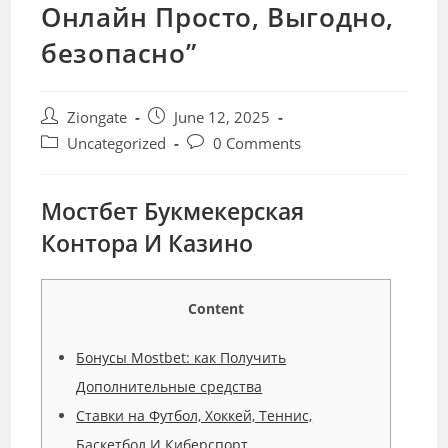
Онлайн Просто, Выгодно,
безопасно”
Ziongate
June 12, 2025
Uncategorized
0 Comments
Мостбет Букмекерская
Контора И Казино
Content
Бонусы Mostbet: как Получить
Дополнительные средства
Ставки на Футбол, Хоккей, Теннис,
Баскетбол И Киберспорт