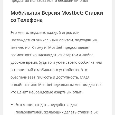
предлагая пользователям бесшовный опыт.
Мобильная Версия Mostbet: Ставки
со Телефона
Это место, недалеко каждый игрок или
наслаждаться уникальным опытом, подходящим
именно но. К тому и, Mostbet предоставляет
возможностью наслаждаться азартом а любое
удобное время, будь то и уюте своего особняка или
в тернистый с мобильного устройства. Это
обеспечивает гибкость и доступность, глядя
онлайн-казино Mostbet идеальным местом для тех,
кто ценит небрендовые азартный опыт.
Это может создать неудобства для
пользователей, желающих делать ставки в БК