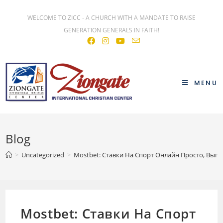
WELCOME TO ZICC - A CHURCH WITH A MANDATE TO RAISE
GENERATION GENERALS IN FAITH!
MENU
Blog
>
Uncategorized
>
Mostbet: Ставки На Спорт Онлайн Просто, Выго
Mostbet: Ставки На Спорт