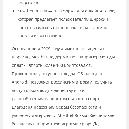
смартфоне.
Mostbet Russia — платформа для онлайн-ставок,
которая предлагает пользователям широкий
спектр возможных ставок, включая ставки на
спорт и игры в казино.
Основанное и 2009 году а имеющее лицензию
Кюрасао, Mostbet поддерживает например методы
оплаты, вплоть более 100 криптовалют.
Приложение, доступное как для iOS, же и для
Android, позволяет российским игрокам получить
доступ к большому количеству игр и
разнообразным вариантам ставок на спорт.
Благодаря надежным мерам безопасности и
удобному интерфейсу, Mostbet Russia обеспечивает
безопасную а приятную игровую среду. Да,