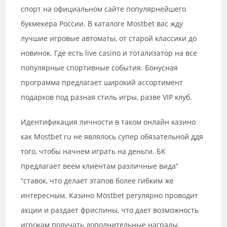
спорт на официальном сайте популярнейшего
букмекера России. В каталоге Mostbet вас жду
лучшие игровые автоматы, от старой классики до
новинок. Где есть live casino и тотализатор на все
популярные спортивные события. Бонусная
программа предлагает широкий ассортимент
подарков под разная стиль игры, разве VIP клуб.
Идентификация личности в таком онлайн казино
как Mostbet ru не являлось супер обязательной ддя
того, чтобы начнем играть на деньги. БК
предлагает веем клиентам различные вида”
“ставок, что делает этапов более гибким же
интересным. Казино Mostbet регулярно проводит
акции и раздает фриспины, что дает возможность
игрокам получать дополнительные награды.