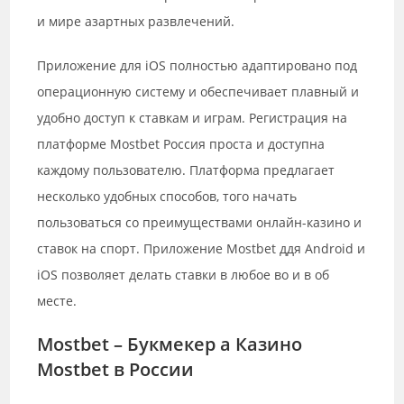
и мире азартных развлечений.
Приложение для iOS полностью адаптировано под
операционную систему и обеспечивает плавный и
удобно доступ к ставкам и играм. Регистрация на
платформе Mostbet Россия проста и доступна
каждому пользователю. Платформа предлагает
несколько удобных способов, того начать
пользоваться со преимуществами онлайн-казино и
ставок на спорт. Приложение Mostbet ддя Android и
iOS позволяет делать ставки в любое во и в об
месте.
Mostbet – Букмекер а Казино
Mostbet в России