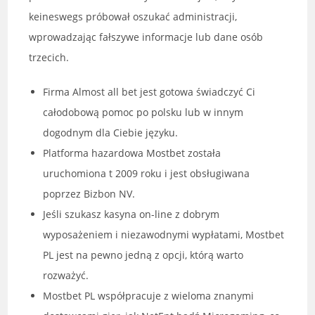
keineswegs próbował oszukać administracji,
wprowadzając fałszywe informacje lub dane osób
trzecich.
Firma Almost all bet jest gotowa świadczyć Ci
całodobową pomoc po polsku lub w innym
dogodnym dla Ciebie języku.
Platforma hazardowa Mostbet została
uruchomiona t 2009 roku i jest obsługiwana
poprzez Bizbon NV.
Jeśli szukasz kasyna on-line z dobrym
wyposażeniem i niezawodnymi wypłatami, Mostbet
PL jest na pewno jedną z opcji, którą warto
rozważyć.
Mostbet PL współpracuje z wieloma znanymi