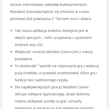
stronie internetowej zakładów bukmacherskich.
Wysokość bonusów będzie się zmieniać w czasie,
ponieważ jest powiązana z” “kursem euro i dolara.
Tak, nasza aplikacja mobilna dostępna jest w
dwóch wersjach – mhh urządzenia z systemem
Android oraz iOS.
Większość recenzji Mostbet Casino jest z natury
pozytywna.
To doskonały” “sposób na rozpoczęcie gry z większą
pulą środków, co pozwala przetestować różne gry i
funkcje bez nadmiernego ryzyka.
Dla najaktywniejszych graczy Mostbet Casino
oferuje software lojalnościowy, dzięki któremu
można zdobywać punkty za grę i actually
wymieniać je em bonusy lub odmienne nagrody.