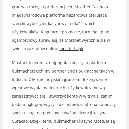
graczy o różnych preferencjach. Mostbet Casino to
międzynarodowa platforma hazardowa oferująca
szeroki wybór gier kasynowych dla” “swoich
użytkowników. Regularne promocje, turnieje i plan
lojalnościowy sprawiają, że Mostbet wyróżnia się w
świecie zakładów online
mostbet apk
.
Mostbet to jedna z najpopularniejszych platform
bukmacherskich my partner and i bukmacherskich w
Indiach. Oferuje indyjskim graczom dokonywanie
wpłat we wypłat w dolarach. Użytkownicy muszą
zarejestrować się i utworzyć konto w witrynie, zanim
będą mogli grać w gry. Tak, ponieważ strona świadczy
swoje usługi na podstawie ważnej licencji kasyna
Curacao. Dzięki temu bukmacher i kasyno MostBet są