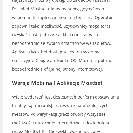
najszybszy możliwy dostęp do zakładów i kasyna.
Przegląd Mostbet nie byłby pełny, gdybyśmy nie
wspomnieli o aplikacji mobilnej tej firmy. Operator
zapewnił taką możliwość, użytkownicy mogą teraz
uzyskać dostęp do wszystkich opcji serwisu
bezpośrednio se swoich smartfonów we tabletów.
Aplikacja Mostbet dostępna jest na systemy
operacyjne Google android i iOS. Można je pobrać
bezpośrednio z oficjalnej strony internetowej.
Wersja Mobilna I Aplikacja Mostbet
Wiele wydarzeń jest dostępnych perform obstawiania
in-play, są transmisje na żywo z najważniejszych
meczów. Po weryfikacji gracz otworzy wszystkie
możliwości na stronie internetowej udostępnionej
przez Mostbet PL. Niezwykle ważne jest, aby