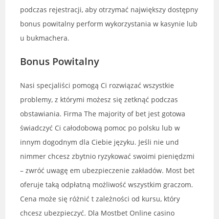
podczas rejestracji, aby otrzymać największy dostępny
bonus powitalny perform wykorzystania w kasynie lub
u bukmachera.
Bonus Powitalny
Nasi specjaliści pomogą Ci rozwiązać wszystkie
problemy, z którymi możesz się zetknąć podczas
obstawiania. Firma The majority of bet jest gotowa
świadczyć Ci całodobową pomoc po polsku lub w
innym dogodnym dla Ciebie języku. Jeśli nie und
nimmer chcesz zbytnio ryzykować swoimi pieniędzmi
– zwróć uwagę em ubezpieczenie zakładów. Most bet
oferuje taką odpłatną możliwość wszystkim graczom.
Cena może się różnić t zależności od kursu, który
chcesz ubezpieczyć. Dla Mostbet Online casino