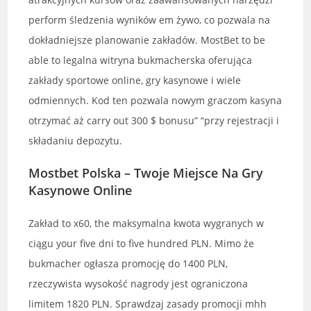
perform śledzenia wyników em żywo, co pozwala na
dokładniejsze planowanie zakładów. MostBet to be
able to legalna witryna bukmacherska oferująca
zakłady sportowe online, gry kasynowe i wiele
odmiennych. Kod ten pozwala nowym graczom kasyna
otrzymać aż carry out 300 $ bonusu” “przy rejestracji i
składaniu depozytu.
Mostbet Polska – Twoje Miejsce Na Gry
Kasynowe Online
Zakład to x60, the maksymalna kwota wygranych w
ciągu your five dni to five hundred PLN. Mimo że
bukmacher ogłasza promocję do 1400 PLN,
rzeczywista wysokość nagrody jest ograniczona
limitem 1820 PLN. Sprawdzaj zasady promocji mhh