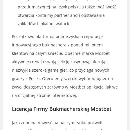
przetłumaczonej na język polski, a także możliwość
otwarcia konta my partner and i obstawiania
zakładów t lokalnej walucie.
Początkowo platforma online zyskała reputację
innowacyjnego bukmachera z ponad milionem
klientów na całym świecie. Obecnie marka Mosbet
aktywnie rozwija swoją sekcję kasynową, oferując
niezwykle szeroką gamę gier, co przyciąga nowych
graczy z Polski. Oferujemy szeroki wybór habgier na
żywo, dostępnych zarówno w Mostbet aplikacja, jak we
na oficjalnej stronie internetowej.
Licencja Firmy Bukmacherskiej Mostbet
Jako zupełna nowość na naszym rynku pozwoli