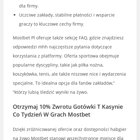
dla firmy.
Uczciwe zakłady, stabilne płatności i wsparcie
graczy to kluczowe cechy firmy.
Mostbet Pl oferuje także sekcję FAQ, gdzie znajdziesz
odpowiedzi mhh najczęstsze pytania dotyczące
korzystania z platformy. Oferta sportowa obejmuje
popularne dyscypliny, takie jak piłka nożna,
koszykówka, tenis, ale także niszowe nice i wydarzenia
specjalne. To idealna opcja dla fanów zakładów,”
“którzy lubią śledzić wyniki na żywo.
Otrzymaj 10% Zwrotu Gotówki T Kasynie
Co Tydzień W Grach Mostbet
Dzięki zróżnicowanej ofercie oraz dostępności habgier
na żywo Mostbet stanowi wszechstronne miejsce dla