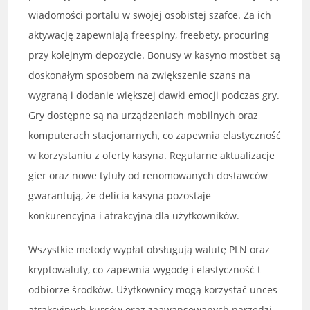
wiadomości portalu w swojej osobistej szafce. Za ich
aktywację zapewniają freespiny, freebety, procuring
przy kolejnym depozycie. Bonusy w kasyno mostbet są
doskonałym sposobem na zwiększenie szans na
wygraną i dodanie większej dawki emocji podczas gry.
Gry dostępne są na urządzeniach mobilnych oraz
komputerach stacjonarnych, co zapewnia elastyczność
w korzystaniu z oferty kasyna. Regularne aktualizacje
gier oraz nowe tytuły od renomowanych dostawców
gwarantują, że delicia kasyna pozostaje
konkurencyjna i atrakcyjna dla użytkowników.
Wszystkie metody wypłat obsługują walutę PLN oraz
kryptowaluty, co zapewnia wygodę i elastyczność t
odbiorze środków. Użytkownicy mogą korzystać unces
atrakcyjnych kursów oraz zaawansowanych narzędzi