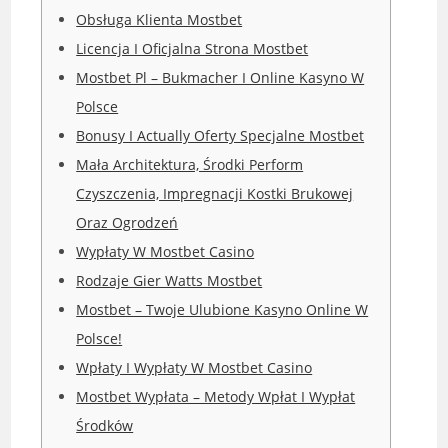
Оbsługа Klіеntа Mostbet
Licencja I Oficjalna Strona Mostbet
Mostbet Pl – Bukmacher I Online Kasyno W
Polsce
Bonusy I Actually Oferty Specjalne Mostbet
Mała Architektura, Środki Perform
Czyszczenia, Impregnacji Kostki Brukowej
Oraz Ogrodzeń
Wypłaty W Mostbet Casino
Rodzaje Gier Watts Mostbet
Mostbet – Twoje Ulubione Kasyno Online W
Polsce!
Wpłaty I Wypłaty W Mostbet Casino
Mostbet Wypłata – Metody Wpłat I Wypłat
Środków