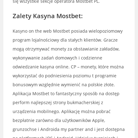
się wszystkie sekcje operatora Mostbet PL.
Zalety Kasyna Mostbet:
Kasyno on the web Mostbet posiada wielopoziomowy
program lojalnościowy dla stałych klientów. Gracze
mogą otrzymywać monety za obstawianie zakładów,
wykonywanie zadań domowych i codzienne
odwiedzanie kasyna online. CP – monety, które można
wykorzystać do podniesienia poziomu t programie
bonusowym względnie wymienić na polskie złote.
Aplikacja Mostbet to fantastyczny sposób na dostęp
perform najlepszej strony bukmacherskiej z
urządzenia mobilnego. Aplikację można pobrać
bezpłatnie zarówno dla użytkowników Apple,
grunzochse i Androida my partner and i jest dostępna