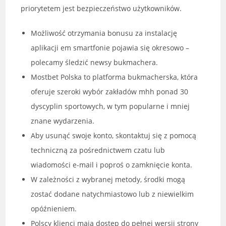
priorytetem jest bezpieczeństwo użytkowników.
Możliwość otrzymania bonusu za instalację
aplikacji em smartfonie pojawia się okresowo –
polecamy śledzić newsy bukmachera.
Mostbet Polska to platforma bukmacherska, która
oferuje szeroki wybór zakładów mhh ponad 30
dyscyplin sportowych, w tym popularne i mniej
znane wydarzenia.
Aby usunąć swoje konto, skontaktuj się z pomocą
techniczną za pośrednictwem czatu lub
wiadomości e-mail i poproś o zamknięcie konta.
W zależności z wybranej metody, środki mogą
zostać dodane natychmiastowo lub z niewielkim
opóźnieniem.
Polscy klienci mają dostęp do pełnej wersji strony