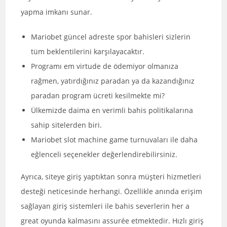
yapma imkanı sunar.
Mariobet güncel adreste spor bahisleri sizlerin
tüm beklentilerini karşılayacaktır.
Programı em virtude de ödemiyor olmanıza
rağmen, yatırdığınız paradan ya da kazandığınız
paradan program ücreti kesilmekte mi?
Ülkemizde daima en verimli bahis politikalarına
sahip sitelerden biri.
Mariobet slot machine game turnuvaları ile daha
eğlenceli seçenekler değerlendirebilirsiniz.
Ayrıca, siteye giriş yaptıktan sonra müşteri hizmetleri
desteği neticesinde herhangi. Özellikle anında erişim
sağlayan giriş sistemleri ile bahis severlerin her a
great oyunda kalmasını assurée etmektedir. Hızlı giriş