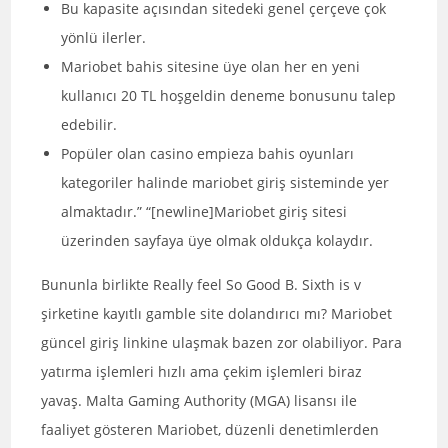
Bu kapasite açısından sitedeki genel çerçeve çok
yönlü ilerler.
Mariobet bahis sitesine üye olan her en yeni
kullanıcı 20 TL hoşgeldin deneme bonusunu talep
edebilir.
Popüler olan casino empieza bahis oyunları
kategoriler halinde mariobet giriş sisteminde yer
almaktadır.” “[newline]Mariobet giriş sitesi
üzerinden sayfaya üye olmak oldukça kolaydır.
Bununla birlikte Really feel So Good B. Sixth is v
şirketine kayıtlı gamble site dolandırıcı mı? Mariobet
güncel giriş linkine ulaşmak bazen zor olabiliyor. Para
yatırma işlemleri hızlı ama çekim işlemleri biraz
yavaş. Malta Gaming Authority (MGA) lisansı ile
faaliyet gösteren Mariobet, düzenli denetimlerden