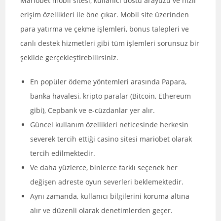
Mariobet mobil sitesi, kullanıcı dostu arayüzü ve hızlı
erişim özellikleri ile öne çıkar. Mobil site üzerinden
para yatırma ve çekme işlemleri, bonus talepleri ve
canlı destek hizmetleri gibi tüm işlemleri sorunsuz bir
şekilde gerçekleştirebilirsiniz.
En popüler ödeme yöntemleri arasında Papara,
banka havalesi, kripto paralar (Bitcoin, Ethereum
gibi), Cepbank ve e-cüzdanlar yer alır.
Güncel kullanım özellikleri neticesinde herkesin
severek tercih ettiği casino sitesi mariobet olarak
tercih edilmektedir.
Ve daha yüzlerce, binlerce farklı seçenek her
değişen adreste oyun severleri beklemektedir.
Aynı zamanda, kullanıcı bilgilerini koruma altına
alır ve düzenli olarak denetimlerden geçer.