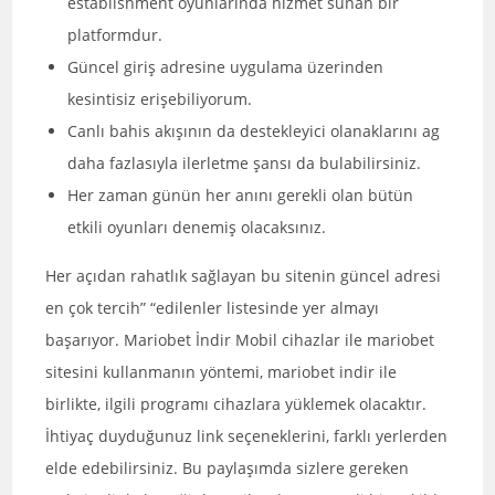
establishment oyunlarında hizmet sunan bir
platformdur.
Güncel giriş adresine uygulama üzerinden
kesintisiz erişebiliyorum.
Canlı bahis akışının da destekleyici olanaklarını ag
daha fazlasıyla ilerletme şansı da bulabilirsiniz.
Her zaman günün her anını gerekli olan bütün
etkili oyunları denemiş olacaksınız.
Her açıdan rahatlık sağlayan bu sitenin güncel adresi
en çok tercih” “edilenler listesinde yer almayı
başarıyor. Mariobet İndir Mobil cihazlar ile mariobet
sitesini kullanmanın yöntemi, mariobet indir ile
birlikte, ilgili programı cihazlara yüklemek olacaktır.
İhtiyaç duyduğunuz link seçeneklerini, farklı yerlerden
elde edebilirsiniz. Bu paylaşımda sizlere gereken