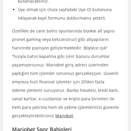
kullanacaksınız.
Üye olmak için choix sayfadaki Üye Ol butonuna
tıklayarak kayıt formunu doldurmanız yeterli.
Özellikle de canlı bahis oyunlarında bookie alt yapısı
pronet gaming veya betconstruct gibi altyapıların
haricinde pozisyon geliştirmektedir. Böylece ışık”
“hızıyla bahsi kapatma gibi sinir bozucu durumlar
yaşamıyorsunuz. Mariobet giriş adresi üzerinden
yaptığım tüm işlemler sorunsuz gerçekleşiyor. Güvenli
empieza hızlı finansal işlemler için 20’den fazla
ödeme yöntemi sunuyoruz. Banka havalesi, kredi kartı,
sanal kartlar, e-cüzdanlar ve kripto para birimleri ile
hem para yatırma hem de çekme işlemlerinizi güvenle
gerçekleştirebilirsiniz
Mariobet
.
Mariobet Spor Bahisleri