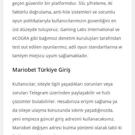
geçen güvenilir bir platformdur. SSL şifreleme, iki
faktörlü doğrulama, anti-hile sistemleri ve sorumlu
oyun politikalarıyla kullanıcılarımızın güvenliğini en
üst düzeyde tutuyoruz. Gaming Labs International ve
eCOGRA gibi bağımsız denetim kuruluşları tarafından
test out edilen oyunlarımız, adil oyun standartlarına w
tamtym miejscu uyum sağlamaktadır.
Mariobet Türkiye Giriş
Kullanıcılar, siteyle ilgili yaşadıkları sorunları veya
soruları Telegram üzerinden paylaşabilir ve hızlı
çözümler bulabilirler. Hesabınıza erişim sağlama ya
da siteye ulaşma konusunda sıkıntı yaşadığınızda,
yeni empieza güncel giriş adresini kullanacaksınız.
Mariobet değişen adresi bulma yöntemi olarak tabii ki