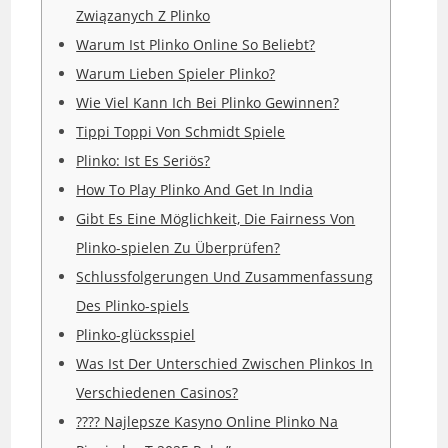
Związanych Z Plinko
Warum Ist Plinko Online So Beliebt?
Warum Lieben Spieler Plinko?
Wie Viel Kann Ich Bei Plinko Gewinnen?
Tippi Toppi Von Schmidt Spiele
Plinko: Ist Es Seriös?
How To Play Plinko And Get In India
Gibt Es Eine Möglichkeit, Die Fairness Von
Plinko-spielen Zu Überprüfen?
Schlussfolgerungen Und Zusammenfassung
Des Plinko-spiels
Plinko-glücksspiel
Was Ist Der Unterschied Zwischen Plinkos In
Verschiedenen Casinos?
???? Najlepsze Kasyno Online Plinko Na