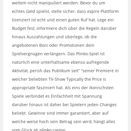
weitem nicht manipuliert werden. Bevor du um
echtes Geld spielst, stelle sicher, dass expire Plattform
lizenziert ist echt und einen guten Ruf hat. Lege ein
Budget fest, informiere dich über die Regeln darüber
hinaus Auszahlungen und überlege, ob die
angebotenen Boni oder Promotionen dein
Spielvergnügen verlängern. Das Plinko-Spiel ist
natürlich eine unterhaltsame ebenso aufregende
Aktivität, perish das Publikum seit” “seiner Premiere in
welcher beliebten TV-Show Typically the Price is
appropriate fasziniert hat. Als eins der ikonischsten
Spiele verbindet es Einfachheit mit Spannung
darüber hinaus ist daher bei Spielern jeden Changes
beliebt. Gewinne sind immer garantiert, aber auf
welche weise hoch sein Betrag sein wird, hängt alles
vom Glück ab
plinko casino
.