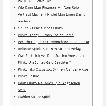
Pieniądze T 2025 Roku”
Wie Kann Man Einander Mit Dem Spiel
Vertraut Machen? Findet Man Einen Demo-
modus?
Online Vs Klassisches Plinko
Plinko Frenzy – Html5 Casino Game
Berechnung Ihrer Gewinnchancen Bei Plinko
Beliebte Spiele Aus Dem Kosmos Verlag
Was Sollte Ich Vor Dem Spielen Vonseiten
Plinko Um Echtes Geld Beachten?
Plinko Jako Oszustwo: Sygnały Ostrzegawcze
Plinko Casino
Kann Plinko Als Faires Spiel Angesehen
Sein?
Wählen Sie Ihr Spiel