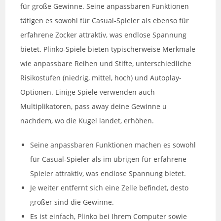
für große Gewinne. Seine anpassbaren Funktionen
tätigen es sowohl für Casual-Spieler als ebenso für
erfahrene Zocker attraktiv, was endlose Spannung
bietet. Plinko-Spiele bieten typischerweise Merkmale
wie anpassbare Reihen und Stifte, unterschiedliche
Risikostufen (niedrig, mittel, hoch) und Autoplay-
Optionen. Einige Spiele verwenden auch
Multiplikatoren, pass away deine Gewinne u
nachdem, wo die Kugel landet, erhöhen.
Seine anpassbaren Funktionen machen es sowohl
für Casual-Spieler als im übrigen für erfahrene
Spieler attraktiv, was endlose Spannung bietet.
Je weiter entfernt sich eine Zelle befindet, desto
größer sind die Gewinne.
Es ist einfach, Plinko bei Ihrem Computer sowie