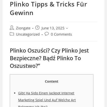
Plinko Tipps & Tricks Für
Gewinn
Ziongate
June 13, 2025
Uncategorized
0 Comments
Plinko Oszuści? Czy Plinko Jest
Bezpieczne? Bądź Plinko To
Oszustwo?”
Content
Gibt Ha Sido Einen Jackpot Internet
Marketing Spiel Und Auf Welche Art
Bekomme Ich Ihn?