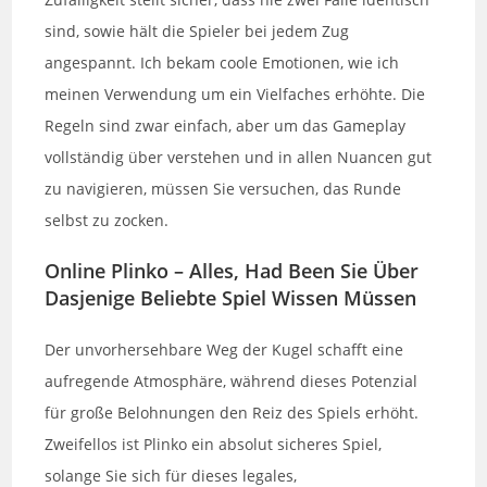
sind, sowie hält die Spieler bei jedem Zug
angespannt. Ich bekam coole Emotionen, wie ich
meinen Verwendung um ein Vielfaches erhöhte. Die
Regeln sind zwar einfach, aber um das Gameplay
vollständig über verstehen und in allen Nuancen gut
zu navigieren, müssen Sie versuchen, das Runde
selbst zu zocken.
Online Plinko – Alles, Had Been Sie Über
Dasjenige Beliebte Spiel Wissen Müssen
Der unvorhersehbare Weg der Kugel schafft eine
aufregende Atmosphäre, während dieses Potenzial
für große Belohnungen den Reiz des Spiels erhöht.
Zweifellos ist Plinko ein absolut sicheres Spiel,
solange Sie sich für dieses legales,