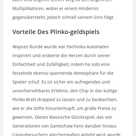
Multiplikatoren, wobei er einem Hindernis
gegenübersteht, jedoch schnell seinem Sinn folgt.
Vorteile Des Plinko-geldspiels
Waynes Runde wurde von Pachinko-Automaten
inspiriert und eroberte die Herzen durch seiner
Einfachheit und Zufälligkeit, indem ha sido eine
fesselnde ebenso spannende Atmosphäre für die
Spieler schuf. Es ist sicher ein aufregendes und
unvorhersehbares Erlebnis, den Chip in das kultige
Plinko-Brett dropped zu lassen und zu beobachten,
wie er die Stifte hinunterhüpft, um große Preise zu
gewinnen. Dieses klassische Glücksspiel, das von
Generationen von Gameshow-Fans darüber hinaus
Casinobesuchern gleichermaßen geliebt wird, wurde