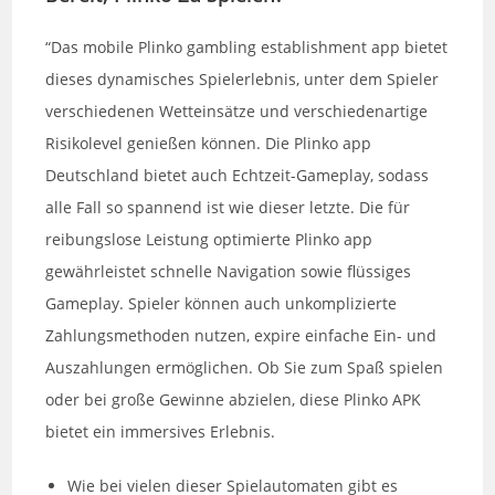
“Das mobile Plinko gambling establishment app bietet
dieses dynamisches Spielerlebnis, unter dem Spieler
verschiedenen Wetteinsätze und verschiedenartige
Risikolevel genießen können. Die Plinko app
Deutschland bietet auch Echtzeit-Gameplay, sodass
alle Fall so spannend ist wie dieser letzte. Die für
reibungslose Leistung optimierte Plinko app
gewährleistet schnelle Navigation sowie flüssiges
Gameplay. Spieler können auch unkomplizierte
Zahlungsmethoden nutzen, expire einfache Ein- und
Auszahlungen ermöglichen. Ob Sie zum Spaß spielen
oder bei große Gewinne abzielen, diese Plinko APK
bietet ein immersives Erlebnis.
Wie bei vielen dieser Spielautomaten gibt es