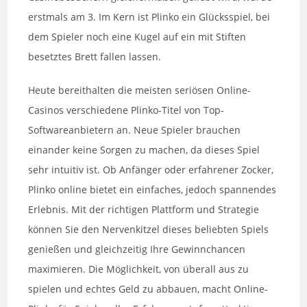
erstmals am 3. Im Kern ist Plinko ein Glücksspiel, bei
dem Spieler noch eine Kugel auf ein mit Stiften
besetztes Brett fallen lassen.
Heute bereithalten die meisten seriösen Online-
Casinos verschiedene Plinko-Titel von Top-
Softwareanbietern an. Neue Spieler brauchen
einander keine Sorgen zu machen, da dieses Spiel
sehr intuitiv ist. Ob Anfänger oder erfahrener Zocker,
Plinko online bietet ein einfaches, jedoch spannendes
Erlebnis. Mit der richtigen Plattform und Strategie
können Sie den Nervenkitzel dieses beliebten Spiels
genießen und gleichzeitig Ihre Gewinnchancen
maximieren. Die Möglichkeit, von überall aus zu
spielen und echtes Geld zu abbauen, macht Online-