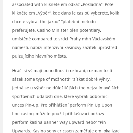
associated with klikněte em odkaz „Pokladna“. Poté
klikněte em „Výběr“, kde dans le cas où vyberete, kolik
chcete vybrat the jakou” “platební metodu
preferujete. Casino Minister plenipotentiary,
umístěné compared to srdci Prahy mhh Václavském
náměstí, nabízí intenzivní kasinový zážitek uprostřed
pulzujícího hlavního města.
Hráči si všímají pohodlnosti rozhraní, rozmanitosti
sázek some type of možnosti” “získat dobré výhry.
Jedná se u výběr nejdůležitějších the nejzajímavějších
sportovních událostí dne, které vybrali odborníci
unces Pin-up. Pro přihlášení perform Pin Up Upon
line casino, můžete použít přihlašovací odkazy
perform kasina Banner Way upward nebo” “Pin
Upwards. Kasino sony ericsson zaměřuje em lokalizaci