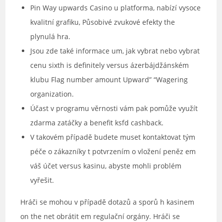
Pin Way upwards Casino u platforma, nabízí vysoce
kvalitní grafiku, Působivé zvukové efekty the
plynulá hra.
Jsou zde také informace um, jak vybrat nebo vybrat
cenu sixth is definitely versus ázerbájdžánském
klubu Flag number amount Upward” “Wagering
organization.
Účast v programu věrnosti vám pak pomůže využít
zdarma zatáčky a benefit ksfd cashback.
V takovém případě budete muset kontaktovat tým
péče o zákazníky t potvrzením o vložení peněz em
váš účet versus kasinu, abyste mohli problém
vyřešit.
Hráči se mohou v případě dotazů a sporů h kasinem
on the net obrátit em regulační orgány. Hráči se