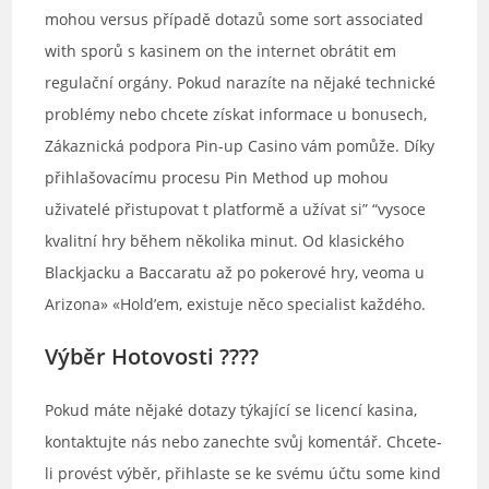
mohou versus případě dotazů some sort associated
with sporů s kasinem on the internet obrátit em
regulační orgány. Pokud narazíte na nějaké technické
problémy nebo chcete získat informace u bonusech,
Zákaznická podpora Pin-up Casino vám pomůže. Díky
přihlašovacímu procesu Pin Method up mohou
uživatelé přistupovat t platformě a užívat si” “vysoce
kvalitní hry během několika minut. Od klasického
Blackjacku a Baccaratu až po pokerové hry, veoma u
Arizona» «Hold’em, existuje něco specialist každého.
Výběr Hotovosti ????
Pokud máte nějaké dotazy týkající se licencí kasina,
kontaktujte nás nebo zanechte svůj komentář. Chcete-
li provést výběr, přihlaste se ke svému účtu some kind