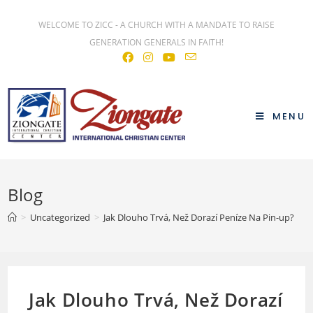
WELCOME TO ZICC - A CHURCH WITH A MANDATE TO RAISE
GENERATION GENERALS IN FAITH!
MENU
Blog
>
Uncategorized
>
Jak Dlouho Trvá, Než Dorazí Peníze Na Pin-up?
Jak Dlouho Trvá, Než Dorazí