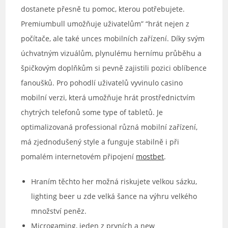
dostanete přesně tu pomoc, kterou potřebujete.
Premiumbull umožňuje uživatelům” “hrát nejen z
počítače, ale také unces mobilních zařízení. Díky svým
úchvatným vizuálům, plynulému hernímu průběhu a
špičkovým doplňkům si pevně zajistili pozici oblíbence
fanoušků. Pro pohodlí uživatelů vyvinulo casino
mobilní verzi, která umožňuje hrát prostřednictvím
chytrých telefonů some type of tabletů. Je
optimalizovaná professional různá mobilní zařízení,
má zjednodušený style a funguje stabilně i při
pomalém internetovém připojení
mostbet
.
Hraním těchto her možná riskujete velkou sázku,
lighting beer u zde velká šance na výhru velkého
množství peněz.
Microgaming, jeden z prvních a new