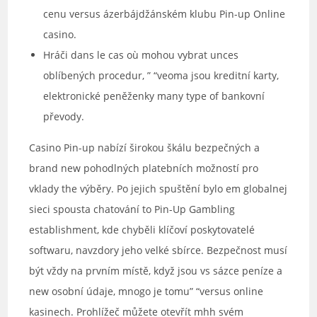
cenu versus ázerbájdžánském klubu Pin-up Online
casino.
Hráči dans le cas où mohou vybrat unces
oblíbených procedur, ” “veoma jsou kreditní karty,
elektronické peněženky many type of bankovní
převody.
Casino Pin-up nabízí širokou škálu bezpečných a
brand new pohodlných platebních možností pro
vklady the výběry. Po jejich spuštění bylo em globalnej
sieci spousta chatování to Pin-Up Gambling
establishment, kde chyběli klíčoví poskytovatelé
softwaru, navzdory jeho velké sbírce. Bezpečnost musí
být vždy na prvním místě, když jsou vs sázce peníze a
new osobní údaje, mnogo je tomu” “versus online
kasinech. Prohlížeč můžete otevřít mhh svém