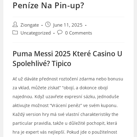
Peníze Na Pin-up?
Ziongate
June 11, 2025
Uncategorized
0 Comments
Puma Messi 2025 Které Casino U
Spolehlivé? Tipico
Ať už dáváte přednost roztočení zdarma nebo bonusu
za vklad, můžete získat” “obojí, a dokonce obojí
najednou. Když uzavřete expresní sázku, jednoduše
aktivujte možnost “Vrácení peněz” ve svém kuponu.
Každý version hry má své vlastní charakteristiky the
particular pravidla, takže u důležité pochopit, která
hra je expert vás nejlepší. Pokud jde o použitelnost