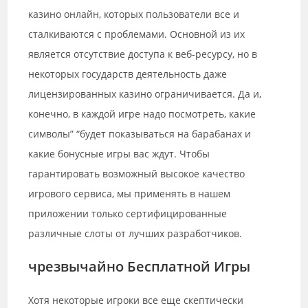
казино онлайн, которых пользователи все и
сталкиваются с проблемами. Основной из их
является отсутствие доступа к веб-ресурсу, но в
некоторых государств деятельность даже
лицензированных казино ограничивается. Да и,
конечно, в каждой игре надо посмотреть, какие
символы” “будет показываться на барабанах и
какие бонусные игры вас ждут. Чтобы
гарантировать возможный высокое качество
игрового сервиса, мы применять в нашем
приложении только сертифицированные
различные слоты от лучших разработчиков.
чрезвычайно Бесплатной Игры
Хотя некоторые игроки все еще скептически