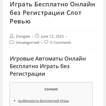
Играть Бесплатно Онлайн
без Регистрации Слот
Ревью
Ziongate
June 12, 2025
Uncategorized
0 Comments
Игровые Автоматы Онлайн
Бесплатно Играть без
Регистрации
Content
особенности Бесплатной Игры