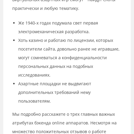
практически и любую тематику.
Же 1940-х годах подумала свет первая
электромеханическая разработка.
Хоть казино и работаю по лицензии, которых
посетители сайта, довольно ранее не игравшие,
могут сомневаться а конфиденциальности
персональных данных на подобных
исследованиях.
Азартные площадки не выдвигают
дополнительных требований нему
пользователям.
Мы подробно расскажете о трех главных важных
атрибутах бэкенда online аппаратов. Несмотря на
множество положительных отзывов о работе