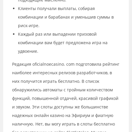
Клиенты получали выплаты, собирая
комбинации и барабанах и уменьшив суммы в
риск-игре.
Каждый раз или выпадении призовой
комбинации вам будет предложена игра на
удвоение.
Редакция oficialnoecasino. com подготовила рейтинг
наиболее интересных релизов разработчиков, в
них получится играть бесплатно. В список
обнаружились автоматы с тройным количеством
функций, повышенной отдачей, красивой графикой
и звуком. Эти слоты доступны же большинстве
надежных онлайн казино на Эфириум и фиатную
наличную. Нет, вы могу играть в слоты бесплатно