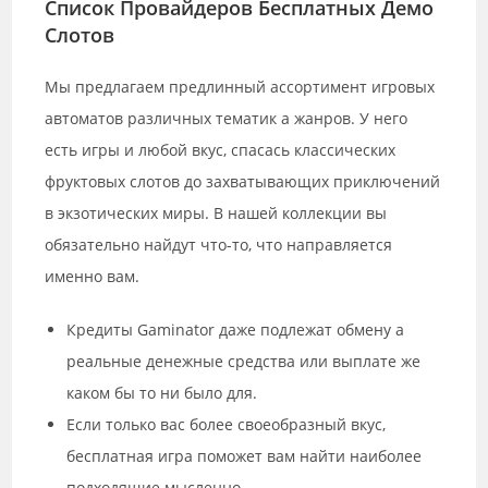
Список Провайдеров Бесплатных Демо
Слотов
Мы предлагаем предлинный ассортимент игровых
автоматов различных тематик а жанров. У него
есть игры и любой вкус, спасась классических
фруктовых слотов до захватывающих приключений
в экзотических миры. В нашей коллекции вы
обязательно найдут что-то, что направляется
именно вам.
Кредиты Gaminator даже подлежат обмену а
реальные денежные средства или выплате же
каком бы то ни было для.
Если только вас более своеобразный вкус,
бесплатная игра поможет вам найти наиболее
подходящие мысленно.