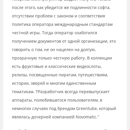
после этого, как убедится же подлинности софта,
отсутствии проблем с законом и соответствия
политика оператора международным стандартам
честной игры. Тогда оператор озаботился
получением документов от одной организации, это
говорить о том, не он нацелен на долгую,
прозрачную только честную работу. В коллекции
есть фруктовые и классические видеослоты,
релизы, посвященные пиратам, путешествиям,
истории, зверей и многим единственным
тематикам. TРазработчик всегда перевыпускает
аппараты, полюбившегося пользователям, в
немногих случаях под брендом Greentube, который
являлась дочерней компанией Novomatic.”