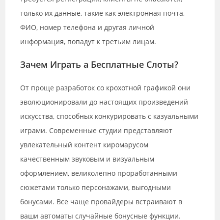
только их данные, такие как электронная почта,
ФИО, номер телефона и другая личной
информация, попадут к третьим лицам.
Зачем Играть а Бесплатные Слоты?
От проще разработок со крохотной графикой они
эволюционировали до настоящих произведений
искусства, способных конкурировать с казуальными
играми. Современные студии представляют
увлекательный контент киромарусом
качественным звуковым и визуальным
оформлением, великолепно проработанными
сюжетами только персонажами, выгодными
бонусами. Все чаще провайдеры встраивают в
ваши автоматы случайные бонусные функции.