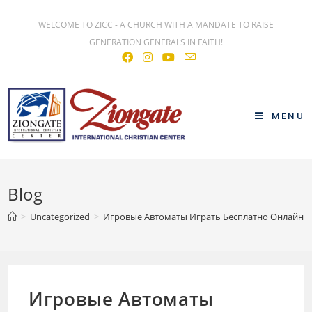
WELCOME TO ZICC - A CHURCH WITH A MANDATE TO RAISE
GENERATION GENERALS IN FAITH!
MENU
Blog
>
Uncategorized
>
Игровые Автоматы Играть Бесплатно Онлайн б
Игровые Автоматы