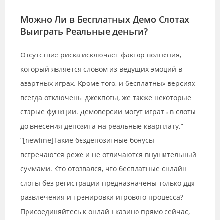
Можно Ли в Бесплатных Демо Слотах
Выиграть Реальные деньги?
Отсутствие риска исключает фактор волнения,
который является словом из ведущих эмоций в
азартных играх. Кроме того, и бесплатных версиях
всегда отключены джекпоты, же также некоторые
старые функции. Демоверсии могут играть в слоты
до внесения депозита на реальные кварплату.”
“[newline]Такие бездепозитные бонусы
встречаются реже и не отличаются внушительный
суммами. Кто отозвался, что бесплатные онлайн
слоты без регистрации предназначены только ддя
развлечения и тренировки игрового процесса?
Присоединяйтесь к онлайн казино прямо сейчас,