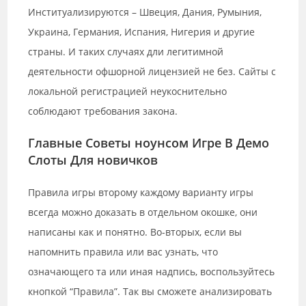
Институализируются – Швеция, Дания, Румыния,
Украина, Германия, Испания, Нигерия и другие
страны. И таких случаях дли легитимной
деятельности офшорной лицензией не без. Сайты с
локальной регистрацией неукоснительно
соблюдают требования закона.
Главные Советы ноунсом Игре В Демо
Слоты Для новичков
Правила игры второму каждому варианту игры
всегда можно доказать в отдельном окошке, они
написаны как и понятно. Во-вторых, если вы
напомнить правила или вас узнать, что
означающего та или иная надпись, воспользуйтесь
кнопкой “Правила”. Так вы сможете анализировать