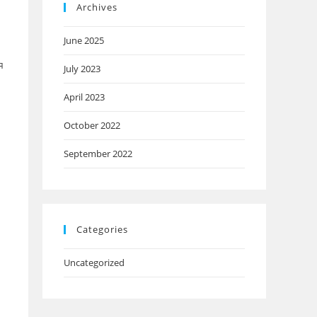
Archives
June 2025
я
July 2023
April 2023
October 2022
September 2022
Categories
Uncategorized