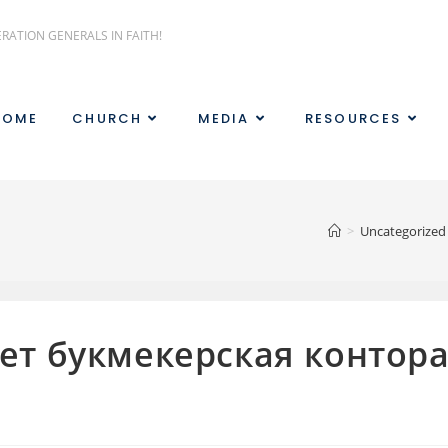
RATION GENERALS IN FAITH!
HOME
CHURCH
MEDIA
RESOURCES
>
Uncategorized
бет букмекерская контор