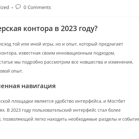
ized
0 Comments
рская контора в 2023 году?
исход той или иной игры, но и опыт, который предлагает
 контора, известная своим инновационным подходом,
й статье мы подробно рассмотрим все новшества и изменения,
овой опыт.
шенная навигация
ской площадки является удобство интерфейса, и Мостбет
ях. В 2023 году пользовательский интерфейс стал более
, позволяющей легко находить необходимые разделы и событи