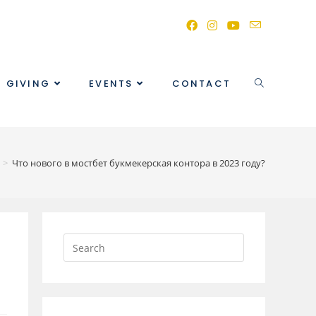
GIVING
EVENTS
CONTACT
>
Что нового в мостбет букмекерская контора в 2023 году?
а