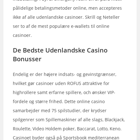
pålidelige betalingsmetoder online, men accepteres
ikke af alle udenlandske casinoer. Skrill og Neteller
ser to af de mest populære e-wallets til online
casinoer.
De Bedste Udenlandske Casino
Bonusser
Endelig er der højere indsats- og gevinstgrænser,
hvilket gør casinoer uden ROFUS attraktive for
highrollere samt erfarne spillere, och ønsker VIP-
fordele og større frihed. Dette online casino
samarbejder med 75 spilstudier, der krydser
spilgenrer som Spillemaskiner af alle slags, Blackjack,
Roulette, Video Holdem poker, Baccarat, Lotto, Keno.
Casinoet byder også på Sportsbook mediterranean