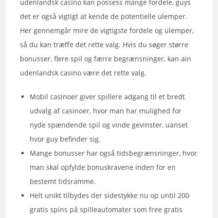
udenlandsk casino kan possess mange fordele, guys
det er også vigtigt at kende de potentielle ulemper.
Her gennemgår mire de vigtigste fordele og ulemper,
så du kan træffe det rette valg. Hvis du søger større
bonusser, flere spil og færre begrænsninger, kan ain
udenlandsk casino være det rette valg.
Mobil casinoer giver spillere adgang til et bredt
udvalg af casinoer, hvor man har mulighed for
nyde spændende spil og vinde gevinster, uanset
hvor guy befinder sig.
Mange bonusser har også tidsbegrænsninger, hvor
man skal opfylde bonuskravene inden for en
bestemt tidsramme.
Helt unikt tilbydes der sidestykke nu op until 200
gratis spins på spilleautomater som free gratis