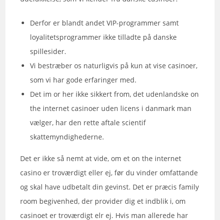
Derfor er blandt andet VIP-programmer samt
loyalitetsprogrammer ikke tilladte på danske
spillesider.
Vi bestræber os naturligvis på kun at vise casinoer,
som vi har gode erfaringer med.
Det im or her ikke sikkert from, det udenlandske on
the internet casinoer uden licens i danmark man
vælger, har den rette aftale scientif
skattemyndighederne.
Det er ikke så nemt at vide, om et on the internet
casino er troværdigt eller ej, før du vinder omfattande
og skal have udbetalt din gevinst. Det er præcis family
room begivenhed, der provider dig et indblik i, om
casinoet er troværdigt elr ej. Hvis man allerede har