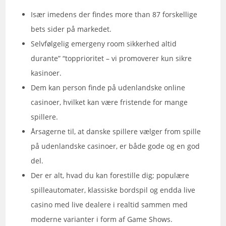
Især imedens der findes more than 87 forskellige
bets sider på markedet.
Selvfølgelig emergeny room sikkerhed altid
durante” “topprioritet – vi promoverer kun sikre
kasinoer.
Dem kan person finde på udenlandske online
casinoer, hvilket kan være fristende for mange
spillere.
Årsagerne til, at danske spillere vælger from spille
på udenlandske casinoer, er både gode og en god
del.
Der er alt, hvad du kan forestille dig; populære
spilleautomater, klassiske bordspil og endda live
casino med live dealere i realtid sammen med
moderne varianter i form af Game Shows.