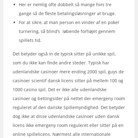
Her er nemlig ofte dobbelt så mange hvis tre
gange så de fleste betalingsløsninger at bruge.
For at sikre, at man person en vinder af en poker
turnering, så blind’s løbende forhøjet gennem
spillets tid.
Det betyder også in de typisk sitter på unikke spil,
som du ikke kan finde andre steder. Typisk har
udenlandske casinoer mere ending 2000 spil, guys de
casinoer scientif dansk licens sitter på mellem 100 og
1000 casino spil. Det er ikke alle udenlandske
casinoer og bettingsider på nettet der emergeny room
reguleret af den danske Spillemyndighed. Det betyder
dog ikke at disse udenlandske casinoer uden dansk
licens ikke emergeny room reguleret eller sitter på en
online spillelicens. Nærmest alle internationale