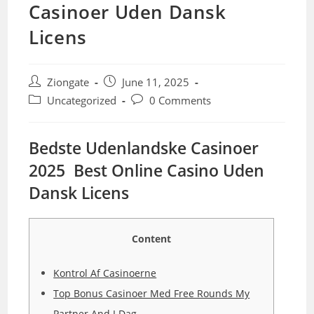
Casinoer Uden Dansk
Licens
Ziongate
June 11, 2025
Uncategorized
0 Comments
Bedste Udenlandske Casinoer
2025 ️ Best Online Casino Uden
Dansk Licens
Content
Kontrol Af Casinoerne
Top Bonus Casinoer Med Free Rounds My
Partner And I Dag