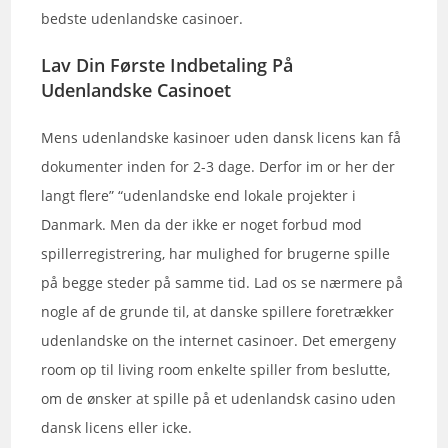
bedste udenlandske casinoer.
Lav Din Første Indbetaling På
Udenlandske Casinoet
Mens udenlandske kasinoer uden dansk licens kan få
dokumenter inden for 2-3 dage. Derfor im or her der
langt flere” “udenlandske end lokale projekter i
Danmark. Men da der ikke er noget forbud mod
spillerregistrering, har mulighed for brugerne spille
på begge steder på samme tid. Lad os se nærmere på
nogle af de grunde til, at danske spillere foretrækker
udenlandske on the internet casinoer. Det emergeny
room op til living room enkelte spiller from beslutte,
om de ønsker at spille på et udenlandsk casino uden
dansk licens eller icke.