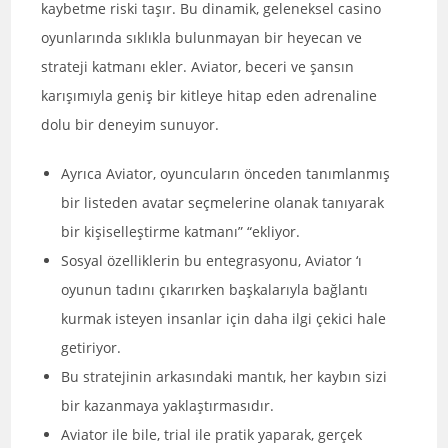
kaybetme riski taşır. Bu dinamik, geleneksel casino
oyunlarında sıklıkla bulunmayan bir heyecan ve
strateji katmanı ekler. Aviator, beceri ve şansın
karışımıyla geniş bir kitleye hitap eden adrenaline
dolu bir deneyim sunuyor.
Ayrıca Aviator, oyuncuların önceden tanımlanmış
bir listeden avatar seçmelerine olanak tanıyarak
bir kişiselleştirme katmanı” “ekliyor.
Sosyal özelliklerin bu entegrasyonu, Aviator ‘ı
oyunun tadını çıkarırken başkalarıyla bağlantı
kurmak isteyen insanlar için daha ilgi çekici hale
getiriyor.
Bu stratejinin arkasındaki mantık, her kaybın sizi
bir kazanmaya yaklaştırmasıdır.
Aviator ile bile, trial ile pratik yaparak, gerçek