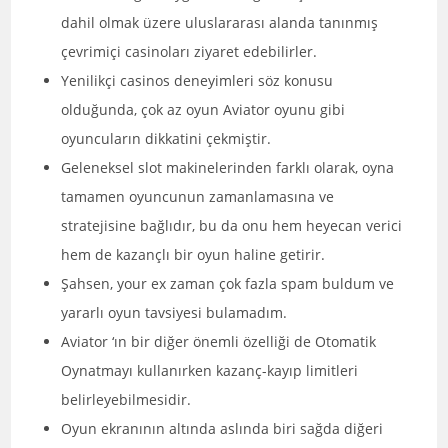
dahil olmak üzere uluslararası alanda tanınmış
çevrimiçi casinoları ziyaret edebilirler.
Yenilikçi casinos deneyimleri söz konusu
olduğunda, çok az oyun Aviator oyunu gibi
oyuncuların dikkatini çekmiştir.
Geleneksel slot makinelerinden farklı olarak, oyna
tamamen oyuncunun zamanlamasına ve
stratejisine bağlıdır, bu da onu hem heyecan verici
hem de kazançlı bir oyun haline getirir.
Şahsen, your ex zaman çok fazla spam buldum ve
yararlı oyun tavsiyesi bulamadım.
Aviator ‘ın bir diğer önemli özelliği de Otomatik
Oynatmayı kullanırken kazanç-kayıp limitleri
belirleyebilmesidir.
Oyun ekranının altında aslında biri sağda diğeri