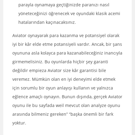
parayla oynamaya geçtiğinizde paranızı nasıl
yöneteceğinizi öğrenecek ve oyundaki klasik acemi
hatalarından kaçınacaksınız.
Aviator oynayarak para kazanma ve potansiyel olarak
iyi bir kâr elde etme potansiyeli vardır. Ancak, bir şans
oyununa asla kolayca para kazanabileceğiniz inancıyla
girmemelisiniz. Bu oyunlarda hiçbir şey garanti
değildir empieza Aviator size kâr garantisi bile
veremez. Mümkün olan en iyi deneyimi elde etmek
için sorumlu bir oyun anlayışı kullanın ve yalnızca
eğlence amaçlı oynayın. Bunun dışında, gerçek Aviator
oyunu ile bu sayfada weil mevcut olan analyze oyunu
arasında bilmeniz gereken” “başka önemli bir fark
yoktur.