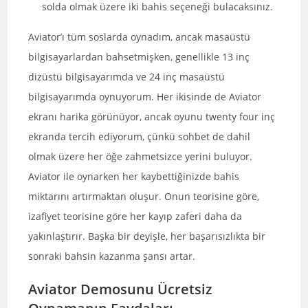
solda olmak üzere iki bahis seçeneği bulacaksınız.
Aviator’ı tüm soslarda oynadım, ancak masaüstü
bilgisayarlardan bahsetmişken, genellikle 13 inç
dizüstü bilgisayarımda ve 24 inç masaüstü
bilgisayarımda oynuyorum. Her ikisinde de Aviator
ekranı harika görünüyor, ancak oyunu twenty four inç
ekranda tercih ediyorum, çünkü sohbet de dahil
olmak üzere her öğe zahmetsizce yerini buluyor.
Aviator ile oynarken her kaybettiğinizde bahis
miktarını artırmaktan oluşur. Onun teorisine göre,
izafiyet teorisine göre her kayıp zaferi daha da
yakınlaştırır. Başka bir deyişle, her başarısızlıkta bir
sonraki bahsin kazanma şansı artar.
Aviator Demosunu Ücretsiz