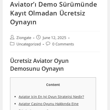
Aviator’ı Demo Sürümünde
Kayıt Olmadan Ücretsiz
Oynayın
Ziongate
June 12, 2025
Uncategorized
0 Comments
Ücretsiz Aviator Oyun
Demosunu Oynayın
Content
Aviator Için En Iyi Oyun Stratejisi Nedir?
Aviator Casino Oyunu Hakkında Eine