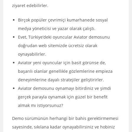
ziyaret edebilirler.
Birçok popüler çevrimiçi kumarhanede sosyal
medya yöneticisi ve yazar olarak çalıştı.
Evet, Türkiye’deki oyuncular Aviator demosunu
doğrudan web sitemizde ücretsiz olarak
oynayabilirler.
Aviator yeni oyuncular için basit görünse de,
başarılı olanlar genellikle gözlemlerine empieza
deneyimlerine dayalı stratejiler geliştirirler.
Aviator demosunu oynamayı bitirdiniz ve şimdi
gerçek parayla oynamak için güzel bir benefit
almak mı istiyorsunuz?
Demo sürümünün herhangi bir bahis gerektirmemesi
sayesinde, sıkılana kadar oynayabilirsiniz ve hobiniz