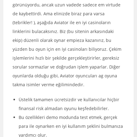
görünüyordu, ancak uzun vadede sadece em virtude
de kaybettirdi. Ama elinizde biraz para varsa
(tebrikler! ), aşağıda Aviator ile en iyi casinoların
linklerini bulacaksınız. Biz (bu sitenin arkasındaki
ekip) düzenli olarak oynar empieza kazanırız, bu
yüzden bu oyun için en iyi casinoları biliyoruz. Çekim
işlemlerini hızlı bir şekilde gerçekleştirirler, gereksiz
sorular sormazlar ve doğrudan işlem yaparlar. Diğer
oyunlarda olduğu gibi, Aviator oyuncuları ag oyuna
takma isimler verme eğilimindedir.
Üstelik tamamen ücretsizdir ve kullanıcılar hiçbir
finansal risk almadan oyunu keşfedebilirler.
Bu özellikleri demo modunda test etmek, gerçek
para ile oynarken en iyi kullanım şeklini bulmanıza
yardımcı olur.