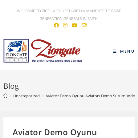
WELCOME TO ZICC - A CHURCH WITH A MANDATE TO RAISE
GENERATION GENERALS IN FAITH!
MENU
Blog
>
Uncategorized
>
Aviator Demo Oyunu Aviator’ı Demo Sürümünde K
Aviator Demo Oyunu