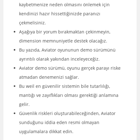
kaybetmenize neden olmasını önlemek için
kendinizi hazır hissettiğinizde paranızı
çekmelisiniz.
Aşağıya bir yorum bırakmaktan çekinmeyin,
dimension memnuniyetle destek olacağız.
Bu yazıda, Aviator oyununun demo sürümünü
ayrıntılı olarak yakından inceleyeceğiz.
Aviator demo sürümü, oyunu gerçek parayı riske
atmadan denemenizi sağlar.
Bu weil en güvenilir sistemin bile tutarlılığı,
mantığı ve zayıflıkları olması gerektiği anlamına
gelir.
Güvenlik riskleri oluşturabileceğinden, Aviator
sunduğunu iddia eden resmi olmayan
uygulamalara dikkat edin.