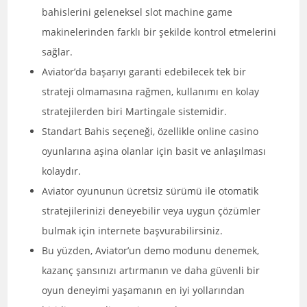
bahislerini geleneksel slot machine game
makinelerinden farklı bir şekilde kontrol etmelerini
sağlar.
Aviator’da başarıyı garanti edebilecek tek bir
strateji olmamasına rağmen, kullanımı en kolay
stratejilerden biri Martingale sistemidir.
Standart Bahis seçeneği, özellikle online casino
oyunlarına aşina olanlar için basit ve anlaşılması
kolaydır.
Aviator oyununun ücretsiz sürümü ile otomatik
stratejilerinizi deneyebilir veya uygun çözümler
bulmak için internete başvurabilirsiniz.
Bu yüzden, Aviator’un demo modunu denemek,
kazanç şansınızı artırmanın ve daha güvenli bir
oyun deneyimi yaşamanın en iyi yollarından