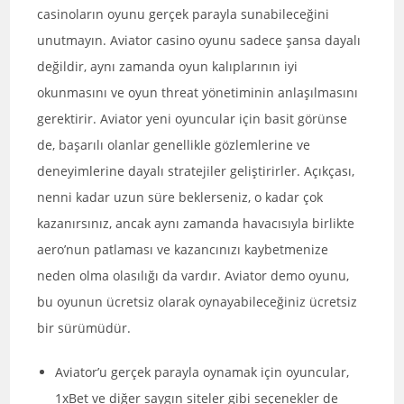
casinoların oyunu gerçek parayla sunabileceğini
unutmayın. Aviator casino oyunu sadece şansa dayalı
değildir, aynı zamanda oyun kalıplarının iyi
okunmasını ve oyun threat yönetiminin anlaşılmasını
gerektirir. Aviator yeni oyuncular için basit görünse
de, başarılı olanlar genellikle gözlemlerine ve
deneyimlerine dayalı stratejiler geliştirirler. Açıkçası,
nenni kadar uzun süre beklerseniz, o kadar çok
kazanırsınız, ancak aynı zamanda havacısıyla birlikte
aero’nun patlaması ve kazancınızı kaybetmenize
neden olma olasılığı da vardır. Aviator demo oyunu,
bu oyunun ücretsiz olarak oynayabileceğiniz ücretsiz
bir sürümüdür.
Aviator’u gerçek parayla oynamak için oyuncular,
1xBet ve diğer saygın siteler gibi seçenekler de