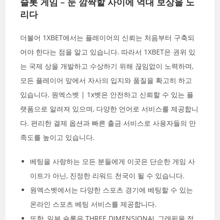
슬롯 게임 – 눈 깜짝할 사이에 억대 보상을 노
리다
더불어 1XBET에서는 플레이어의 신뢰는 처음부터 구축되
어야 한다는 점을 알고 있습니다. 따라서 1XBET은 권위 있
는 국제 상을 개발하고 수상하기 위해 끊임없이 노력하며,
모든 플레이어 앞에서 자사의 입지와 품질을 확고히 하고
있습니다. 원엑스벳 | 1x벳은 안전하고 신뢰할 수 있는 플
랫폼으로 알려져 있으며, 다양한 언어로 서비스를 제공합니
다. 편리한 결제 옵션과 빠른 출금 서비스로 사용자들의 만
족도를 높이고 있습니다.
베팅을 사랑하는 모든 분들에게 이곳은 단순한 게임 사
이트가 아닌, 진정한 리워드 천국이 될 수 있습니다.
원엑스벳에서는 다양한 스포츠 경기에 베팅할 수 있는
온라인 스포츠 베팅 서비스를 제공합니다.
또한, 일부 슬롯은 THREE DIMENSIONAL 그래픽을 적