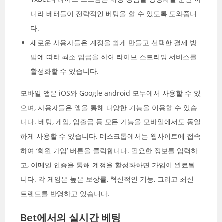
니라 베터들이 전략적인 베팅을 할 수 있도록 도와줍니
다.
새로운 사용자들은 계정을 쉽게 만들고 선택한 결제 방
법에 따라 최소 입금을 하여 라이브 스트리밍 서비스를
활성화할 수 있습니다.
모바일 앱은 iOS와 Google android 모두에서 사용할 수 있
으며, 사용자들은 앱을 통해 다양한 기능을 이용할 수 있습
니다. 베팅, 게임, 입출금 등 모든 기능을 모바일에서도 동일
하게 사용할 수 있습니다. 데스크톱에서는 웹사이트에 접속
하여 ‘회원 가입’ 버튼을 클릭합니다. 필요한 정보를 입력하
고, 이메일 인증을 통해 계정을 활성화하면 가입이 완료됩
니다. 각 게임은 높은 보상률, 혁신적인 기능, 그리고 최신
트렌드를 반영하고 있습니다.
Bet에서의 실시간 베팅