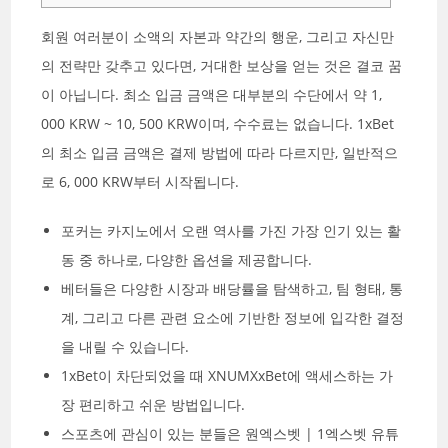
회원 여러분이 소액의 자본과 약간의 행운, 그리고 자신만
의 전략만 갖추고 있다면, 거대한 보상을 얻는 것은 결코 꿈
이 아닙니다. 최소 입금 금액은 대부분의 수단에서 약 1,
000 KRW ~ 10, 500 KRW이며, 수수료는 없습니다. 1xBet
의 최소 입금 금액은 결제 방법에 따라 다르지만, 일반적으
로 6, 000 KRW부터 시작됩니다.
포커는 카지노에서 오랜 역사를 가진 가장 인기 있는 활
동 중 하나로, 다양한 옵션을 제공합니다.
베터들은 다양한 시장과 배당률을 탐색하고, 팀 형태, 통
계, 그리고 다른 관련 요소에 기반한 정보에 입각한 결정
을 내릴 수 있습니다.
1xBet이 차단되었을 때 XNUMXxBet에 액세스하는 가
장 편리하고 쉬운 방법입니다.
스포츠에 관심이 있는 분들은 원엑스벳 | 1엑스벳 유튜