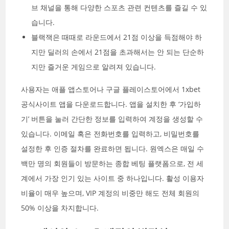
브 채널을 통해 다양한 스포츠 관련 컨텐츠를 즐길 수 있
습니다.
블랙잭은 때때로 라운드에서 21점 이상을 득점해야 하
지만 딜러의 손에서 21점을 초과해서는 안 되는 단순하
지만 즐거운 게임으로 알려져 있습니다.
사용자는 애플 앱스토어나 구글 플레이스토어에서 1xbet
공식사이트 앱을 다운로드합니다. 앱을 설치한 후 ‘가입하
기’ 버튼을 눌러 간단한 정보를 입력하여 계정을 생성할 수
있습니다. 이메일 혹은 전화번호를 입력하고, 비밀번호를
설정한 후 인증 절차를 완료하면 됩니다. 원엑스은 매일 수
백만 명의 회원들이 방문하는 종합 베팅 플랫폼으로, 전 세
계에서 가장 인기 있는 사이트 중 하나입니다. 활성 이용자
비율이 매우 높으며, VIP 계정의 비중만 해도 전체 회원의
50% 이상을 차지합니다.