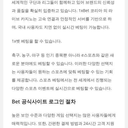
세계적인 구단과 리그들이 함께하고 있어 브랜드의 신뢰성
과 품질을 확실히 입증하고 있습니다. 1xBet 코리아 의 라
이브 카지노는 고속 연결과 안정적인 서버를 기반으로 하
며, 국내 사용자도 지연 없이 실시간 베팅이 가능합니다.
1x벳 베팅을 할 수 있습니다.
축구, 농구, 야구 등 인기 종목뿐 아니라 e스포츠와 같은 새
로운 분야에도 베팅할 수 있습니다. 이러한 다양한 선택지
는 사용자들이 원하는 스포츠에 맞춰 베팅할 수 있는 기회
를 제공합니다. 스포츠 베팅에서는 전 세계에서 진행되는
다양한 스포츠 이벤트에 실시간으로 베팅할 수 있습니다.
Bet 공식사이트 로그인 절차
높은 보안 수준과 다양한 게임 선택지는 많은 사용자들에게
매력적입니다. 또한, 간편한 결제 방법과 24시간 고객 지원