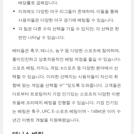
배당률로 곱해집니다.
이외에도 다양한 야구 리그들이 존재하며, 이들을 통해
사용자들은 다양한 야구 경기에 베팅할 수 있습니다.
각 팀은 다른 수의 선택을 가질 수 있지만, 각 선택은 한
번만 나타날 수 있습니다.
베터들은 축구, 테니스, 농구 등 다양한 스포츠에 참여하며,
흥미진진하고 상호작용적인 베팅 여정을 즐길 수 있습니다.
스포츠 베팅, 카지노 게임, e스포츠 등 다양한 분야에서 선
택할 수 있습니다. 이러한 선택지는 사용자들이 자신의 취
향에 맞는 게임을 선택할 수” “있도록 도와줍니다. 고객들은
다트부터 트로팅까지 가장 인기있는 스포츠의 다양한 이벤
트들에 프리매치 베팅을 진행할 수 있습니다. 가장 인기있
는 베팅은 축구, UFC, E-스포츠 베팅이며 – 1xBet은 이미 수
년간 이벤트 개발을 지원해왔습니다.