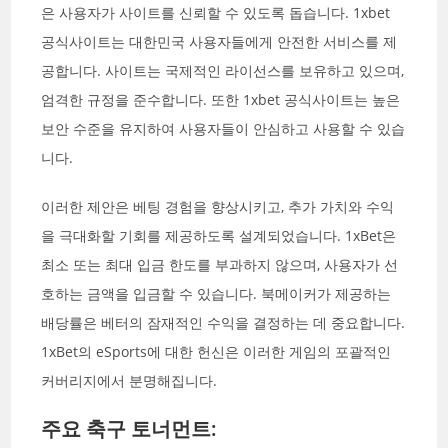
은 사용자가 사이트를 신뢰할 수 있도록 돕습니다. 1xbet
공식사이트는 대한민국 사용자들에게 안전한 서비스를 제
공합니다. 사이트는 국제적인 라이선스를 보유하고 있으며,
엄격한 규정을 준수합니다. 또한 1xbet 공식사이트는 높은
보안 수준을 유지하여 사용자들이 안심하고 사용할 수 있습
니다.
이러한 제안은 베팅 경험을 향상시키고, 추가 가치와 수익
을 극대화할 기회를 제공하도록 설계되었습니다. 1xBet은
최소 또는 최대 입금 한도를 부과하지 않으며, 사용자가 선
호하는 금액을 입금할 수 있습니다. 북메이커가 제공하는
배당률은 베터의 잠재적인 수익을 결정하는 데 중요합니다.
1xBet의 eSports에 대한 헌신은 이러한 게임의 포괄적인
커버리지에서 분명해집니다.
주요 축구 토너먼트: