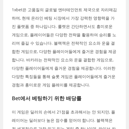
1xbet은 고품질의 글로벌 엔터테인먼트 제국으로 자리매김
하며, 현재 온라인 베팅 시장에서 가장 강력한 영향력을 가
진 플랫폼 중 하나입니다. 룰렛은 간단하면서도 흥미로운
게임으로, 플레이어들은 다양한 전략을 활용하여 승리를 노
리며 즐길 수 있습니다. 블랙잭은 전략적인 요소와 운을 결
합한 게임으로, 다양한 플레이어들에게 즐거운 경험을 제공
합니다. 바카라는 전략적인 요소와 운을 결합한 게임으로,
다양한 플레이어들에게 즐거운 경험을 제공합니다. 이러한
다양한 특징들을 통해 슬롯 게임은 플레이어들에게 즐거운
경험과 흥미로운 게임 플레이를 제공합니다.
Bet에서 베팅하기 위한 배당률
이 게임은 딜러의 손에서 21점을 초과해서는 안 되지만, 플
레이어는 딜러보다 높은 점수를 얻어야 합니다. 블랙잭은
전 세계적으로 가장 인기 있는 게임 중 하나이며, 라이브 카