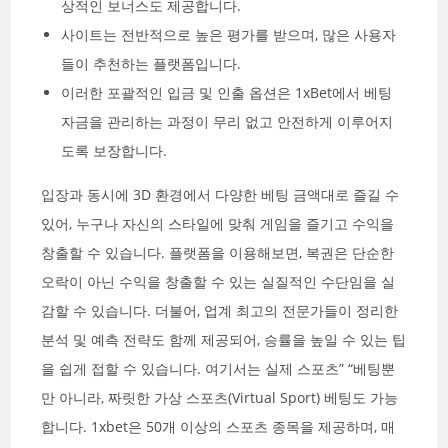
상적인 보너스도 제공합니다.
사이트는 전반적으로 높은 평가를 받으며, 많은 사용자
들이 추천하는 플랫폼입니다.
이러한 포괄적인 입금 및 인출 옵션은 1xBet에서 베팅
자금을 관리하는 과정이 무리 없고 안전하게 이루어지
도록 보장합니다.
입장과 동시에 3D 환경에서 다양한 베팅 금액대로 즐길 수
있어, 누구나 자신의 스타일에 맞춰 게임을 즐기고 수익을
창출할 수 있습니다. 플랫폼을 이용해보면, 복권은 단순한
오락이 아닌 수익을 창출할 수 있는 실질적인 수단임을 실
감할 수 있습니다. 더불어, 업계 최고의 전문가들이 정리한
분석 및 예측 전략도 함께 제공되어, 승률을 높일 수 있는 팁
을 쉽게 접할 수 있습니다. 여기서는 실제 스포츠” “베팅뿐
만 아니라, 짜릿한 가상 스포츠(Virtual Sport) 베팅도 가능
합니다. 1xbet은 50개 이상의 스포츠 종목을 제공하며, 매