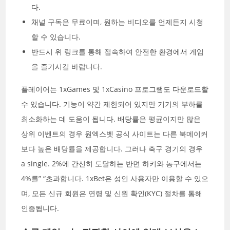
다.
채널 구독은 무료이며, 원하는 비디오를 언제든지 시청
할 수 있습니다.
반드시 위 링크를 통해 접속하여 안전한 환경에서 게임
을 즐기시길 바랍니다.
플레이어는 1xGames 및 1xCasino 프로그램도 다운로드할
수 있습니다. 기능이 약간 제한되어 있지만 기기의 부하를
최소화하는 데 도움이 됩니다. 배당률은 평균이지만 많은
상위 이벤트의 경우 원엑스벳 공식 사이트는 다른 북메이커
보다 높은 배당률을 제공합니다. 그러나 축구 경기의 경우
a single. 2%에 간신히 도달하는 반면 하키와 농구에서는
4%를” “초과합니다. 1xBet은 성인 사용자만 이용할 수 있으
며, 모든 신규 회원은 연령 및 신원 확인(KYC) 절차를 통해
인증됩니다.