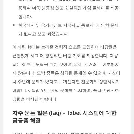
용하여 더욱 생동감 있고 현실적인 게임 플레이를 제공
합니다.
한국에서 ‘금융거래정보 제공사실 통보서’ 에 의한 문제
가 없다고 보고 되었습니다.
이 베팅 형태는 놀라운 전략적 요소를 도입하여 배당률을
균형있게 하고 더 경쟁적인 베팅 기회를 제공합니다. 제공
되는 정보는 오락을 위한 것이며, 실제 돈 거래는 이루어지
지 않습니다. 도박 중독은 심각한 문제일 수 있으며, 자신이
나 주변에 문제가 있다고 느끼신다면 전문가와 상담하시기
바랍니다. 책임 있는 게임 문화를 유지하며, 즐겁고 안전한
경험을 하시길 바랍니다.
자주 묻는 질문 (faq) – 1xbet 시스템에 대한
궁금증 해결